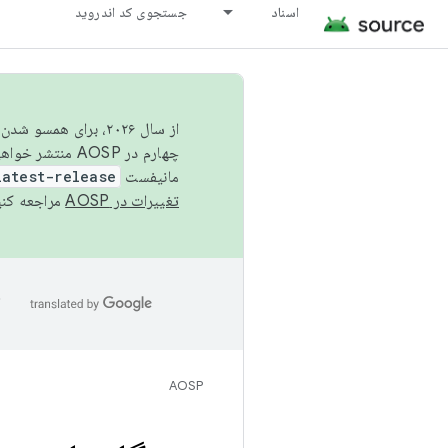
اسناد
جستجوی کد اندروید
از سال ۲۰۲۶، برای ه
چهارم در AOSP منتشر خواهیم کرد. برای ساخت و مشارکت در AOSP،
مانیفست
latest-release
تغییرات در AOSP
مراجعه کنی
ا
AOSP