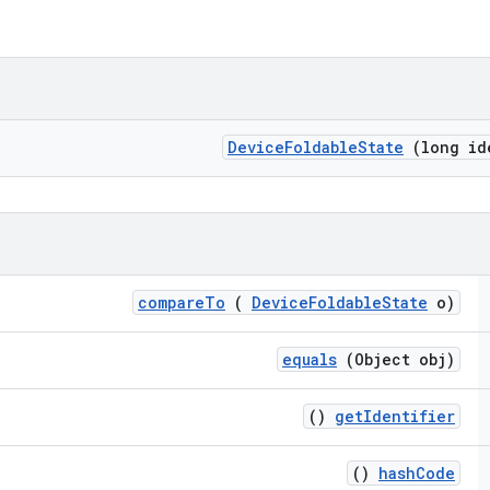
Device
Foldable
State
(long id
compare
To
(
Device
Foldable
State
o)
equals
(Object obj)
()
get
Identifier
()
hash
Code