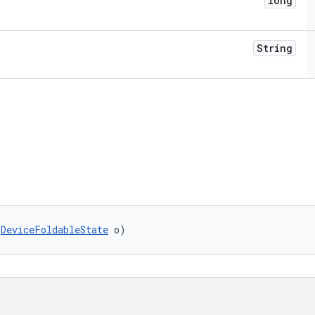
long
String
(
DeviceFoldableState
 o)