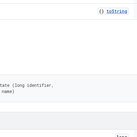
()
to
String
tate (long identifier, 

 name)