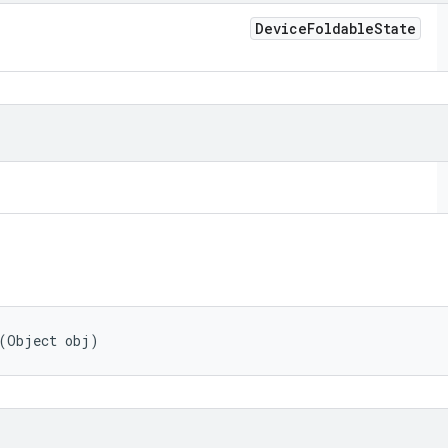
Device
Foldable
State
 (Object obj)