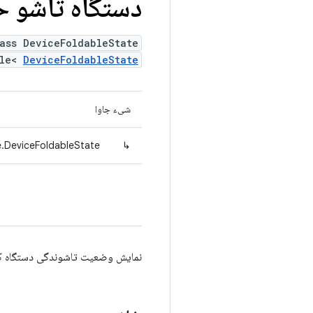
دستگاه تاشو ح
ass DeviceFoldableState
ble<
DeviceFoldableState
شیء جاوا
e.DeviceFoldableState
↳
نمایش وضعیت تاشوندگی دستگاه که توسط "md device_state print-states