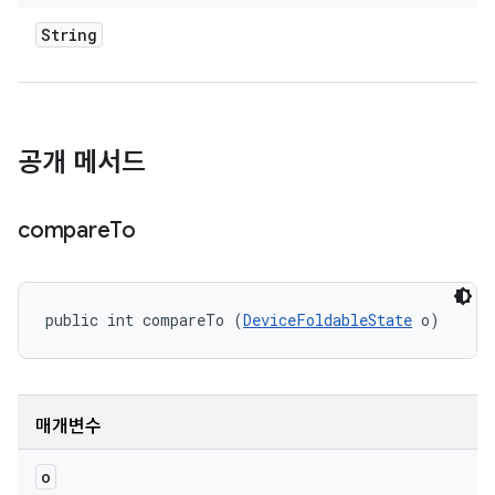
String
공개 메서드
compare
To
public int compareTo (
DeviceFoldableState
 o)
매개변수
o