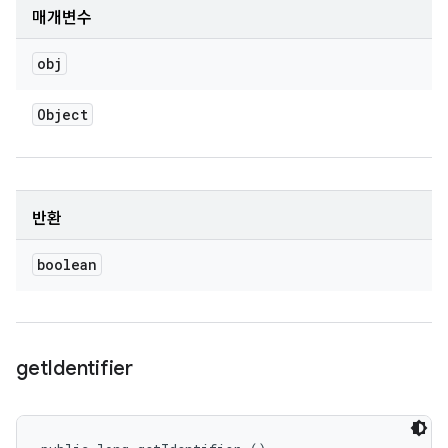
매개변수
obj
Object
반환
boolean
get
Identifier