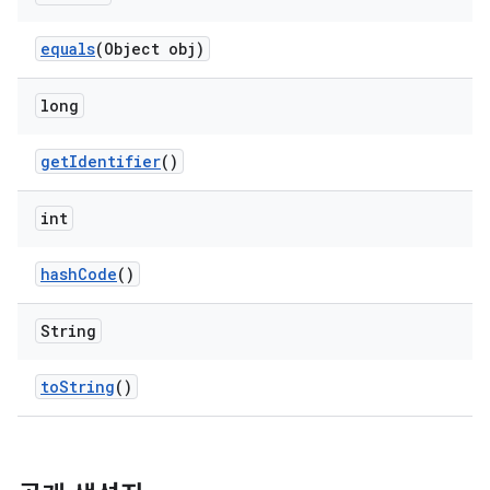
equals
(Object obj)
long
get
Identifier
()
int
hash
Code
()
String
to
String
()