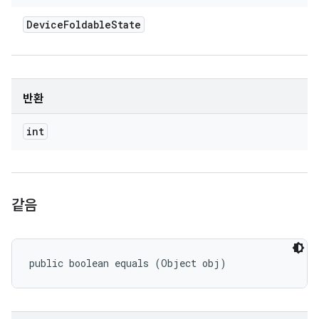
Device
Foldable
State
반환
int
같음
public boolean equals (Object obj)