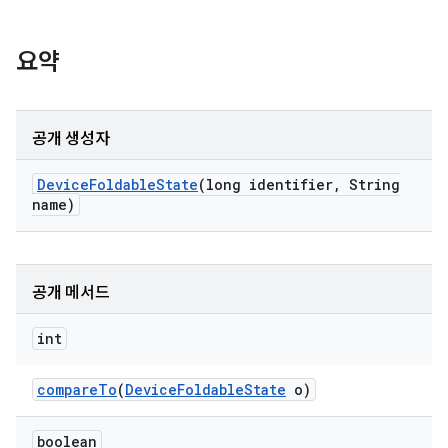
요약
공개 생성자
Device
Foldable
State
(long identifier
,
String
name)
공개 메서드
int
compare
To
(
Device
Foldable
State
o)
boolean