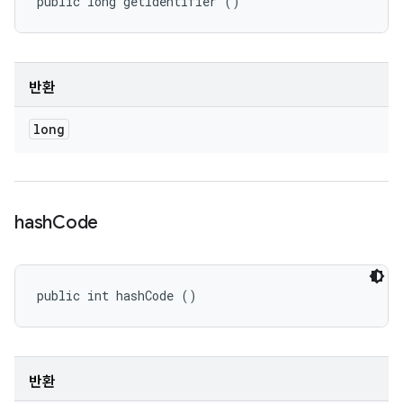
public long getIdentifier ()
반환
long
hash
Code
public int hashCode ()
반환