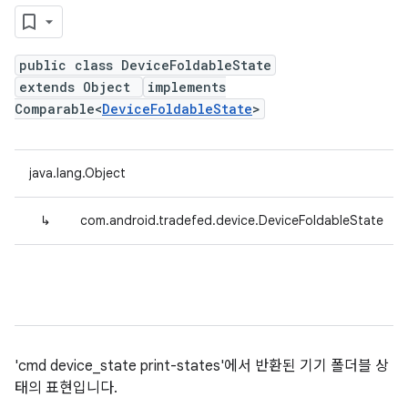
public class DeviceFoldableState
extends Object
implements
Comparable<
DeviceFoldableState
>
java.lang.Object
↳
com.android.tradefed.device.DeviceFoldableState
'cmd device_state print-states'에서 반환된 기기 폴더블 상
태의 표현입니다.