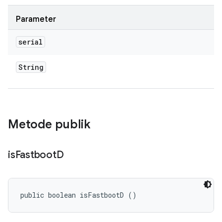
Parameter
serial
String
Metode publik
is
Fastboot
D
public boolean isFastbootD ()