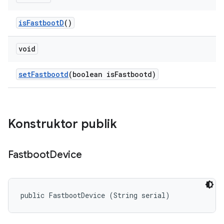
is
Fastboot
D
()
void
set
Fastbootd
(boolean is
Fastbootd)
Konstruktor publik
Fastboot
Device
public FastbootDevice (String serial)