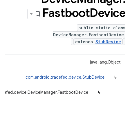
Fastboot
Device
public static class
DeviceManager.FastbootDevice
extends
StubDevice
java.lang.Object
com.android.tradefed.device.StubDevice
↳
radefed.device.DeviceManager.FastbootDevice
↳