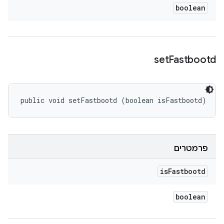
boolean
set
Fastbootd
public void setFastbootd (boolean isFastbootd)
פרמטרים
is
Fastbootd
boolean