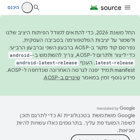
היכנס
החל משנת 2026, כדי להתאים למודל הפיתוח היציב שלנו
ולשמור על יציבות הפלטפורמה בסביבה העסקית,
נפרסם קוד מקור ב-AOSP ברבעון השני וברבעון הרביעי.
כדי ליצור ולתרום ל-AOSP, צריך להשתמש ב-
android-
latest-release
. הענף
android-latest-release
manifest תמיד יפנה לגרסה האחרונה שנדחפה ל-AOSP.
מידע נוסף זמין במאמר
שינויים ב-AOSP
.
‫Google משתמשת בטכנולוגיית AI כדי לתרגם תוכן
לשפה המועדפת עליך. בתרגומים כאלו עשויות להיות
שגיאות.