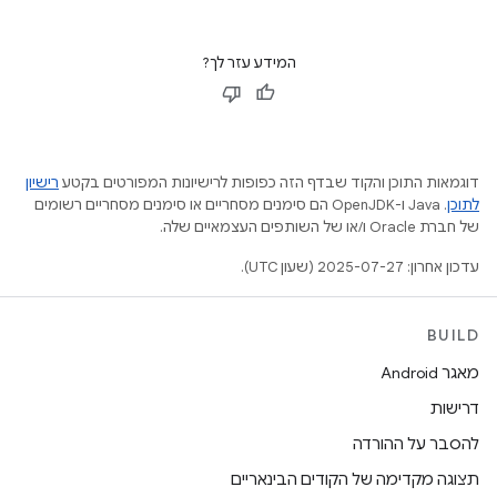
המידע עזר לך?
דוגמאות התוכן והקוד שבדף הזה כפופות לרישיונות המפורטים בקטע
רישיון
לתוכן
.‏ Java ו-OpenJDK הם סימנים מסחריים או סימנים מסחריים רשומים
של חברת Oracle ו/או של השותפים העצמאיים שלה.
עדכון אחרון: 2025-07-27 (שעון UTC).
BUILD
מאגר Android
דרישות
להסבר על ההורדה
תצוגה מקדימה של הקודים הבינאריים