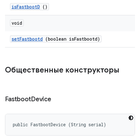
is
Fastboot
D
()
void
set
Fastbootd
(boolean is
Fastbootd)
Общественные конструкторы
Fastboot
Device
public FastbootDevice (String serial)