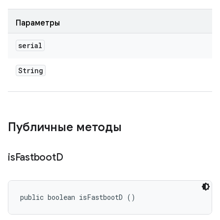
Параметры
serial
String
Публичные методы
is
Fastboot
D
public boolean isFastbootD ()