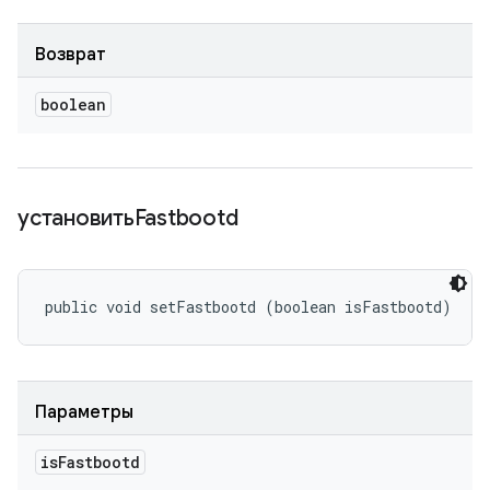
Возврат
boolean
установитьFastbootd
public void setFastbootd (boolean isFastbootd)
Параметры
is
Fastbootd