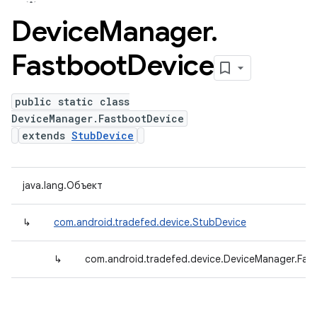
Device
Manager
.
Fastboot
Device
public static class
DeviceManager.FastbootDevice
extends
StubDevice
java.lang.Объект
↳
com.android.tradefed.device.StubDevice
↳
com.android.tradefed.device.DeviceManager.Fas