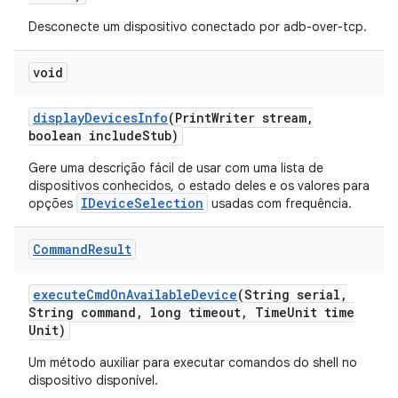
Desconecte um dispositivo conectado por adb-over-tcp.
void
display
Devices
Info
(Print
Writer stream
,
boolean include
Stub)
Gere uma descrição fácil de usar com uma lista de
dispositivos conhecidos, o estado deles e os valores para
IDeviceSelection
opções
usadas com frequência.
Command
Result
execute
Cmd
On
Available
Device
(String serial
,
String command
,
long timeout
,
Time
Unit time
Unit)
Um método auxiliar para executar comandos do shell no
dispositivo disponível.