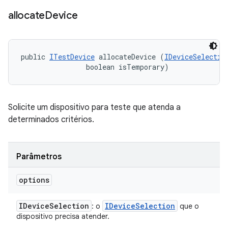
allocate
Device
public 
ITestDevice
 allocateDevice (
IDeviceSelectio
                boolean isTemporary)
Solicite um dispositivo para teste que atenda a
determinados critérios.
Parâmetros
options
IDevice
Selection
IDevice
Selection
: o
que o
dispositivo precisa atender.