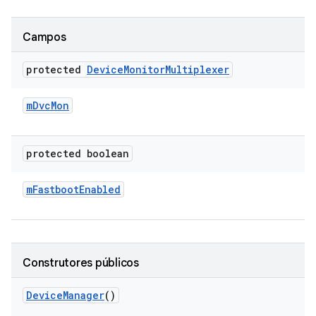
Campos
protected
Device
Monitor
Multiplexer
m
Dvc
Mon
protected boolean
m
Fastboot
Enabled
Construtores públicos
Device
Manager
()