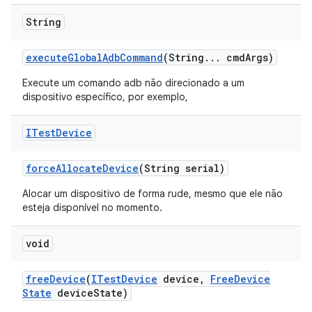
String
execute
Global
Adb
Command
(String
.
.
.
cmd
Args)
Execute um comando adb não direcionado a um
dispositivo específico, por exemplo,
ITest
Device
force
Allocate
Device
(String serial)
Alocar um dispositivo de forma rude, mesmo que ele não
esteja disponível no momento.
void
free
Device
(
ITest
Device
device
,
Free
Device
State
device
State)