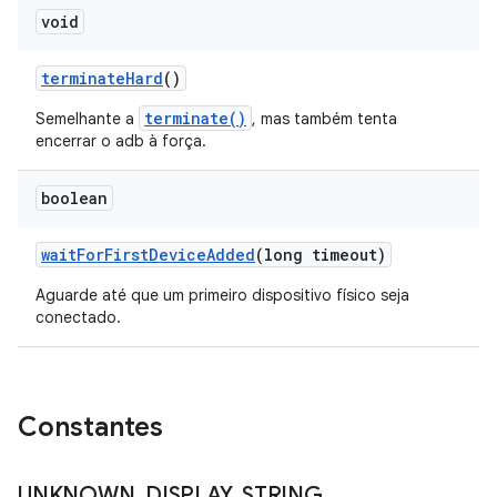
void
terminate
Hard
()
terminate()
Semelhante a
, mas também tenta
encerrar o adb à força.
boolean
wait
For
First
Device
Added
(long timeout)
Aguarde até que um primeiro dispositivo físico seja
conectado.
Constantes
UNKNOWN
_
DISPLAY
_
STRING