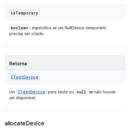
is
Temporary
boolean
: especifica se um NullDevice temporário
precisa ser criado.
Retorna
ITest
Device
ITest
Device
null
Um
para teste ou
se não houver
um disponível.
allocate
Device