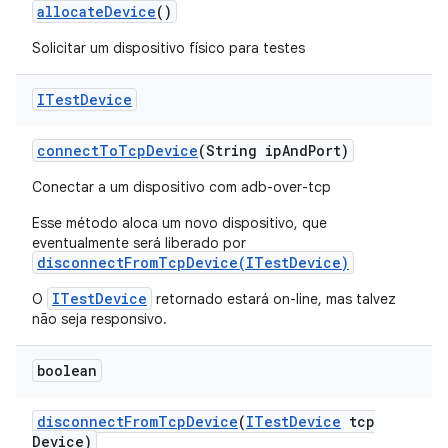
allocate
Device
()
Solicitar um dispositivo físico para testes
ITest
Device
connect
To
Tcp
Device
(String ip
And
Port)
Conectar a um dispositivo com adb-over-tcp
Esse método aloca um novo dispositivo, que
eventualmente será liberado por
disconnectFromTcpDevice(ITestDevice)
ITestDevice
O
retornado estará on-line, mas talvez
não seja responsivo.
boolean
disconnect
From
Tcp
Device
(
ITest
Device
tcp
Device)