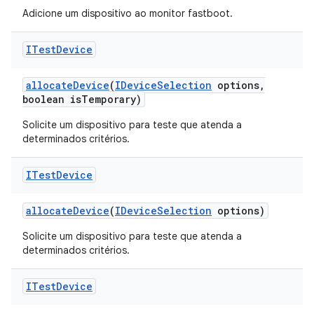
Adicione um dispositivo ao monitor fastboot.
ITest
Device
allocate
Device
(
IDevice
Selection
options
,
boolean is
Temporary)
Solicite um dispositivo para teste que atenda a
determinados critérios.
ITest
Device
allocate
Device
(
IDevice
Selection
options)
Solicite um dispositivo para teste que atenda a
determinados critérios.
ITest
Device