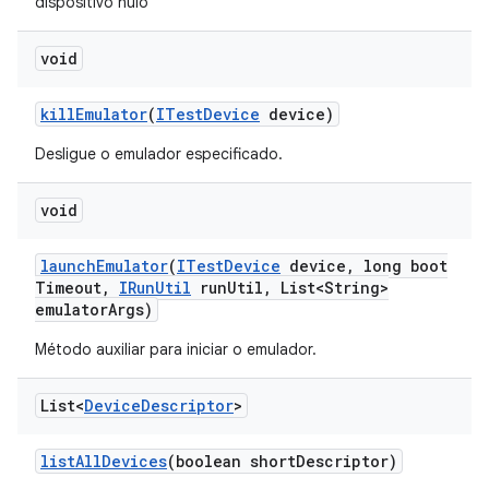
dispositivo nulo
void
kill
Emulator
(
ITest
Device
device)
Desligue o emulador especificado.
void
launch
Emulator
(
ITest
Device
device
,
long boot
Timeout
,
IRun
Util
run
Util
,
List<String>
emulator
Args)
Método auxiliar para iniciar o emulador.
List<
Device
Descriptor
>
list
All
Devices
(boolean short
Descriptor)