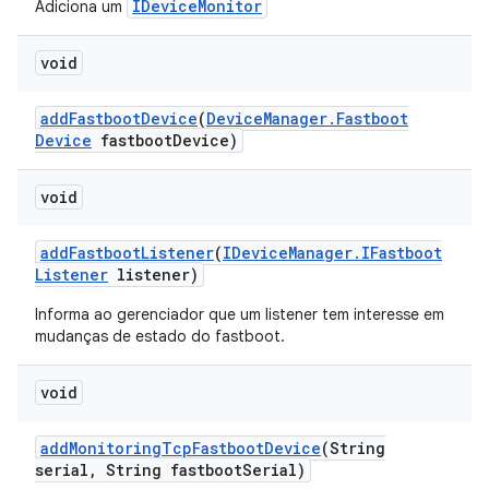
IDeviceMonitor
Adiciona um
void
add
Fastboot
Device
(
Device
Manager
.
Fastboot
Device
fastboot
Device)
void
add
Fastboot
Listener
(
IDevice
Manager
.
IFastboot
Listener
listener)
Informa ao gerenciador que um listener tem interesse em
mudanças de estado do fastboot.
void
add
Monitoring
Tcp
Fastboot
Device
(String
serial
,
String fastboot
Serial)