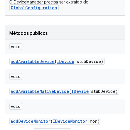
O DeviceManager precisa ser extraído do
GlobalConfiguration
Métodos públicos
void
add
Available
Device
(
IDevice
stub
Device)
void
add
Available
Native
Device
(
IDevice
stub
Device)
void
add
Device
Monitor
(
IDevice
Monitor
mon)