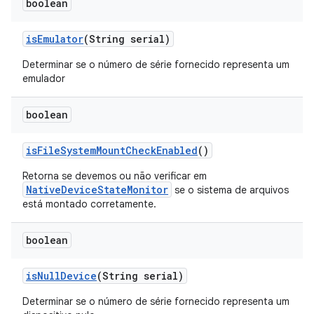
boolean
is
Emulator
(String serial)
Determinar se o número de série fornecido representa um
emulador
boolean
is
File
System
Mount
Check
Enabled
()
Retorna se devemos ou não verificar em
NativeDeviceStateMonitor
se o sistema de arquivos
está montado corretamente.
boolean
is
Null
Device
(String serial)
Determinar se o número de série fornecido representa um