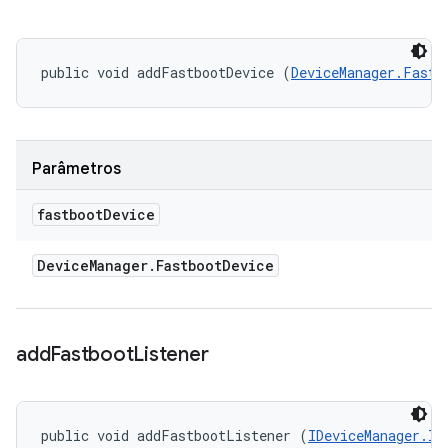
public void addFastbootDevice (
DeviceManager.Fastb
Parâmetros
fastboot
Device
Device
Manager
.
Fastboot
Device
add
Fastboot
Listener
public void addFastbootListener (
IDeviceManager.IF