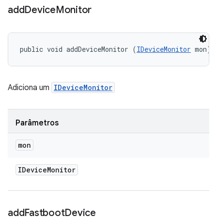
add
Device
Monitor
public void addDeviceMonitor (
IDeviceMonitor
 mon)
Adiciona um
IDeviceMonitor
Parâmetros
mon
IDevice
Monitor
add
Fastboot
Device