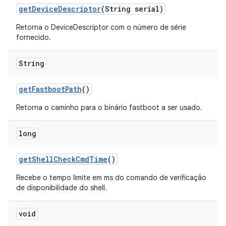
get
Device
Descriptor
(String serial)
Retorna o DeviceDescriptor com o número de série
fornecido.
String
get
Fastboot
Path
()
Retorna o caminho para o binário fastboot a ser usado.
long
get
Shell
Check
Cmd
Time
()
Recebe o tempo limite em ms do comando de verificação
de disponibilidade do shell.
void