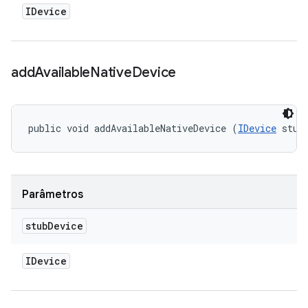
IDevice
add
Available
Native
Device
public void addAvailableNativeDevice (
IDevice
 stub
Parâmetros
stub
Device
IDevice