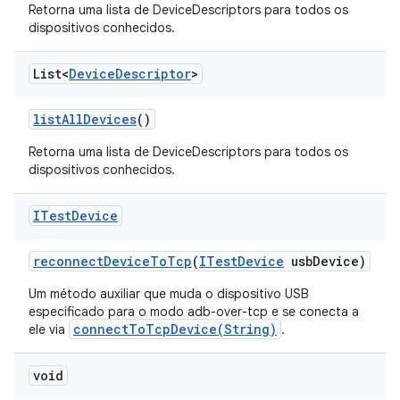
Retorna uma lista de DeviceDescriptors para todos os
dispositivos conhecidos.
List<
Device
Descriptor
>
list
All
Devices
()
Retorna uma lista de DeviceDescriptors para todos os
dispositivos conhecidos.
ITest
Device
reconnect
Device
To
Tcp
(
ITest
Device
usb
Device)
Um método auxiliar que muda o dispositivo USB
especificado para o modo adb-over-tcp e se conecta a
connectToTcpDevice(String)
ele via
.
void