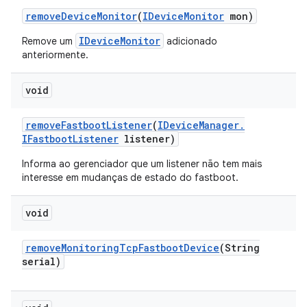
remove
Device
Monitor
(
IDevice
Monitor
mon)
IDeviceMonitor
Remove um
adicionado
anteriormente.
void
remove
Fastboot
Listener
(
IDevice
Manager
.
IFastboot
Listener
listener)
Informa ao gerenciador que um listener não tem mais
interesse em mudanças de estado do fastboot.
void
remove
Monitoring
Tcp
Fastboot
Device
(String
serial)