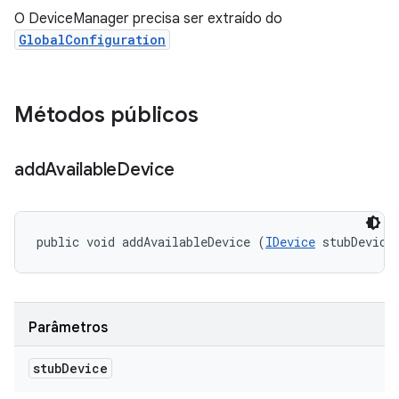
O DeviceManager precisa ser extraído do
GlobalConfiguration
Métodos públicos
add
Available
Device
public void addAvailableDevice (
IDevice
 stubDevice
Parâmetros
stub
Device