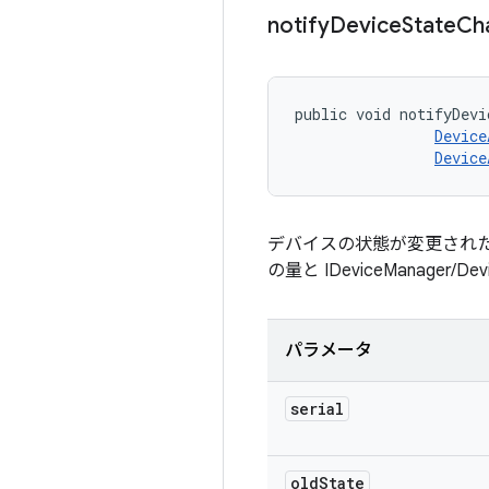
notify
Device
State
Ch
public void notifyDevi
Device
Device
デバイスの状態が変更され
の量と IDeviceManage
パラメータ
serial
old
State