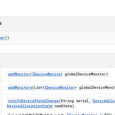
タ
xer
()
add
Monitor
(
IDevice
Monitor
global
Device
Monitor)
add
Monitors
(List<
IDevice
Monitor
> global
Device
Moni
notify
Device
State
Change
(String serial
,
Device
Allo
Device
Allocation
State
new
State)