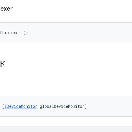
lexer
ltiplexer ()
ド
 (
IDeviceMonitor
 globalDeviceMonitor)