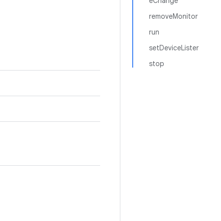
eChange
removeMonitor
run
setDeviceLister
stop