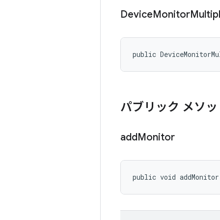
Device
Monitor
Multip
public DeviceMonitorMu
パブリック メソッ
add
Monitor
public void addMonitor