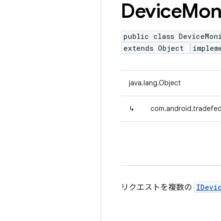
Device
Mon
public class DeviceMon
extends Object
implem
java.lang.Object
↳
com.android.tradefed
リクエストを複数の
IDevi