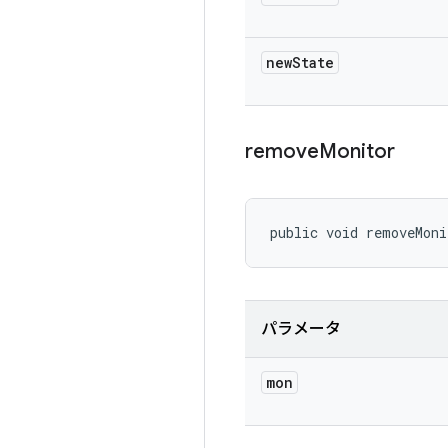
new
State
remove
Monitor
public void removeMoni
パラメータ
mon