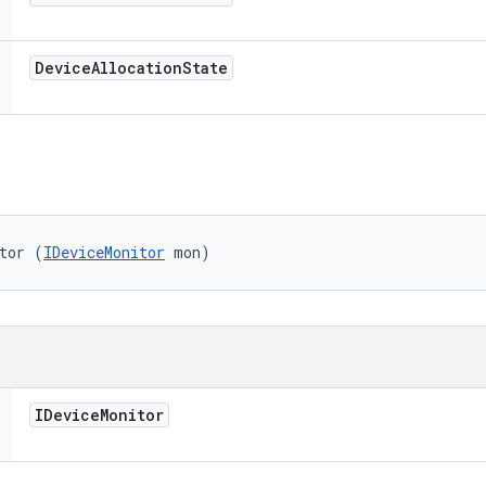
Device
Allocation
State
tor (
IDeviceMonitor
 mon)
IDevice
Monitor