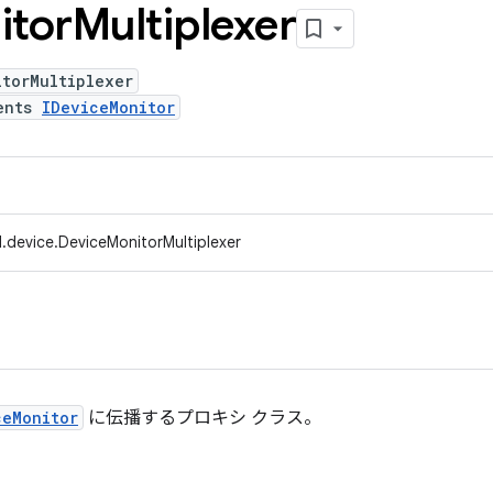
itor
Multiplexer
itorMultiplexer
ents
IDeviceMonitor
.device.DeviceMonitorMultiplexer
ceMonitor
に伝播するプロキシ クラス。