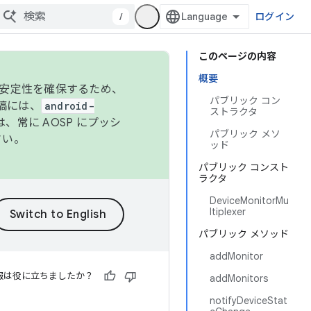
/
ログイン
このページの内容
概要
の安定性を確保するため、
パブリック コン
投稿には、
android-
ストラクタ
、常に AOSP にプッシ
パブリック メソ
さい。
ッド
パブリック コンスト
ラクタ
DeviceMonitorMu
ltiplexer
パブリック メソッド
addMonitor
報は役に立ちましたか？
addMonitors
notifyDeviceStat