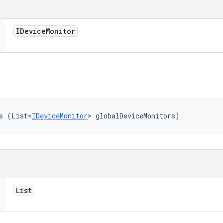
IDevice
Monitor
s (List<
IDeviceMonitor
> globalDeviceMonitors)
List