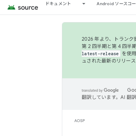
ドキュメント
Android ソース
2026 年より、トラ
第 2 四半期と第 4 四
latest-release
を使用
ュされた最新のリリース
Go
翻訳しています。AI 
AOSP