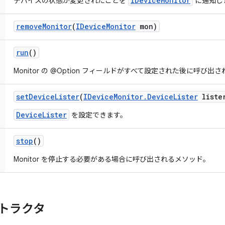
IDeviceMonitor
デバイスの状態が変更されたことを
に通知し
remove
Monitor
(
IDevice
Monitor
mon)
run
()
Monitor の @Option フィールドがすべて設定された後に呼び出
set
Device
Lister
(
IDevice
Monitor
.
Device
Lister
liste
DeviceLister
を設定できます。
stop
()
Monitor を停止する必要がある場合に呼び出されるメソッド。
トラクタ