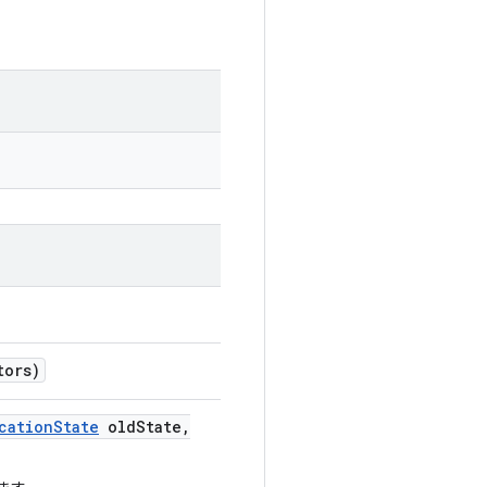
tors)
cation
State
old
State
,