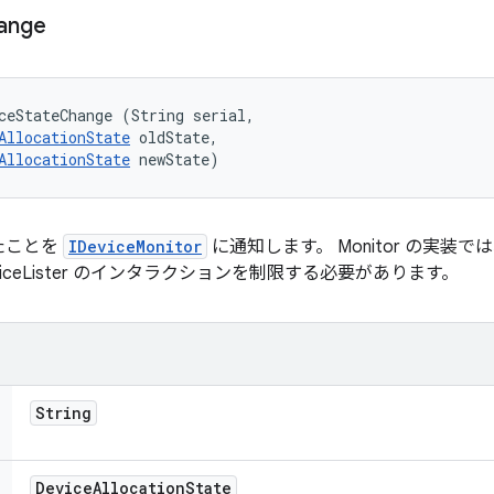
ange
ceStateChange (String serial, 

AllocationState
 oldState, 

AllocationState
 newState)
たことを
IDeviceMonitor
に通知します。 Monitor の実装
r/DeviceLister のインタラクションを制限する必要があります。
String
Device
Allocation
State