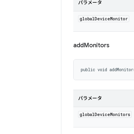
パラメータ
global
Device
Monitor
add
Monitors
public void addMonitor
パラメータ
global
Device
Monitors