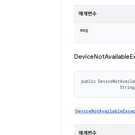
매개변수
msg
Device
Not
Available
E
public DeviceNotAvaila
                String
DeviceNotAvailableExce
매개변수