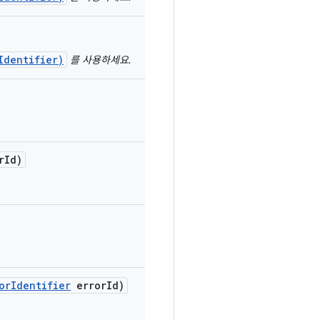
Identifier)
를 사용하세요.
r
Id)
or
Identifier
error
Id)