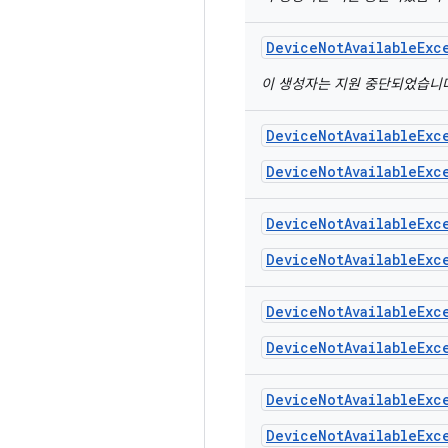
Device
Not
Available
Exc
이 생성자는 지원 중단되었습니
Device
Not
Available
Exc
DeviceNotAvailableExc
Device
Not
Available
Exc
DeviceNotAvailableExc
Device
Not
Available
Exc
DeviceNotAvailableExc
Device
Not
Available
Exc
DeviceNotAvailableExc