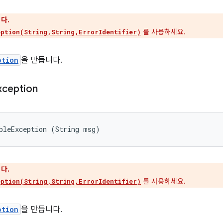
다.
를 사용하세요.
ption(String,String,ErrorIdentifier)
ption
을 만듭니다.
xception
bleException (String msg)
다.
를 사용하세요.
ption(String,String,ErrorIdentifier)
ption
을 만듭니다.