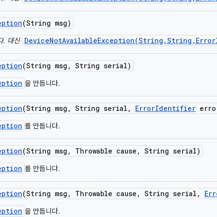
eption
(String msg)
DeviceNotAvailableException(String,String,Error
다. 대신
eption
(String msg
,
String serial)
eption
을 만듭니다.
eption
(String msg
,
String serial
,
Error
Identifier
erro
eption
를 만듭니다.
eption
(String msg
,
Throwable cause
,
String serial)
eption
를 만듭니다.
eption
(String msg
,
Throwable cause
,
String serial
,
Err
eption
을 만듭니다.