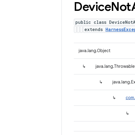
Device
Not
public class DeviceNot
extends
HarnessExce
java.lang.Object
↳
java.lang.Throwable
↳
java.lang.E
↳
com.
↳