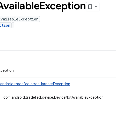
Available
Exception
AvailableException
ption
xception
android.tradefed.error.HarnessException
com.android.tradefed.device.DeviceNotAvailableException