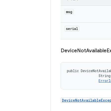
msg
serial
Device
Not
Available
E
public DeviceNotAvaila
                String
ErrorI
DeviceNotAvailableExce