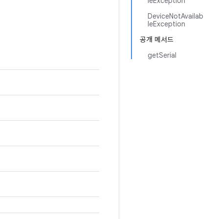
leException
DeviceNotAvailab
leException
공개 메서드
getSerial