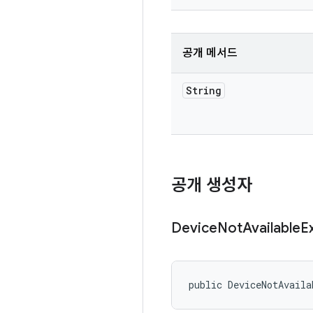
공개 메서드
String
공개 생성자
Device
Not
Available
E
public DeviceNotAvaila