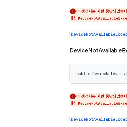
이 생성자는 지원 중단되었습니
대신
DeviceNotAvailableExce
DeviceNotAvailableExce
Device
Not
Available
E
public DeviceNotAvaila
이 생성자는 지원 중단되었습니
대신
DeviceNotAvailableExce
DeviceNotAvailableExce