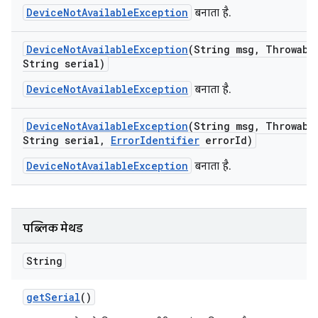
DeviceNotAvailableException
बनाता है.
Device
Not
Available
Exception
(String msg
,
Throwable
String serial)
DeviceNotAvailableException
बनाता है.
Device
Not
Available
Exception
(String msg
,
Throwable
String serial
,
Error
Identifier
error
Id)
DeviceNotAvailableException
बनाता है.
पब्लिक मेथड
String
get
Serial
()