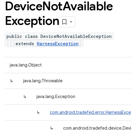
Device
Not
Available
Exception
public class DeviceNotAvailableException
extends
HarnessException
java.lang.Object
↳
java.lang.Throwable
↳
java.lang.Exception
↳
com.android.tradefed.error.HarnessExcept
↳
com.android.tradefed.device.Device