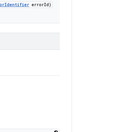
or
Identifier
error
Id)