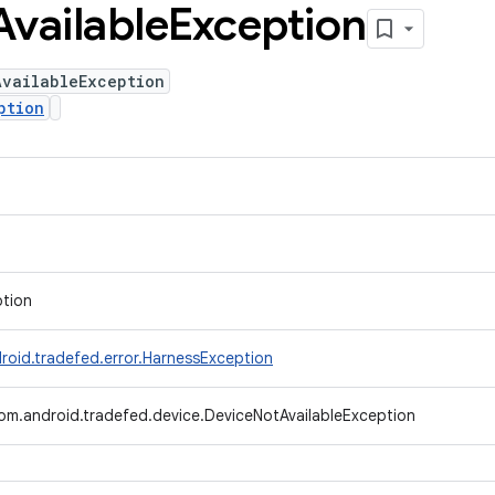
Available
Exception
AvailableException
ption
ption
roid.tradefed.error.HarnessException
om.android.tradefed.device.DeviceNotAvailableException