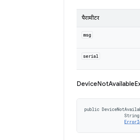
पैरामीटर
msg
serial
Device
Not
Available
E
public DeviceNotAvaila
                String
ErrorI