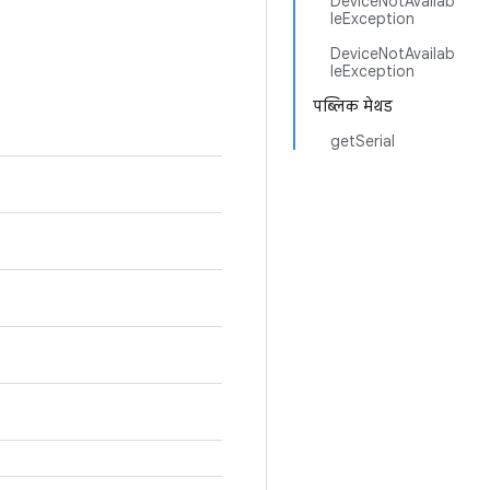
DeviceNotAvailab
leException
DeviceNotAvailab
leException
पब्लिक मेथड
getSerial