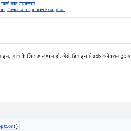
 वाली ज्ञात सबक्लास
ion
,
DeviceUnresponsiveException
इस, जांच के लिए उपलब्ध न हो. जैसे, डिवाइस से adb कनेक्शन टूट 
eption
()