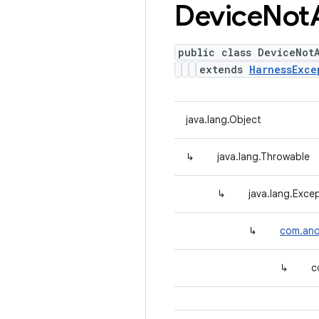
Device
Not
public class DeviceNot
extends
HarnessExce
java.lang.Object
↳
java.lang.Throwable
↳
java.lang.Exce
↳
com.and
↳
c