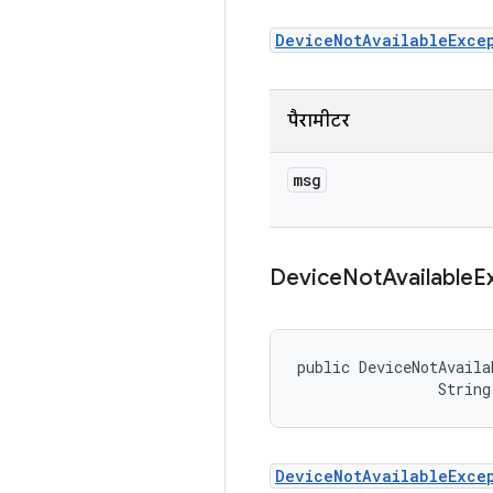
DeviceNotAvailableExce
पैरामीटर
msg
Device
Not
Available
E
public DeviceNotAvaila
                String
DeviceNotAvailableExce