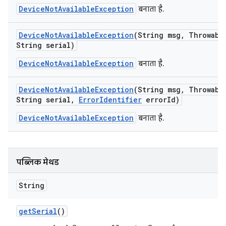
DeviceNotAvailableException
बनाता है.
Device
Not
Available
Exception
(String msg
,
Throwable
String serial)
DeviceNotAvailableException
बनाता है.
Device
Not
Available
Exception
(String msg
,
Throwable
String serial
,
Error
Identifier
error
Id)
DeviceNotAvailableException
बनाता है.
पब्लिक मेथड
String
get
Serial
()