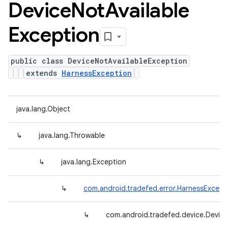
Device
Not
Available
Exception
public class DeviceNotAvailableException
extends
HarnessException
java.lang.Object
↳
java.lang.Throwable
↳
java.lang.Exception
↳
com.android.tradefed.error.HarnessExcept
↳
com.android.tradefed.device.Device