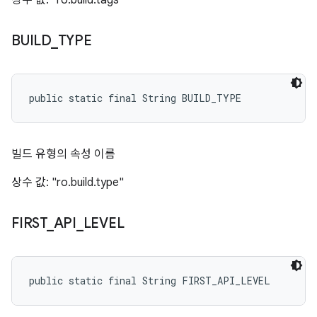
상수 값: "ro.build.tags"
BUILD
_
TYPE
public static final String BUILD_TYPE
빌드 유형의 속성 이름
상수 값: "ro.build.type"
FIRST
_
API
_
LEVEL
public static final String FIRST_API_LEVEL