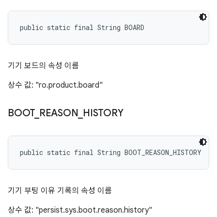
public static final String BOARD
기기 보드의 속성 이름
상수 값: "ro.product.board"
BOOT
_
REASON
_
HISTORY
public static final String BOOT_REASON_HISTORY
기기 부팅 이유 기록의 속성 이름
상수 값: "persist.sys.boot.reason.history"