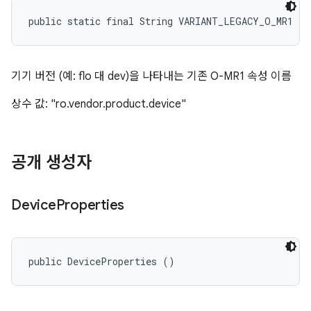
public static final String VARIANT_LEGACY_O_MR1
기기 버전 (예: flo 대 dev)을 나타내는 기존 O-MR1 속성 이름
상수 값: "ro.vendor.product.device"
공개 생성자
Device
Properties
public DeviceProperties ()