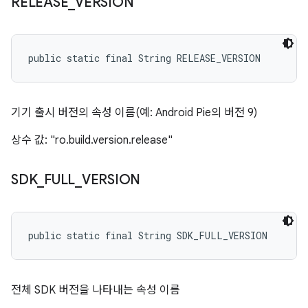
RELEASE
_
VERSION
public static final String RELEASE_VERSION
기기 출시 버전의 속성 이름(예: Android Pie의 버전 9)
상수 값: "ro.build.version.release"
SDK
_
FULL
_
VERSION
public static final String SDK_FULL_VERSION
전체 SDK 버전을 나타내는 속성 이름