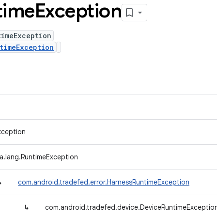
time
Exception
timeException
timeException
xception
va.lang.RuntimeException
↳
com.android.tradefed.error.HarnessRuntimeException
↳
com.android.tradefed.device.DeviceRuntimeExceptio