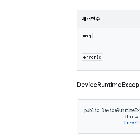
매개변수
msg
error
Id
Device
Runtime
Excep
public DeviceRuntimeEx
                Throwa
ErrorI