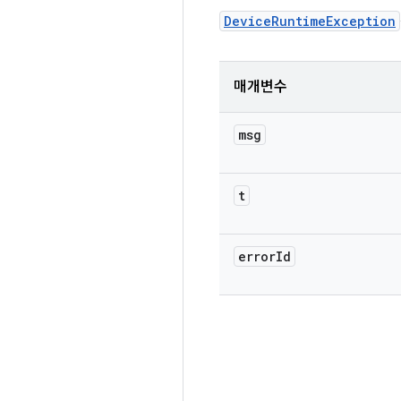
DeviceRuntimeException
매개변수
msg
t
error
Id