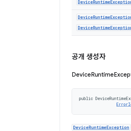
DeviceRuntimeExceptio
Device
Runtime
Exceptio
DeviceRuntimeExceptio
공개 생성자
Device
Runtime
Excep
public DeviceRuntimeEx
ErrorI
DeviceRuntimeException