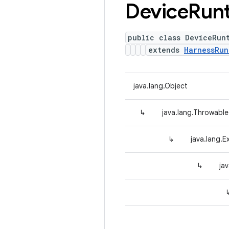
Device
Run
public class DeviceRun
extends
HarnessRun
java.lang.Object
↳
java.lang.Throwable
↳
java.lang.E
↳
ja