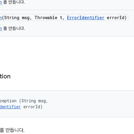
n
를 만듭니다.
n
(String msg
,
Throwable t
,
Error
Identifier
error
Id)
n
를 만듭니다.
tion
ception (String msg, 

dentifier
 errorId)
를 만듭니다.