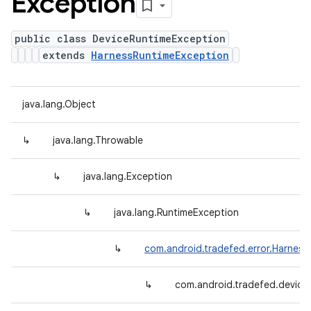
Exception
public class DeviceRuntimeException
extends
HarnessRuntimeException
java.lang.Object
↳
java.lang.Throwable
↳
java.lang.Exception
↳
java.lang.RuntimeException
↳
com.android.tradefed.error.Harnes
↳
com.android.tradefed.device