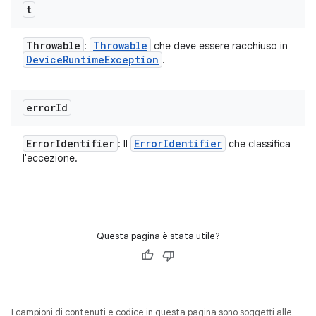
t
Throwable
Throwable
:
che deve essere racchiuso in
Device
Runtime
Exception
.
error
Id
Error
Identifier
Error
Identifier
: Il
che classifica
l'eccezione.
Questa pagina è stata utile?
I campioni di contenuti e codice in questa pagina sono soggetti alle