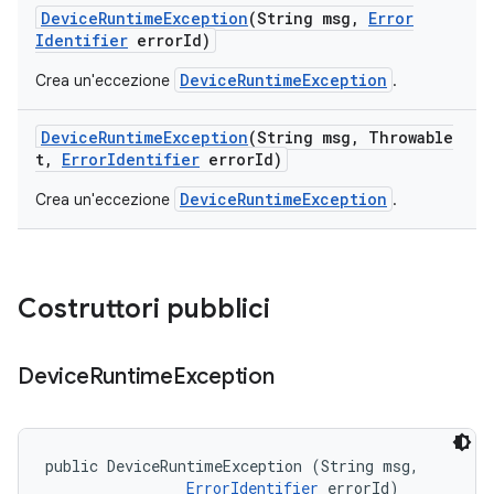
Device
Runtime
Exception
(String msg
,
Error
Identifier
error
Id)
DeviceRuntimeException
Crea un'eccezione
.
Device
Runtime
Exception
(String msg
,
Throwable
t
,
Error
Identifier
error
Id)
DeviceRuntimeException
Crea un'eccezione
.
Costruttori pubblici
Device
Runtime
Exception
public DeviceRuntimeException (String msg, 

ErrorIdentifier
 errorId)