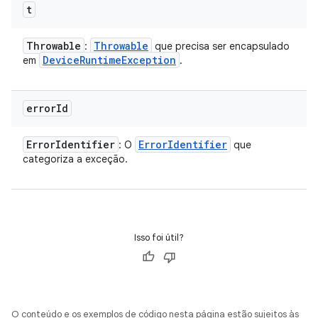
t
Throwable
Throwable
:
que precisa ser encapsulado
Device
Runtime
Exception
em
.
error
Id
Error
Identifier
Error
Identifier
: O
que
categoriza a exceção.
Isso foi útil?
O conteúdo e os exemplos de código nesta página estão sujeitos às