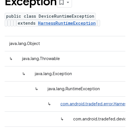
Exception
public class DeviceRuntimeException
extends
HarnessRuntimeException
java.lang.Object
↳
java.lang.Throwable
↳
java.lang.Exception
↳
java.lang.RuntimeException
↳
com.android.tradefed.error.Harnes
↳
com.android.tradefed.device