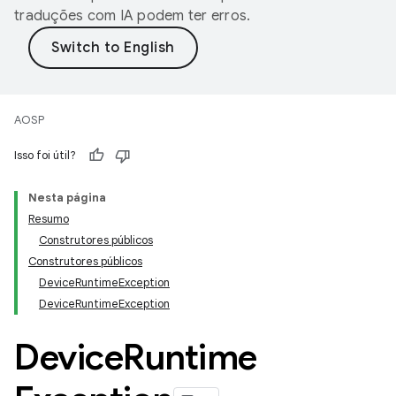
traduções com IA podem ter erros.
AOSP
Isso foi útil?
Nesta página
Resumo
Construtores públicos
Construtores públicos
Device
Runtime
Exception
Device
Runtime
Exception
Device
Runtime