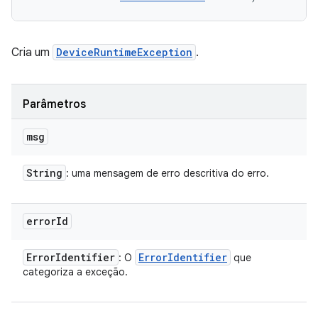
Cria um
DeviceRuntimeException
.
Parâmetros
msg
String
: uma mensagem de erro descritiva do erro.
error
Id
Error
Identifier
Error
Identifier
: O
que
categoriza a exceção.