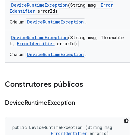
Device
Runtime
Exception
(String msg
,
Error
Identifier
error
Id)
DeviceRuntimeException
Cria um
.
Device
Runtime
Exception
(String msg
,
Throwable
t
,
Error
Identifier
error
Id)
DeviceRuntimeException
Cria um
.
Construtores públicos
Device
Runtime
Exception
public DeviceRuntimeException (String msg, 

ErrorIdentifier
 errorId)