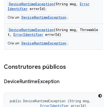
Device
Runtime
Exception
(String msg
,
Error
Identifier
error
Id)
DeviceRuntimeException
Cria um
.
Device
Runtime
Exception
(String msg
,
Throwable
t
,
Error
Identifier
error
Id)
DeviceRuntimeException
Cria um
.
Construtores públicos
Device
Runtime
Exception
public DeviceRuntimeException (String msg, 

ErrorIdentifier
 errorId)