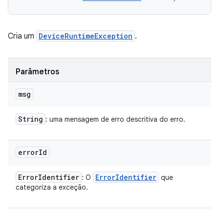
Cria um
DeviceRuntimeException
.
Parâmetros
msg
String
: uma mensagem de erro descritiva do erro.
error
Id
Error
Identifier
Error
Identifier
: O
que
categoriza a exceção.