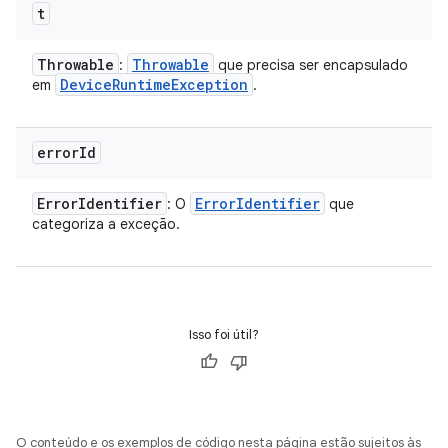
t
Throwable
Throwable
:
que precisa ser encapsulado
Device
Runtime
Exception
em
.
error
Id
Error
Identifier
Error
Identifier
: O
que
categoriza a exceção.
Isso foi útil?
O conteúdo e os exemplos de código nesta página estão sujeitos às