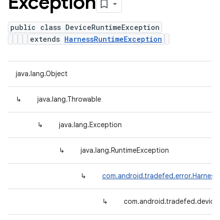
Exception
public class DeviceRuntimeException
extends
HarnessRuntimeException
java.lang.Object
↳
java.lang.Throwable
↳
java.lang.Exception
↳
java.lang.RuntimeException
↳
com.android.tradefed.error.Harnes
↳
com.android.tradefed.device