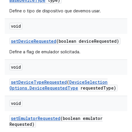
Base
Device
Type
type)
Define o tipo de dispositivo que devemos usar.
void
set
Device
Requested
(boolean device
Requested)
Define a flag de emulador solicitada.
void
set
Device
Type
Requested
(
Device
Selection
Options
.
Device
Requested
Type
requested
Type)
void
set
Emulator
Requested
(boolean emulator
Requested)