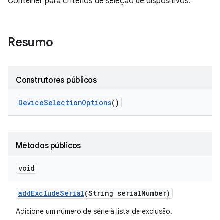
Contêiner para critérios de seleção de dispositivos.
Resumo
Construtores públicos
Device
Selection
Options
()
Métodos públicos
void
add
Exclude
Serial
(String serial
Number)
Adicione um número de série à lista de exclusão.