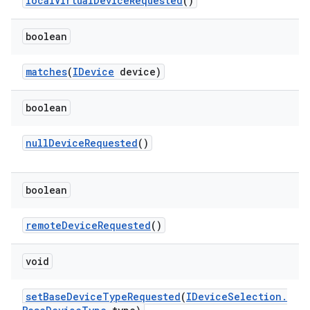
local
Virtual
Device
Requested
()
boolean
matches
(
IDevice
device)
boolean
null
Device
Requested
()
boolean
remote
Device
Requested
()
void
set
Base
Device
Type
Requested
(
IDevice
Selection
.