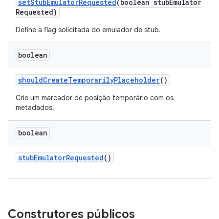
set
Stub
Emulator
Requested
(boolean stub
Emulator
Requested)
Define a flag solicitada do emulador de stub.
boolean
should
Create
Temporarily
Placeholder
()
Crie um marcador de posição temporário com os
metadados.
boolean
stub
Emulator
Requested
()
Construtores públicos