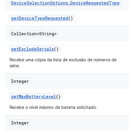
Device
Selection
Options
.
Device
Requested
Type
get
Device
Type
Requested
()
Collection<String>
get
Exclude
Serials
()
Recebe uma cópia da lista de exclusão de números de
série.
Integer
get
Max
Battery
Level
()
Recebe o nível máximo de bateria solicitado.
Integer