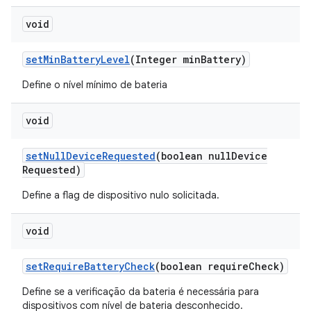
void
set
Min
Battery
Level
(Integer min
Battery)
Define o nível mínimo de bateria
void
set
Null
Device
Requested
(boolean null
Device
Requested)
Define a flag de dispositivo nulo solicitada.
void
set
Require
Battery
Check
(boolean require
Check)
Define se a verificação da bateria é necessária para
dispositivos com nível de bateria desconhecido.