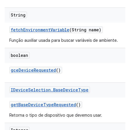
String
fetch
Environment
Variable
(String name)
Função auxiliar usada para buscar variáveis de ambiente.
boolean
gce
Device
Requested
()
IDevice
Selection
.
Base
Device
Type
get
Base
Device
Type
Requested
()
Retorna o tipo de dispositivo que devemos usar.