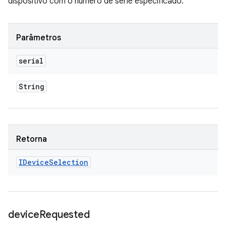
dispositivo com o número de série especificado.
Parâmetros
serial
String
Retorna
IDevice
Selection
device
Requested