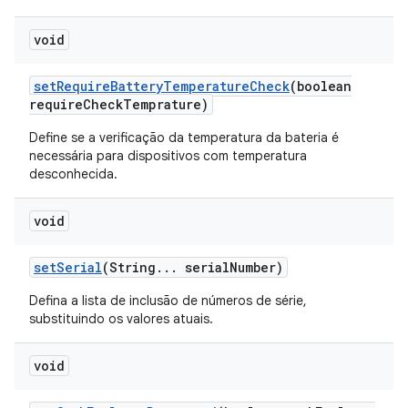
void
set
Require
Battery
Temperature
Check
(boolean
require
Check
Temprature)
Define se a verificação da temperatura da bateria é
necessária para dispositivos com temperatura
desconhecida.
void
set
Serial
(String
.
.
.
serial
Number)
Defina a lista de inclusão de números de série,
substituindo os valores atuais.
void