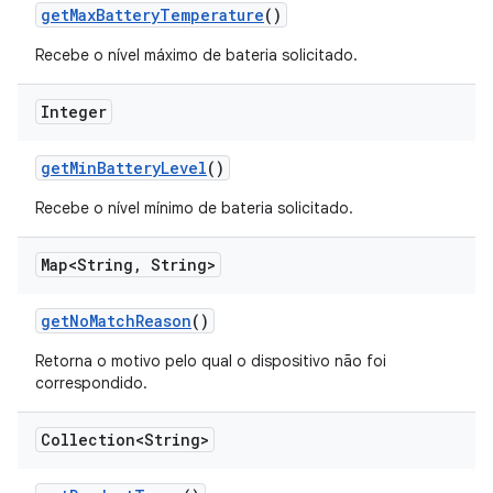
get
Max
Battery
Temperature
()
Recebe o nível máximo de bateria solicitado.
Integer
get
Min
Battery
Level
()
Recebe o nível mínimo de bateria solicitado.
Map<String
,
String>
get
No
Match
Reason
()
Retorna o motivo pelo qual o dispositivo não foi
correspondido.
Collection<String>