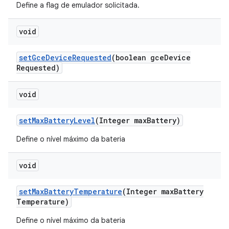
Define a flag de emulador solicitada.
void
set
Gce
Device
Requested
(boolean gce
Device
Requested)
void
set
Max
Battery
Level
(Integer max
Battery)
Define o nível máximo da bateria
void
set
Max
Battery
Temperature
(Integer max
Battery
Temperature)
Define o nível máximo da bateria