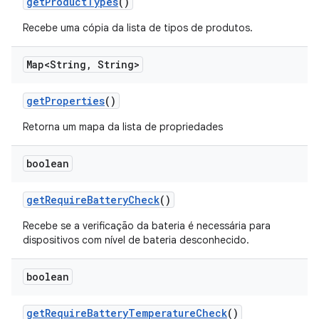
get
Product
Types
()
Recebe uma cópia da lista de tipos de produtos.
Map<String
,
String>
get
Properties
()
Retorna um mapa da lista de propriedades
boolean
get
Require
Battery
Check
()
Recebe se a verificação da bateria é necessária para
dispositivos com nível de bateria desconhecido.
boolean
get
Require
Battery
Temperature
Check
()