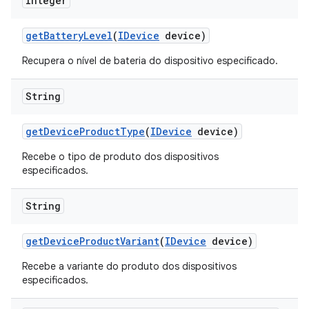
Integer
get
Battery
Level
(
IDevice
device)
Recupera o nível de bateria do dispositivo especificado.
String
get
Device
Product
Type
(
IDevice
device)
Recebe o tipo de produto dos dispositivos
especificados.
String
get
Device
Product
Variant
(
IDevice
device)
Recebe a variante do produto dos dispositivos
especificados.