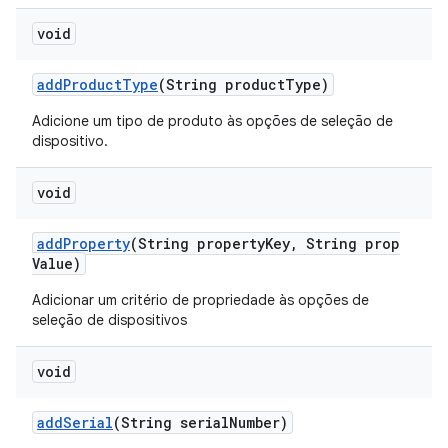
void
add
Product
Type
(String product
Type)
Adicione um tipo de produto às opções de seleção de
dispositivo.
void
add
Property
(String property
Key
,
String prop
Value)
Adicionar um critério de propriedade às opções de
seleção de dispositivos
void
add
Serial
(String serial
Number)