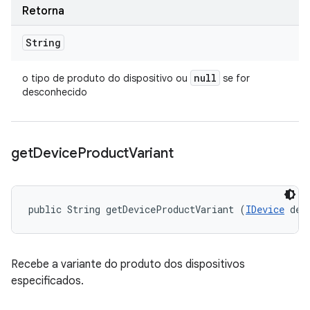
Retorna
String
null
o tipo de produto do dispositivo ou
se for
desconhecido
get
Device
Product
Variant
public String getDeviceProductVariant (
IDevice
 dev
Recebe a variante do produto dos dispositivos
especificados.