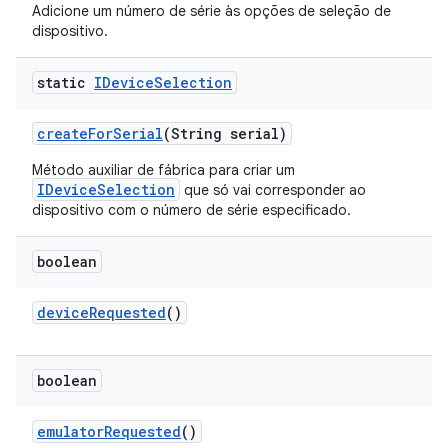
Adicione um número de série às opções de seleção de
dispositivo.
static
IDevice
Selection
create
For
Serial
(String serial)
Método auxiliar de fábrica para criar um
IDeviceSelection
que só vai corresponder ao
dispositivo com o número de série especificado.
boolean
device
Requested
()
boolean
emulator
Requested
()