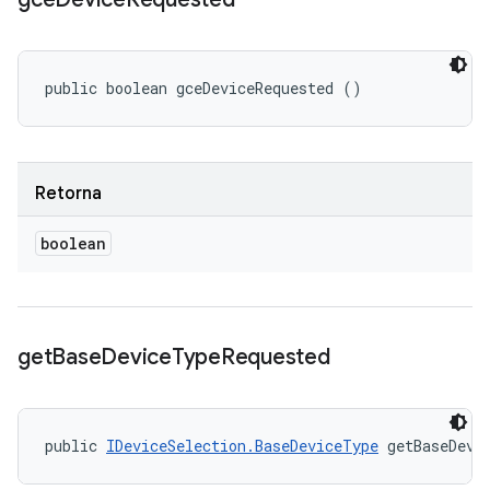
public boolean gceDeviceRequested ()
Retorna
boolean
get
Base
Device
Type
Requested
public 
IDeviceSelection.BaseDeviceType
 getBaseDevi