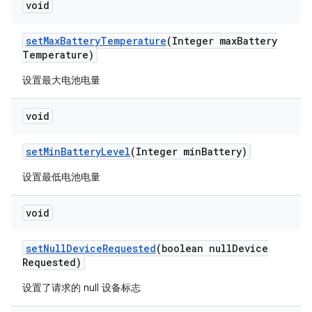
void
set
Max
Battery
Temperature
(Integer max
Battery
Temperature)
设置最大电池电量
void
set
Min
Battery
Level
(Integer min
Battery)
设置最低电池电量
void
set
Null
Device
Requested
(boolean null
Device
Requested)
设置了请求的 null 设备标志