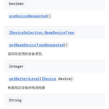
boolean
gce
Device
Requested
()
IDevice
Selection
.
Base
Device
Type
get
Base
Device
Type
Requested
()
返回应使用的设备类型。
Integer
get
Battery
Level
(
IDevice
device)
检索指定设备的电池电量
String