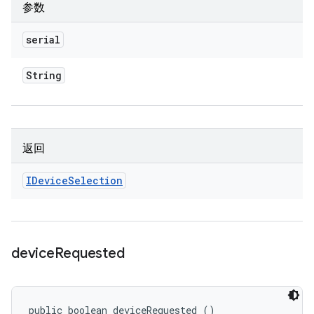
参数
serial
String
返回
IDevice
Selection
device
Requested
public boolean deviceRequested ()