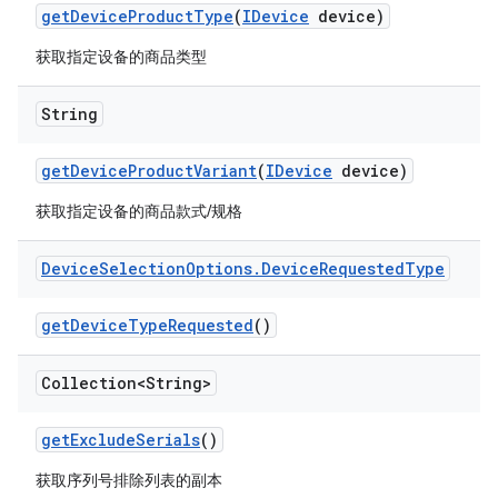
get
Device
Product
Type
(
IDevice
device)
获取指定设备的商品类型
String
get
Device
Product
Variant
(
IDevice
device)
获取指定设备的商品款式/规格
Device
Selection
Options
.
Device
Requested
Type
get
Device
Type
Requested
()
Collection<String>
get
Exclude
Serials
()
获取序列号排除列表的副本