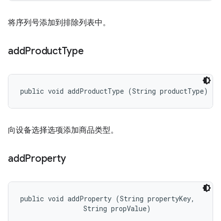
将序列号添加到排除列表中。
add
Product
Type
public void addProductType (String productType)
向设备选择选项添加商品类型。
add
Property
public void addProperty (String propertyKey, 

                String propValue)