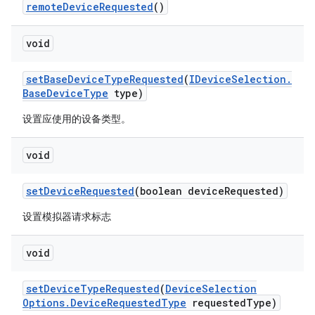
remote
Device
Requested
()
void
set
Base
Device
Type
Requested
(
IDevice
Selection
.
Base
Device
Type
type)
设置应使用的设备类型。
void
set
Device
Requested
(boolean device
Requested)
设置模拟器请求标志
void
set
Device
Type
Requested
(
Device
Selection
Options
.
Device
Requested
Type
requested
Type)