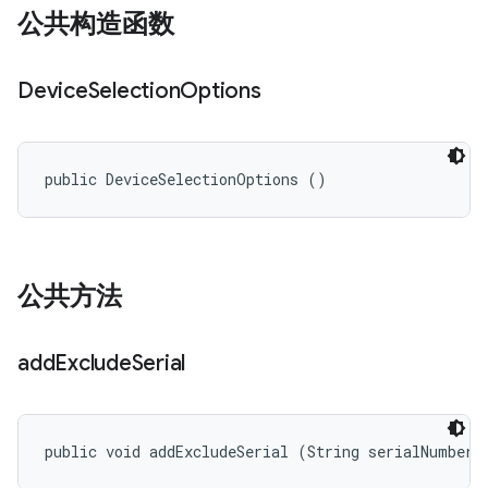
公共构造函数
Device
Selection
Options
public DeviceSelectionOptions ()
公共方法
add
Exclude
Serial
public void addExcludeSerial (String serialNumber)