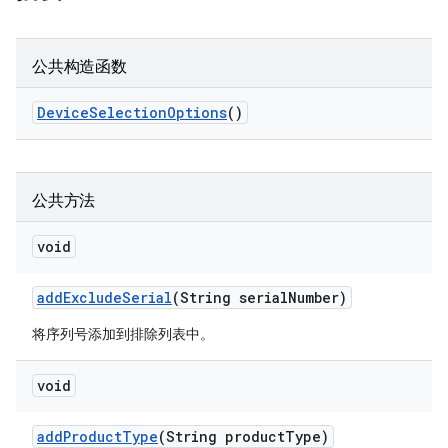
公共构造函数
Device
Selection
Options
()
公共方法
void
add
Exclude
Serial
(String serial
Number)
将序列号添加到排除列表中。
void
add
Product
Type
(String product
Type)