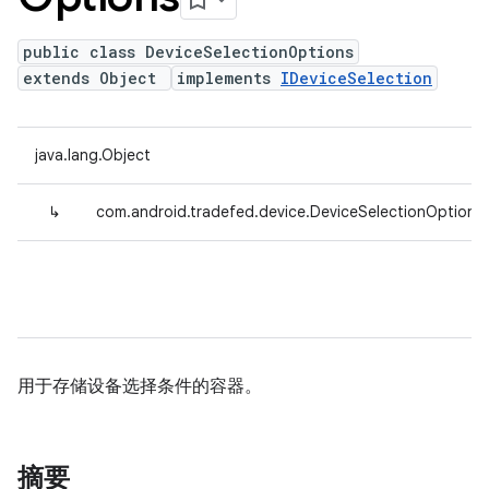
public class DeviceSelectionOptions
extends Object
implements
IDeviceSelection
java.lang.Object
↳
com.android.tradefed.device.DeviceSelectionOptions
用于存储设备选择条件的容器。
摘要