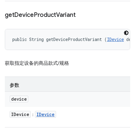
get
Device
Product
Variant
public String getDeviceProductVariant (
IDevice
 dev
获取指定设备的商品款式/规格
参数
device
IDevice
IDevice
：