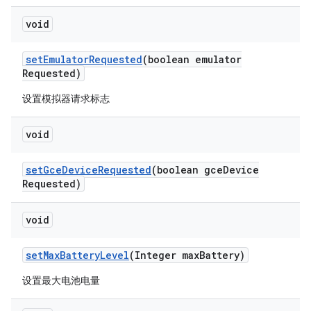
void
set
Emulator
Requested
(boolean emulator
Requested)
设置模拟器请求标志
void
set
Gce
Device
Requested
(boolean gce
Device
Requested)
void
set
Max
Battery
Level
(Integer max
Battery)
设置最大电池电量