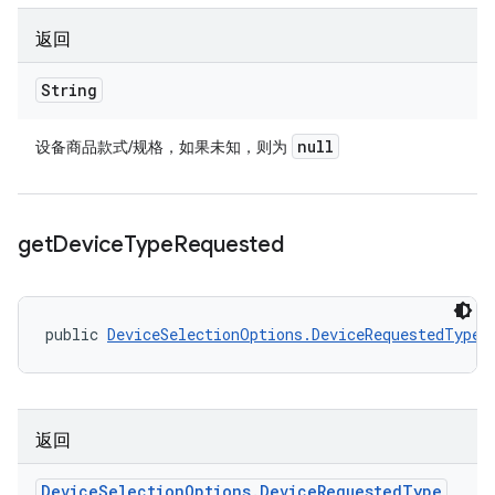
返回
String
null
设备商品款式/规格，如果未知，则为
get
Device
Type
Requested
public 
DeviceSelectionOptions.DeviceRequestedType
 
返回
Device
Selection
Options
.
Device
Requested
Type