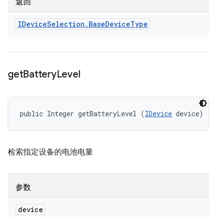
返回
IDevice
Selection
.
Base
Device
Type
get
Battery
Level
public Integer getBatteryLevel (
IDevice
 device)
检索指定设备的电池电量
参数
device