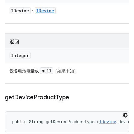
IDevice
IDevice
：
返回
Integer
null
设备电池电量或
（如果未知）
get
Device
Product
Type
public String getDeviceProductType (
IDevice
 device