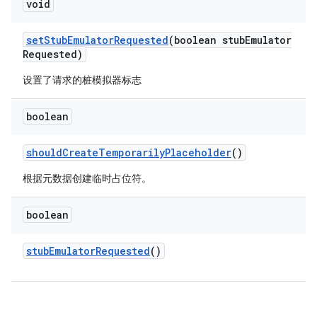
void
set
Stub
Emulator
Requested
(boolean stub
Emulator
Requested)
设置了请求的桩模拟器标志
boolean
should
Create
Temporarily
Placeholder
()
根据元数据创建临时占位符。
boolean
stub
Emulator
Requested
()