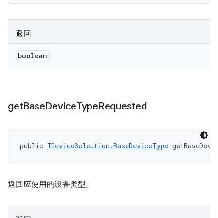
返回
boolean
get
Base
Device
Type
Requested
public 
IDeviceSelection.BaseDeviceType
 getBaseDevi
返回应使用的设备类型。