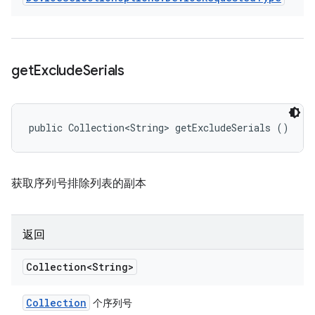
get
Exclude
Serials
public Collection<String> getExcludeSerials ()
获取序列号排除列表的副本
返回
Collection<String>
Collection
个序列号