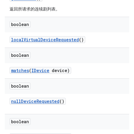
返回所请求的连续剧列表。
boolean
local
Virtual
Device
Requested
()
boolean
matches
(
IDevice
device)
boolean
null
Device
Requested
()
boolean