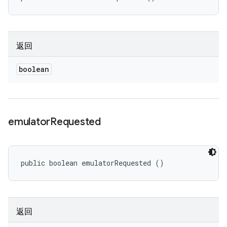
返回
boolean
emulator
Requested
public boolean emulatorRequested ()
返回