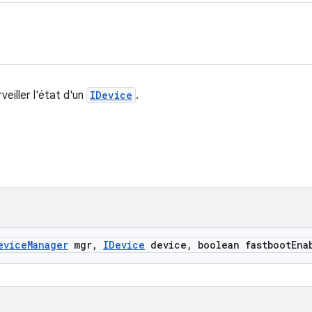
eiller l'état d'un
IDevice
.
evice
Manager
mgr
,
IDevice
device
,
boolean fastboot
Ena