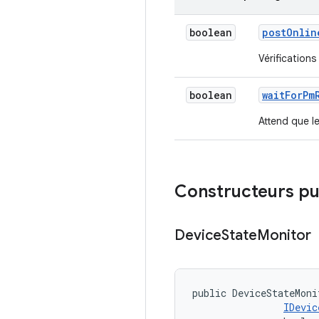
boolean
post
Onlin
Vérifications
boolean
wait
For
Pm
Attend que l
Constructeurs pu
Device
State
Monitor
public DeviceStateMoni
IDevic