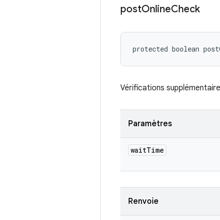
post
Online
Check
protected boolean pos
Vérifications supplémentaires
Paramètres
wait
Time
Renvoie