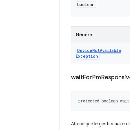
boolean
Génère
Device
Not
Available
Exception
wait
For
Pm
Responsiv
protected boolean wai
Attend que le gestionnaire d