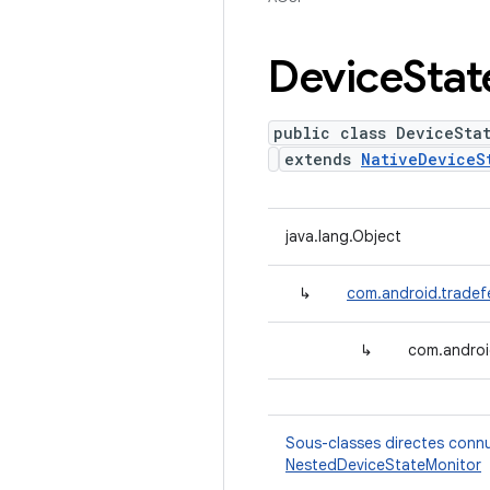
Device
Stat
public class DeviceSta
extends
NativeDeviceS
java.lang.Object
↳
com.android.tradef
↳
com.androi
Sous-classes directes conn
NestedDeviceStateMonitor