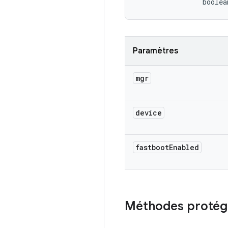
                boolea
Paramètres
mgr
device
fastboot
Enabled
Méthodes protég