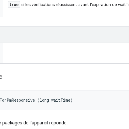
true
si les vérifications réussissent avant l'expiration de wait
e
tForPmResponsive (long waitTime)
e packages de l'appareil réponde.