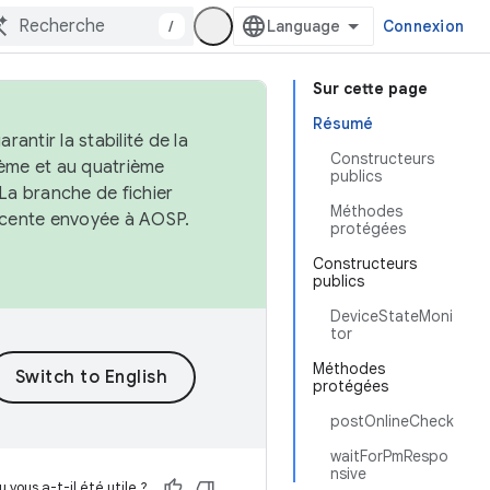
/
Connexion
Sur cette page
Résumé
antir la stabilité de la
Constructeurs
ème et au quatrième
publics
 La branche de fichier
Méthodes
récente envoyée à AOSP.
protégées
Constructeurs
publics
DeviceStateMoni
tor
Méthodes
protégées
postOnlineCheck
waitForPmRespo
nsive
 vous a-t-il été utile ?