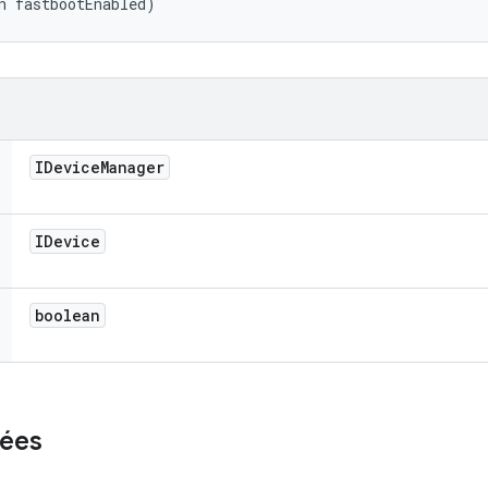
n fastbootEnabled)
IDevice
Manager
IDevice
boolean
ées