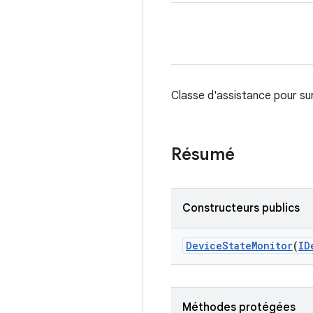
Classe d'assistance pour surv
Résumé
Constructeurs publics
Device
State
Monitor
(
ID
Méthodes protégées