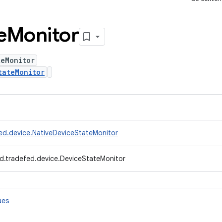
e
Monitor
teMonitor
tateMonitor
ed.device.NativeDeviceStateMonitor
d.tradefed.device.DeviceStateMonitor
ues