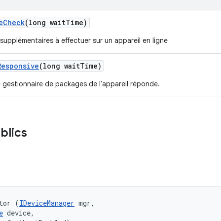
e
Check
(long wait
Time)
 supplémentaires à effectuer sur un appareil en ligne
Responsive
(long wait
Time)
e gestionnaire de packages de l'appareil réponde.
blics
tor (
IDeviceManager
 mgr, 

e
 device, 
