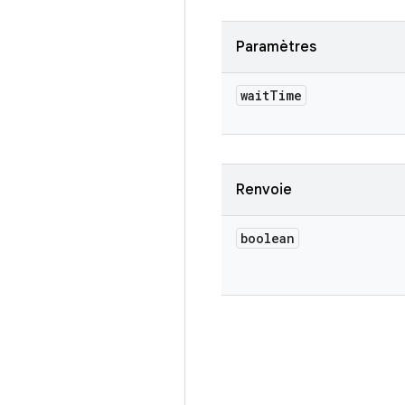
Paramètres
wait
Time
Renvoie
boolean