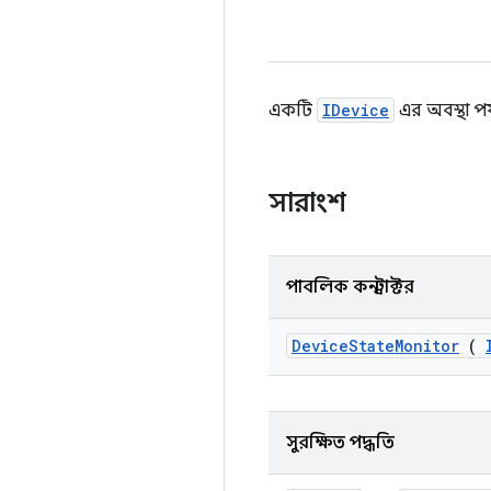
একটি
IDevice
এর অবস্থা পর্
সারাংশ
পাবলিক কনস্ট্রাক্টর
Device
State
Monitor
(
সুরক্ষিত পদ্ধতি