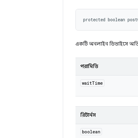
protected boolean pos
একটি অনলাইন ডিভাইসে অতির
পরামিতি
wait
Time
রিটার্নস
boolean