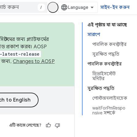
/
সাইন-ইন করুন
এই পৃষ্ঠায় যা যা আছে
সারাংশ
েমের জন্য প্ল্যাটফর্মের
পাবলিক কনস্ট্রাক্টর
 কোড প্রকাশ করব। AOSP
-latest-release
সুরক্ষিত পদ্ধতি
 জন্য,
Changes to AOSP
পাবলিক কনস্ট্রাক্টর
ডিভাইসস্টেট
মনিটর
সুরক্ষিত পদ্ধতি
পোস্টঅনলাইনচেক
waitForPmRespo
nsive সম্পর্কে
এটি কাজে লেগেছে?