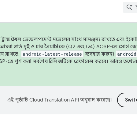
াঙ্ক স্টেবল ডেভেলপমেন্ট মডেলের সাথে সামঞ্জস্য রাখতে এবং ইকোসিস্ট
ে, আমরা প্রতি দুই ও চার ত্রৈমাসিকে (Q2 এবং Q4) AOSP-তে সোর্স
ান রাখতে,
android-latest-release
ব্যবহার করুন।
android
বদা AOSP-তে পুশ করা সর্বশেষ রিলিজটিকে রেফারেন্স করবে। আরও তথ্যের
এই পৃষ্ঠাটি
Cloud Translation API
অনুবাদ করেছে।