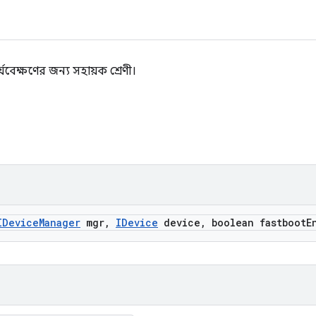
যবেক্ষণের জন্য সহায়ক শ্রেণী।
IDevice
Manager
mgr
,
IDevice
device
,
boolean fastboot
E