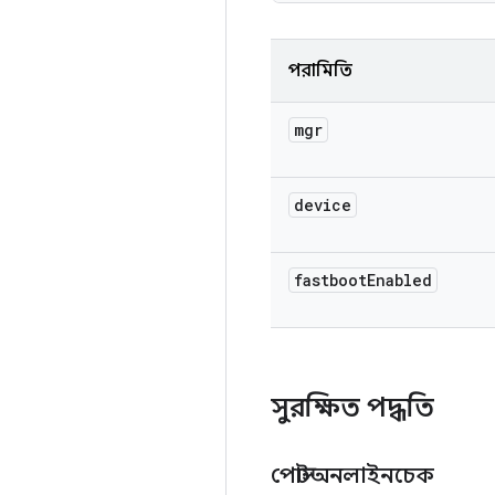
পরামিতি
mgr
device
fastboot
Enabled
সুরক্ষিত পদ্ধতি
পোস্টঅনলাইনচেক