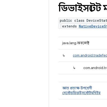
ডিভাইসস্টেট
public class DeviceSta
extends
NativeDeviceS
java.lang.অবজেক্ট
↳
com.android.tradefed.
↳
com.android.tr
জ্ঞাত প্রত্যক্ষ উপশ্রেণী
নেস্টেডডিভাইসস্টেটমনিটর