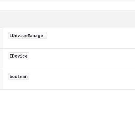
IDevice
Manager
IDevice
boolean