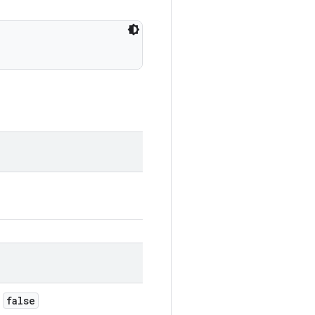
false
়