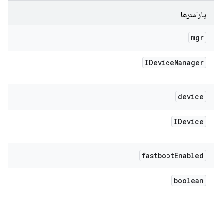
پارامترها
mgr
IDevice
Manager
device
IDevice
fastboot
Enabled
boolean