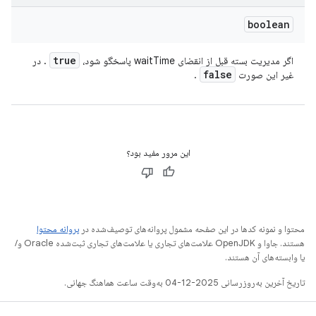
boolean
true
اگر مدیریت بسته قبل از انقضای waitTime پاسخگو شود،
. در
false
غیر این صورت
.
این مرور مفید بود؟
محتوا و نمونه کدها در این صفحه مشمول پروانه‌های توصیف‌شده در
پروانه محتوا
هستند. جاوا و OpenJDK علامت‌های تجاری یا علامت‌های تجاری ثبت‌شده Oracle و/
یا وابسته‌های آن هستند.
تاریخ آخرین به‌روزرسانی 2025-12-04 به‌وقت ساعت هماهنگ جهانی.