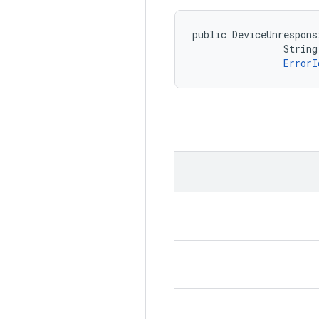
public DeviceUnrespons
                String
ErrorI