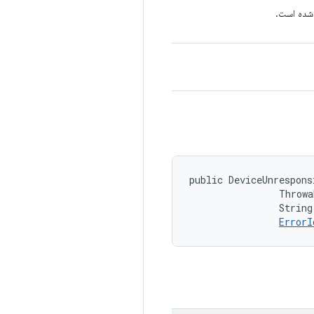
شده است.
public DeviceUnrespons
                Throwa
                String
ErrorI