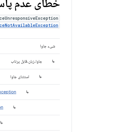
خطای عدم پاس
ceUnresponsiveException
ceNotAvailableException
شیء جاوا
↳
جاوا.زبان.قابل پرتاب
↳
استثنای جاوا
xception
↳
on
↳
↳