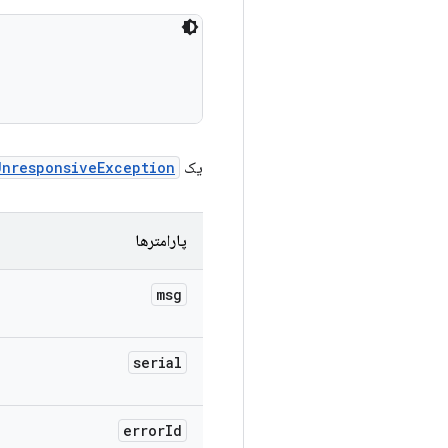
یک
UnresponsiveException
پارامترها
msg
serial
error
Id