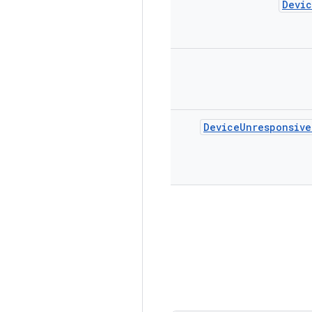
Devi
Device
Unresponsive