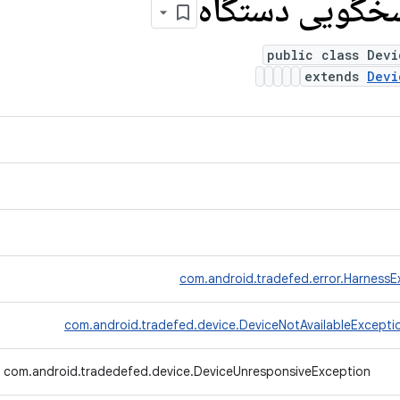
خگویی دستگاه
public class Devi
extends
Devi
com.android.tradefed.error.HarnessE
com.android.tradefed.device.DeviceNotAvailableExcepti
com.android.tradedefed.device.DeviceUnresponsiveException