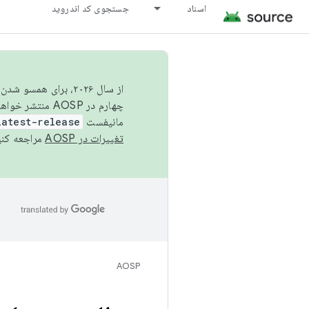
اسناد
جستجوی کد اندروید
از سال ۲۰۲۶، برای ه
چهارم در AOSP منتشر خواهیم کرد. برای ساخت و مشارکت در AOSP،
مانیفست
latest-release
تغییرات در AOSP
مراجعه کنی
ا
AOSP