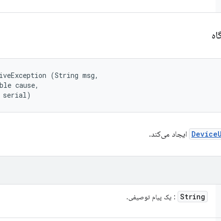
اه
iveException (String msg, 

ble cause, 

 serial)
Device
ایجاد می‌کند.
String
: یک پیام توصیفی.