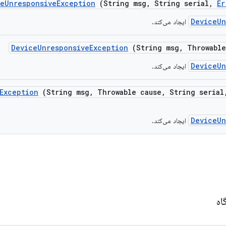
ce
Unresponsive
Exception
(String msg
,
String serial
,
Er
DeviceUn
ایجاد می‌کند.
Device
Unresponsive
Exception
(String msg
,
Throwable
DeviceUn
ایجاد می‌کند.
Exception
(String msg
,
Throwable cause
,
String serial
DeviceUn
ایجاد می‌کند.
اه