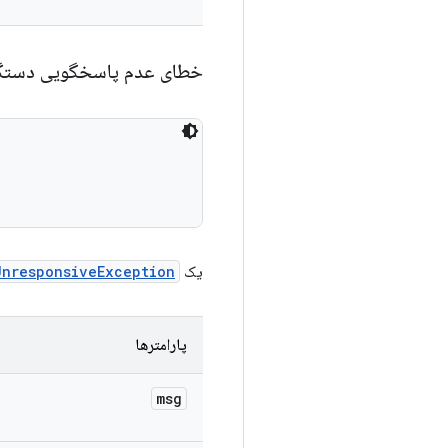
خطای عدم پاسخگویی دستگ
یک
UnresponsiveException
پارامترها
msg