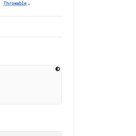
Throwable
ト
。