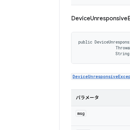
Device
Unresponsive
public DeviceUnrespons
                Throwa
                String
DeviceUnresponsiveExce
パラメータ
msg