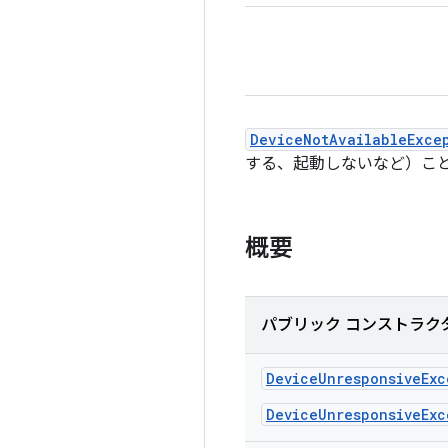
DeviceNotAvailableExce
する、起動しないなど）こ
概要
パブリック コンストラク
Device
Unresponsive
Exc
DeviceUnresponsiveExc