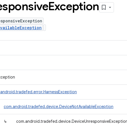
esponsive
Exception
esponsiveException
vailableException
xception
android.tradefed.error.HarnessException
com.android.tradefed.device.DeviceNotAvailableException
↳
com.android.tradefed.device.DeviceUnresponsiveExceptio