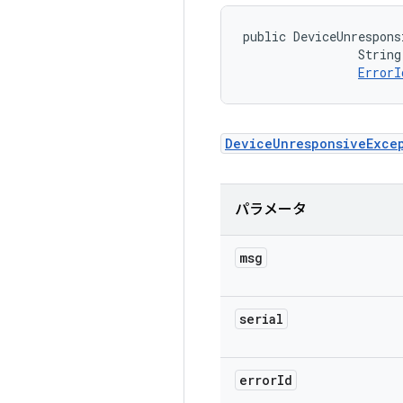
public DeviceUnrespons
                String
ErrorI
DeviceUnresponsiveExce
パラメータ
msg
serial
error
Id