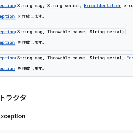
eption
(String msg
,
String serial
,
Error
Identifier
erro
eption
を作成します。
eption
(String msg
,
Throwable cause
,
String serial)
eption
を作成します。
eption
(String msg
,
Throwable cause
,
String serial
,
Er
eption
を作成します。
トラクタ
Exception