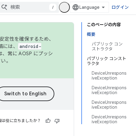
/
ログイン
このページの内容
概要
の安定性を確保するため、
パブリック コン
投稿には、
android-
ストラクタ
、常に AOSP にプッシ
パブリック コンスト
さい。
ラクタ
DeviceUnrespons
iveException
DeviceUnrespons
iveException
DeviceUnrespons
iveException
DeviceUnrespons
報は役に立ちましたか？
iveException