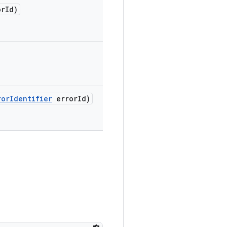
r
Id)
ror
Identifier
error
Id)