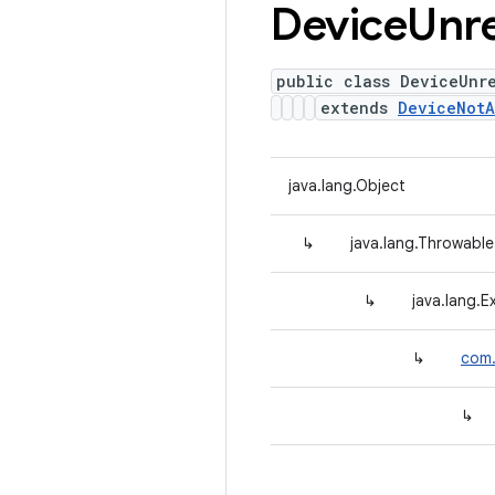
Device
Unr
public class DeviceUnr
extends
DeviceNotA
java.lang.Object
↳
java.lang.Throwable
↳
java.lang.E
↳
com.
↳