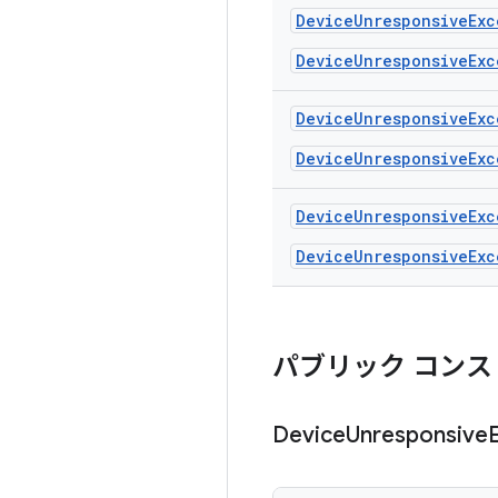
Device
Unresponsive
Exc
DeviceUnresponsiveExc
Device
Unresponsive
Exc
DeviceUnresponsiveExc
Device
Unresponsive
Exc
DeviceUnresponsiveExc
パブリック コンス
Device
Unresponsive