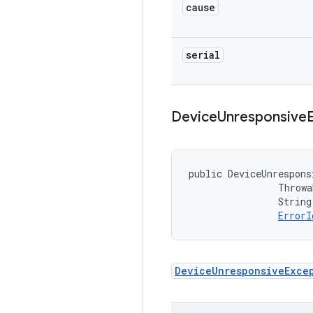
cause
serial
Device
Unresponsive
public DeviceUnrespons
                Throwa
                String
ErrorI
DeviceUnresponsiveExce