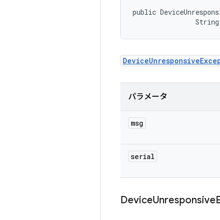
public DeviceUnrespons
                String
DeviceUnresponsiveExce
パラメータ
msg
serial
Device
Unresponsive