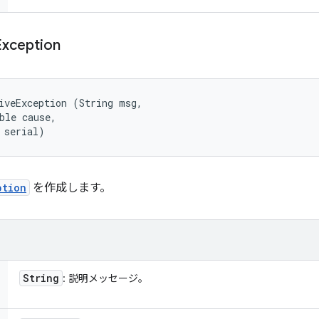
Exception
iveException (String msg, 

ble cause, 

 serial)
ption
を作成します。
String
: 説明メッセージ。