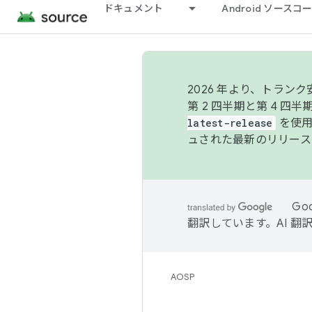
ドキュメント
Android ソース
2026 年より、トラ
第 2 四半期と第 4 四
latest-release
を使用
ュされた最新のリリース
Go
翻訳しています。AI 
AOSP