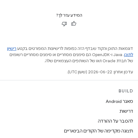
המידע עזר לך?
דוגמאות התוכן והקוד שבדף הזה כפופות לרישיונות המפורטים בקטע
רישיון
לתוכן
.‏ Java ו-OpenJDK הם סימנים מסחריים או סימנים מסחריים רשומים
של חברת Oracle ו/או של השותפים העצמאיים שלה.
עדכון אחרון: 2026-06-22 (שעון UTC).
BUILD
מאגר Android
דרישות
להסבר על ההורדה
תצוגה מקדימה של הקודים הבינאריים