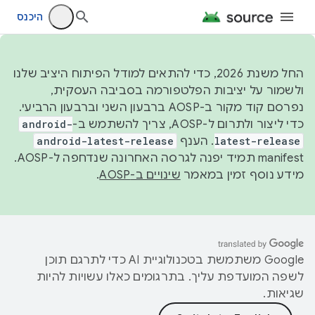
היכנס
החל משנת 2026, כדי להתאים למודל הפיתוח היציב שלנו
ולשמור על יציבות הפלטפורמה בסביבה העסקית,
נפרסם קוד מקור ב-AOSP ברבעון השני וברבעון הרביעי.
כדי ליצור ולתרום ל-AOSP, צריך להשתמש ב-
android-
latest-release
. הענף
android-latest-release
manifest תמיד יפנה לגרסה האחרונה שנדחפה ל-AOSP.
מידע נוסף זמין במאמר
שינויים ב-AOSP
.
‫Google משתמשת בטכנולוגיית AI כדי לתרגם תוכן
לשפה המועדפת עליך. בתרגומים כאלו עשויות להיות
שגיאות.