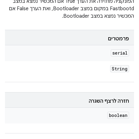
הפונקציה מחזירה את הערך True אם המכשיר נמצא במצב
Fastbootd במקום במצב Bootloader, ואת הערך False אם
המכשיר נמצא במצב Bootloader.
פרמטרים
serial
String
חזרה לרצף השגרה
boolean