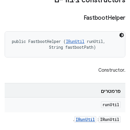
‫constructors ציבוריים
Fastboot
Helper
public FastbootHelper (
IRunUtil
 runUtil, 

                String fastbootPath)
Constructor.‎
פרמטרים
run
Util
IRun
Util
IRun
Util
.
: