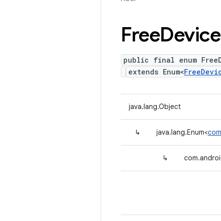
Free
Device
public final enum Free
extends Enum<
FreeDevi
java.lang.Object
↳
java.lang.Enum<
com
↳
com.androi