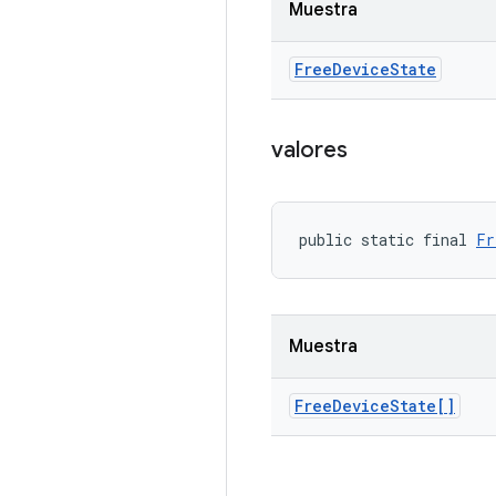
Muestra
Free
Device
State
valores
public static final 
Fr
Muestra
Free
Device
State[]