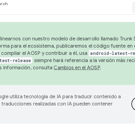
arch
alinearnos con nuestro modelo de desarrollo llamado Trunk S
forma para el ecosistema, publicaremos el código fuente en
 compilar el AOSP y contribuir a él, usa
android-latest-r
test-release
siempre hará referencia a la versión más reci
 información, consulta
Cambios en el AOSP
.
gle utiliza tecnología de IA para traducir contenido a
as traducciones realizadas con IA pueden contener