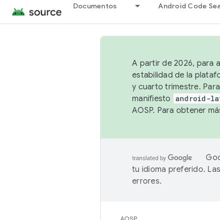
Documentos
Android Code Se
A partir de 2026, para 
estabilidad de la plata
y cuarto trimestre. Para
manifiesto
android-la
AOSP. Para obtener más
Goo
tu idioma preferido. L
errores.
AOSP