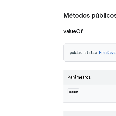
Métodos público
value
Of
public static 
FreeDevi
Parámetros
name