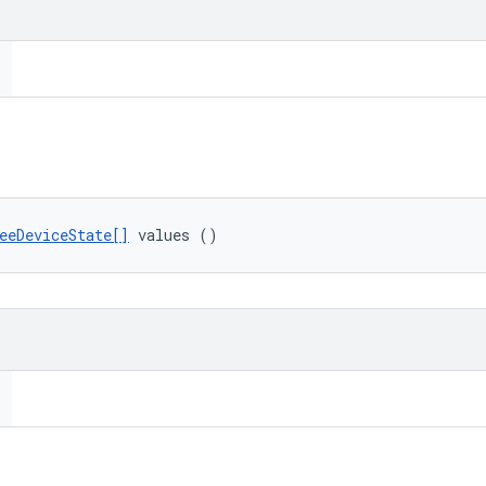
eeDeviceState[]
 values ()