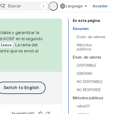
/
Acceder
En esta página
Resumen
table y garantizar la
Enum. de valores
 el AOSP en el segundo
elease
. La rama del
Métodos
públicos
ente que se envió al
Enum. de valores
DISPONIBLE
IGNORAR
NO DISPONIBLE
NO RESPONDE
Métodos públicos
valueOf
¿Te resultó útil?