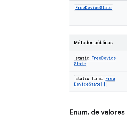
Free
Device
State
Métodos públicos
static
Free
Device
State
static final
Free
Device
State[]
Enum
.
de valores