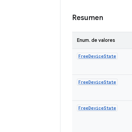
Resumen
Enum
.
de valores
Free
Device
State
Free
Device
State
Free
Device
State