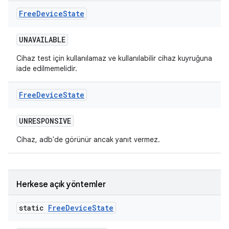
Free
Device
State
UNAVAILABLE
Cihaz test için kullanılamaz ve kullanılabilir cihaz kuyruğuna
iade edilmemelidir.
Free
Device
State
UNRESPONSIVE
Cihaz, adb'de görünür ancak yanıt vermez.
Herkese açık yöntemler
static
Free
Device
State