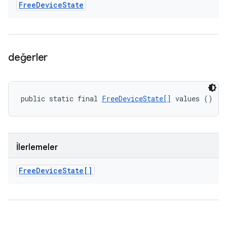
Free
Device
State
değerler
public static final 
FreeDeviceState[]
 values ()
İlerlemeler
Free
Device
State[]