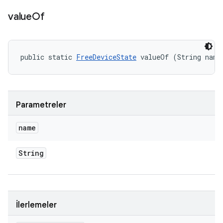
value
Of
public static 
FreeDeviceState
 valueOf (String name
Parametreler
name
String
İlerlemeler