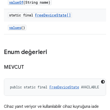
value
Of
(String name)
static final
Free
Device
State[]
values
()
Enum değerleri
MEVCUT
public static final 
FreeDeviceState
 AVAILABLE
Cihaz yanıt veriyor ve kullanılabilir cihaz kuyruğuna iade