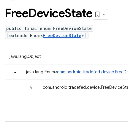
Free
Device
State
public final enum FreeDeviceState
extends Enum<
FreeDeviceState
>
java.lang.Object
↳
java.lang.Enum<
com.android.tradefed.device.FreeDevi
↳
com.android.tradefed.device.FreeDeviceStat