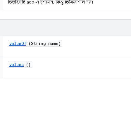
ডিভাইসটি adb-এ দৃশ্যমান, কিন্তু প্রতিক্রিয়াশীল নয়।
value
Of
(String name)
values
()