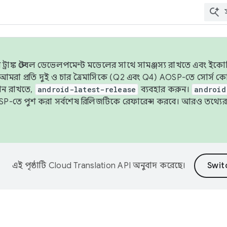
াঙ্ক স্টেবল ডেভেলপমেন্ট মডেলের সাথে সামঞ্জস্য রাখতে এবং ইকোসিস্ট
ে, আমরা প্রতি দুই ও চার ত্রৈমাসিকে (Q2 এবং Q4) AOSP-তে সোর্স
ান রাখতে,
android-latest-release
ব্যবহার করুন।
android
বদা AOSP-তে পুশ করা সর্বশেষ রিলিজটিকে রেফারেন্স করবে। আরও তথ্যের
এই পৃষ্ঠাটি
Cloud Translation API
অনুবাদ করেছে।