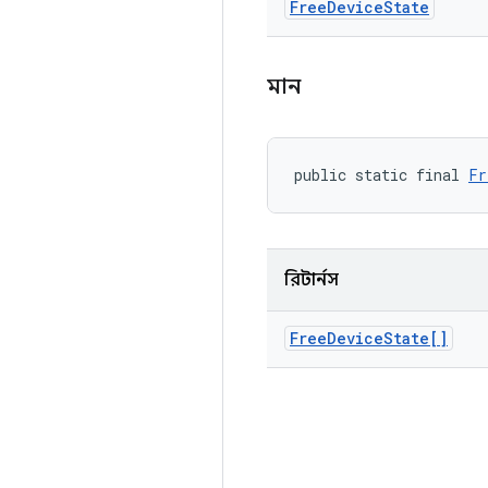
Free
Device
State
মান
public static final 
Fr
রিটার্নস
Free
Device
State[]