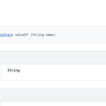
ceState
 valueOf (String name)
String