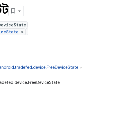
েট
DeviceState
iceState
>
android.tradefed.device.FreeDeviceState
>
radefed.device.FreeDeviceState