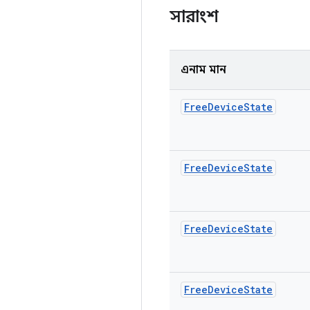
সারাংশ
এনাম মান
Free
Device
State
Free
Device
State
Free
Device
State
Free
Device
State