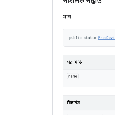
পাবলিক পদ্ধতি
মান
public static 
FreeDevi
পরামিতি
name
রিটার্নস