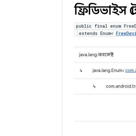
ফ্রিডিভাইস স্ট
public final enum Free
extends Enum<
FreeDev
java.lang.অবজেক্ট
↳
java.lang.Enum<
com.
↳
com.android.t