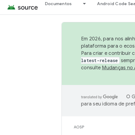
Documentos
Android Code Se
Em 2026, para nos alin
plataforma para o ecos
Para criar e contribuir
latest-release
sempre
consulte
Mudanças no
O G
para seu idioma de pre
AOSP