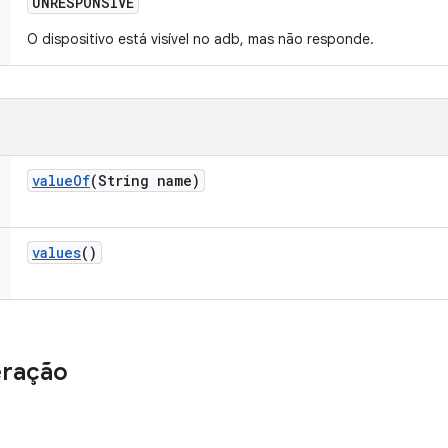
UNRESPONSIVE
O dispositivo está visível no adb, mas não responde.
value
Of
(String name)
values
()
eração