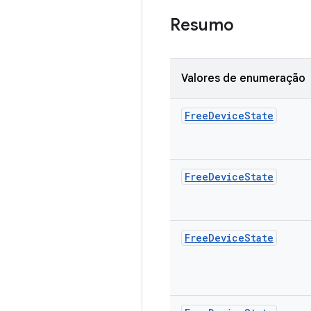
Resumo
Valores de enumeração
Free
Device
State
Free
Device
State
Free
Device
State