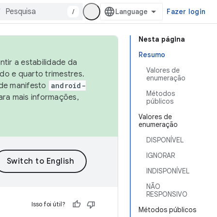
/
Fazer login
Nesta página
Resumo
tir a estabilidade da
Valores de
o e quarto trimestres.
enumeração
 de manifesto
android-
Métodos
ara mais informações,
públicos
Valores de
enumeração
DISPONÍVEL
IGNORAR
INDISPONÍVEL
NÃO
RESPONSIVO
Isso foi útil?
Métodos públicos