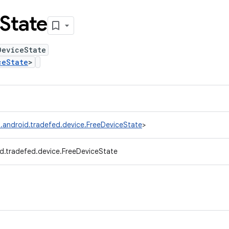
State
DeviceState
ceState
>
.android.tradefed.device.FreeDeviceState
>
d.tradefed.device.FreeDeviceState