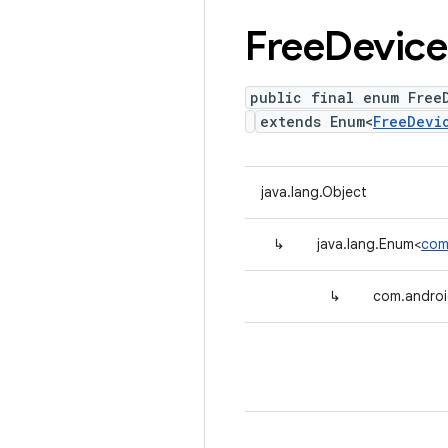
Free
Device
public final enum Free
extends Enum<
FreeDevi
java.lang.Object
↳
java.lang.Enum<
com
↳
com.androi