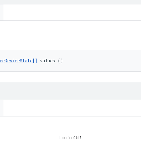
eeDeviceState[]
 values ()
Isso foi útil?