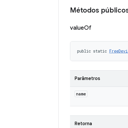
Métodos público
value
Of
public static 
FreeDevi
Parâmetros
name
Retorna