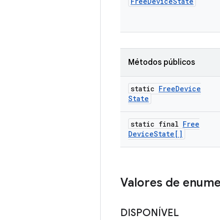
Free
Device
State
Métodos públicos
static
Free
Device
State
static final
Free
Device
State[]
Valores de enum
DISPONÍVEL