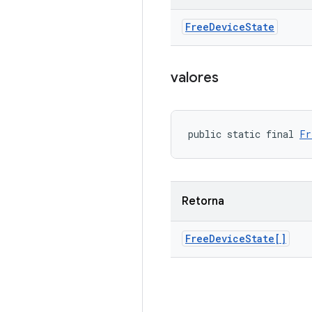
Free
Device
State
valores
public static final 
Fr
Retorna
Free
Device
State[]