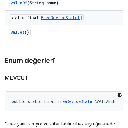
value
Of
(String name)
static final
Free
Device
State[]
values
()
Enum değerleri
MEVCUT
public static final 
FreeDeviceState
 AVAILABLE
Cihaz yanıt veriyor ve kullanılabilir cihaz kuyruğuna iade