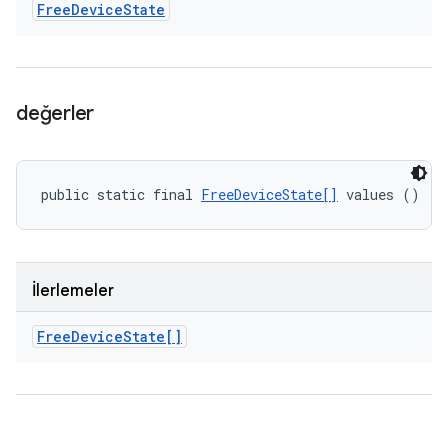
Free
Device
State
değerler
public static final 
FreeDeviceState[]
 values ()
İlerlemeler
Free
Device
State[]