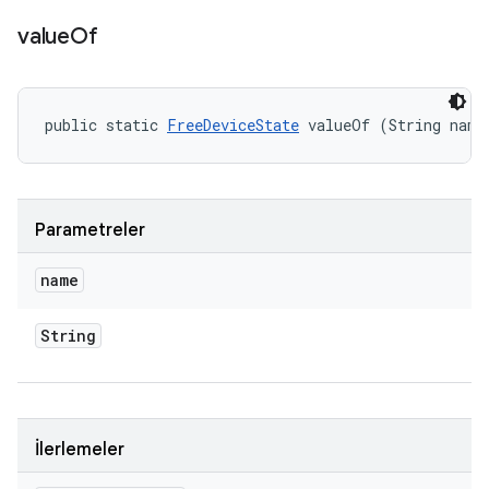
value
Of
public static 
FreeDeviceState
 valueOf (String name
Parametreler
name
String
İlerlemeler