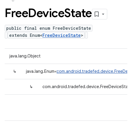
Free
Device
State
public final enum FreeDeviceState
extends Enum<
FreeDeviceState
>
java.lang.Object
↳
java.lang.Enum<
com.android.tradefed.device.FreeDevi
↳
com.android.tradefed.device.FreeDeviceStat