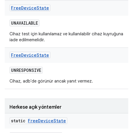
Free
Device
State
UNAVAILABLE
Cihaz test için kullanılamaz ve kullanılabilir cihaz kuyruğuna
iade edilmemelidir.
Free
Device
State
UNRESPONSIVE
Cihaz, adb'de görünür ancak yanıt vermez.
Herkese açık yöntemler
static
Free
Device
State