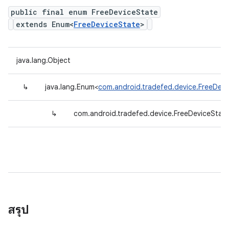
public final enum FreeDeviceState
extends Enum<
FreeDeviceState
>
java.lang.Object
↳
java.lang.Enum<
com.android.tradefed.device.FreeDevi
↳
com.android.tradefed.device.FreeDeviceStat
สรุป