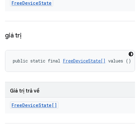
Free
Device
State
giá trị
public static final 
FreeDeviceState[]
 values ()
Giá trị trả về
Free
Device
State[]