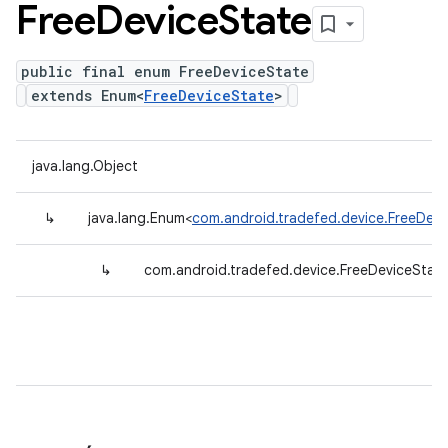
Free
Device
State
public final enum FreeDeviceState
extends Enum<
FreeDeviceState
>
java.lang.Object
↳
java.lang.Enum<
com.android.tradefed.device.FreeDevi
↳
com.android.tradefed.device.FreeDeviceStat