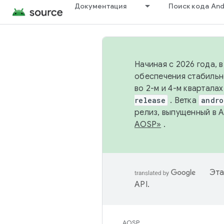
Документация
Поиск кода And
Начиная с 2026 года, 
обеспечения стабильн
во 2-м и 4-м квартала
release
. Ветка
andro
релиз, выпущенный в 
AOSP»
.
Эта
API
.
AOSP