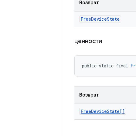
Возврат
Free
Device
State
ценности
public static final 
Fr
Возврат
Free
Device
State[]