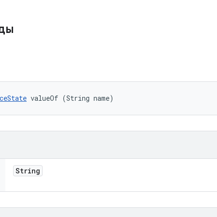
оды
ceState
 valueOf (String name)
String