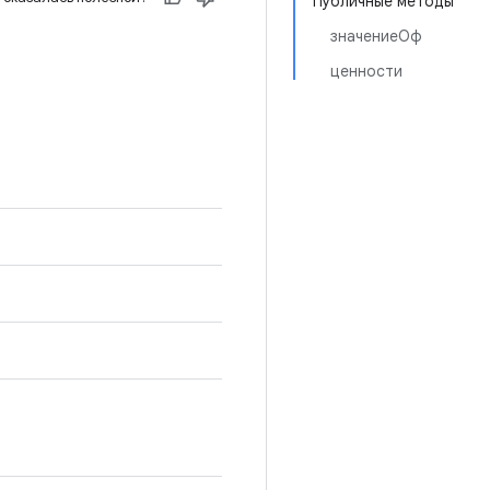
Публичные методы
значениеОф
ценности