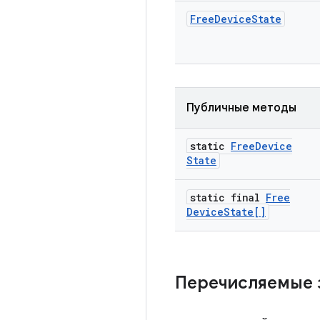
Free
Device
State
Публичные методы
static
Free
Device
State
static final
Free
Device
State[]
Перечисляемые 