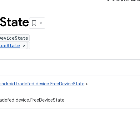
State
DeviceState
iceState
>
android.tradefed.device.FreeDeviceState
>
radefed.device.FreeDeviceState