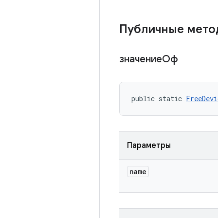
Публичные мет
значениеОф
public static 
FreeDevi
Параметры
name