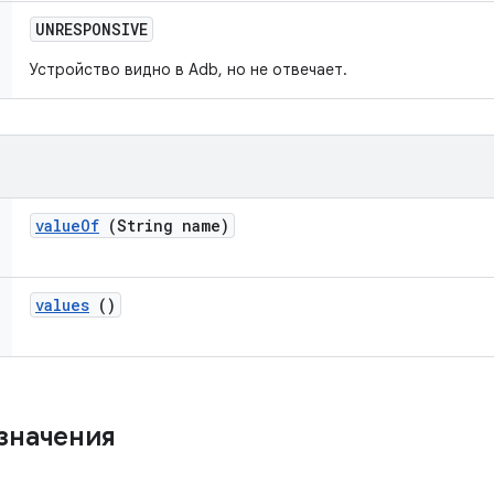
UNRESPONSIVE
Устройство видно в Adb, но не отвечает.
value
Of
(String name)
values
()
значения