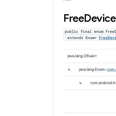
Free
Device
public final enum Free
extends Enum<
FreeDev
java.lang.Объект
↳
java.lang.Enum<
com.
↳
com.android.t