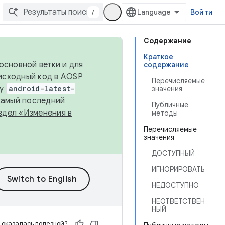
/
Войти
Содержание
Краткое
основной ветки и для
содержание
исходный код в AOSP
Перечисляемые
ку
android-latest-
значения
 самый последний
Публичные
здел «Изменения в
методы
Перечисляемые
значения
ДОСТУПНЫЙ
ИГНОРИРОВАТЬ
НЕДОСТУПНО
НЕОТВЕТСТВЕН
НЫЙ
 оказалась полезной?