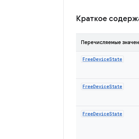
Краткое содер
Перечисляемые значе
Free
Device
State
Free
Device
State
Free
Device
State