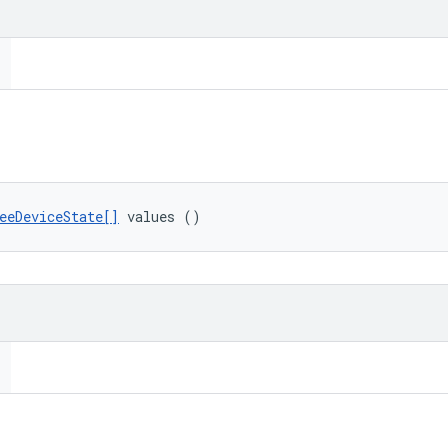
eeDeviceState[]
 values ()