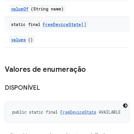
value
Of
(String name)
static final
Free
Device
State[]
values
()
Valores de enumeração
DISPONÍVEL
public static final 
FreeDeviceState
 AVAILABLE