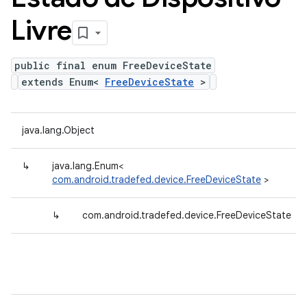
Livre
public final enum FreeDeviceState
extends Enum<
FreeDeviceState
>
java.lang.Object
↳
java.lang.Enum<
com.android.tradefed.device.FreeDeviceState
>
↳
com.android.tradefed.device.FreeDeviceState