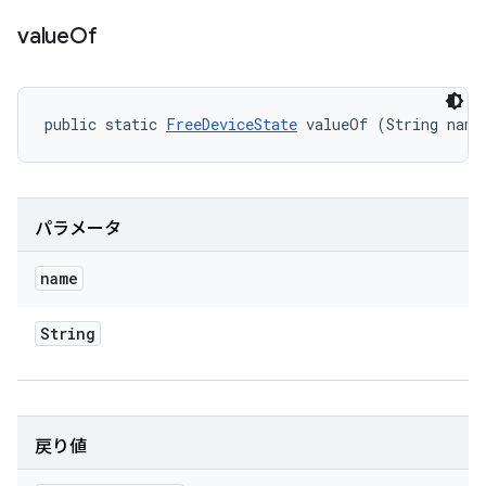
value
Of
public static 
FreeDeviceState
 valueOf (String name
パラメータ
name
String
戻り値