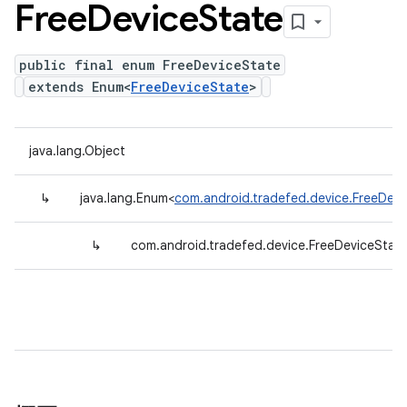
Free
Device
State
public final enum FreeDeviceState
extends Enum<
FreeDeviceState
>
java.lang.Object
↳
java.lang.Enum<
com.android.tradefed.device.FreeDevi
↳
com.android.tradefed.device.FreeDeviceStat