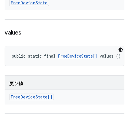
Free
Device
State
values
public static final 
FreeDeviceState[]
 values ()
戻り値
Free
Device
State[]