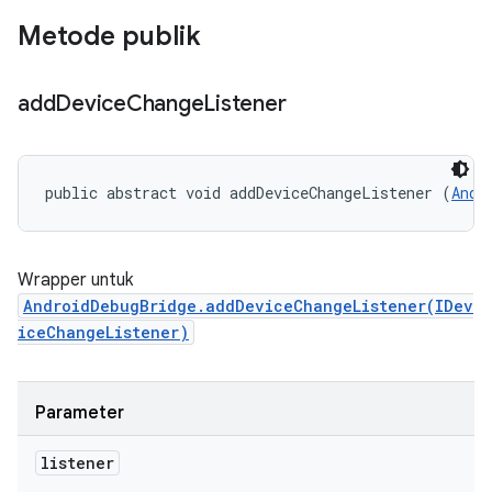
Metode publik
add
Device
Change
Listener
public abstract void addDeviceChangeListener (
Andr
Wrapper untuk
AndroidDebugBridge.addDeviceChangeListener(IDev
iceChangeListener)
Parameter
listener