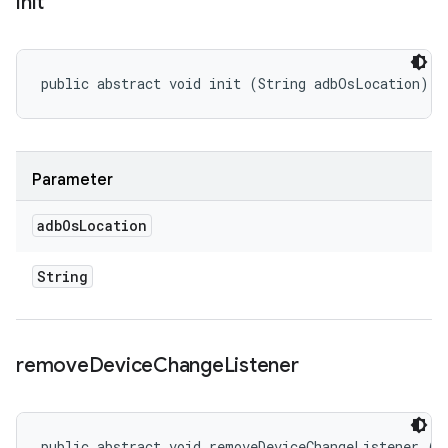
init
public abstract void init (String adbOsLocation)
Parameter
adb
Os
Location
String
remove
Device
Change
Listener
public abstract void removeDeviceChangeListener (
A