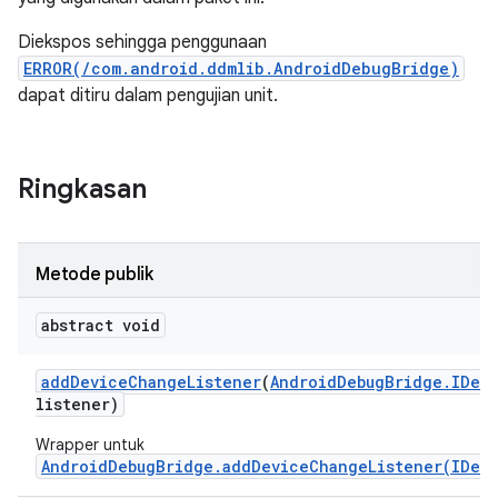
Diekspos sehingga penggunaan
ERROR(/com.android.ddmlib.AndroidDebugBridge)
dapat ditiru dalam pengujian unit.
Ringkasan
Metode publik
abstract void
add
Device
Change
Listener
(
Android
Debug
Bridge
.
IDev
listener)
Wrapper untuk
AndroidDebugBridge.addDeviceChangeListener(IDev