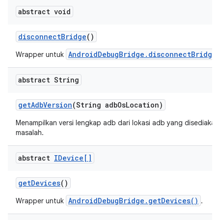
abstract void
disconnect
Bridge
()
AndroidDebugBridge.disconnectBridge
Wrapper untuk
abstract String
get
Adb
Version
(String adb
Os
Location)
Menampilkan versi lengkap adb dari lokasi adb yang disediakan, a
masalah.
abstract
IDevice[]
get
Devices
()
AndroidDebugBridge.getDevices()
Wrapper untuk
.