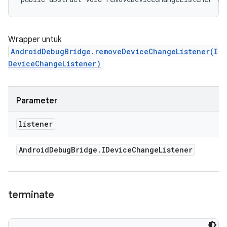
Wrapper untuk
AndroidDebugBridge.removeDeviceChangeListener(I
DeviceChangeListener)
Parameter
listener
Android
Debug
Bridge
.
IDevice
Change
Listener
terminate