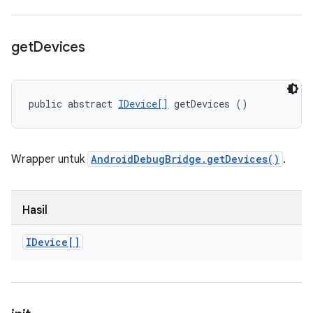
get
Devices
public abstract 
IDevice[]
 getDevices ()
Wrapper untuk
AndroidDebugBridge.getDevices()
.
Hasil
IDevice[]