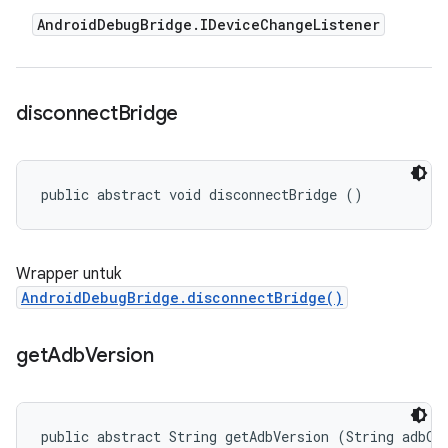
Android
Debug
Bridge
.
IDevice
Change
Listener
disconnect
Bridge
public abstract void disconnectBridge ()
Wrapper untuk
AndroidDebugBridge.disconnectBridge()
get
Adb
Version
public abstract String getAdbVersion (String adbOs