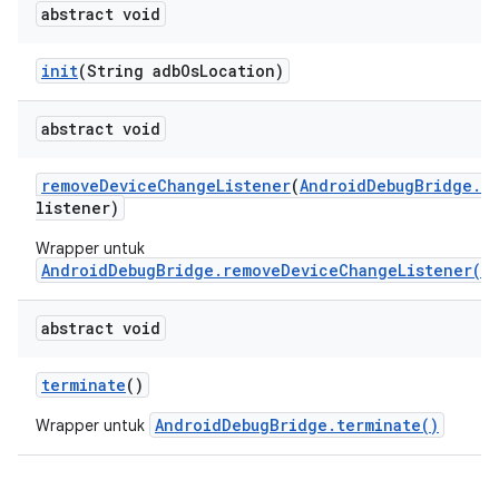
abstract void
init
(String adb
Os
Location)
abstract void
remove
Device
Change
Listener
(
Android
Debug
Bridge
.
I
listener)
Wrapper untuk
AndroidDebugBridge.removeDeviceChangeListener(I
abstract void
terminate
()
AndroidDebugBridge.terminate()
Wrapper untuk