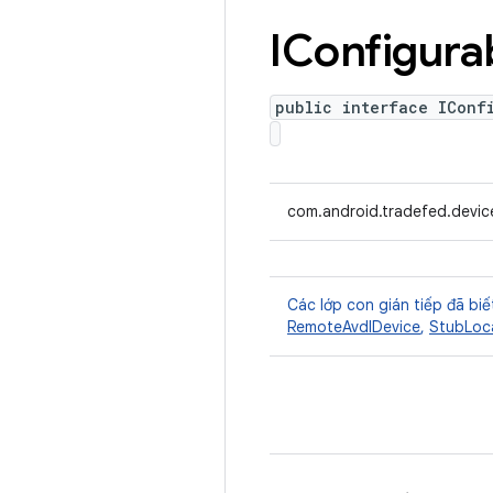
IConfigura
public interface IConf
com.android.tradefed.device
Các lớp con gián tiếp đã biế
RemoteAvdIDevice
,
StubLoca