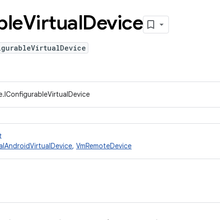
ble
Virtual
Device
igurableVirtualDevice
.IConfigurableVirtualDevice
t
lAndroidVirtualDevice
,
VmRemoteDevice