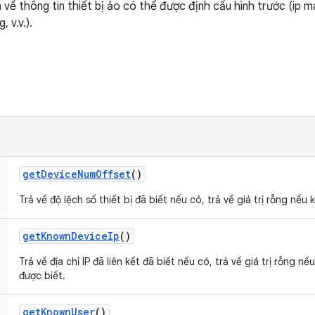
 về thông tin thiết bị ảo có thể được định cấu hình trước (ip m
 v.v.).
get
Device
Num
Offset
()
Trả về độ lệch số thiết bị đã biết nếu có, trả về giá trị rỗng nếu 
get
Known
Device
Ip
()
Trả về địa chỉ IP đã liên kết đã biết nếu có, trả về giá trị rỗng n
được biết.
get
Known
User
()