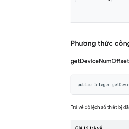
Phương thức công
get
Device
Num
Offset
public Integer getDev
Trả về độ lệch số thiết bị đã
Giá trị trả về