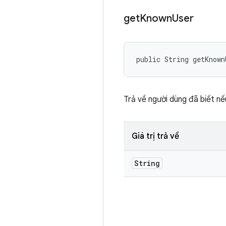
get
Known
User
public String getKnown
Trả về người dùng đã biết nế
Giá trị trả về
String