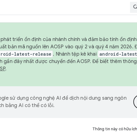
phát triển ổn định của nhánh chính và đảm bảo tính ổn địn
ẽ xuất bản mã nguồn lên AOSP vào quý 2 và quý 4 năm 2026.
droid-latest-release
. Nhánh tệp kê khai
android-lates
h gần đây nhất được chuyển đến AOSP. Để biết thêm thông t
OSP
.
gle sử dụng công nghệ AI để dịch nội dung sang ngôn
h bằng AI có thể có lỗi.
Thông tin này có hữu íc