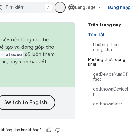
/
Đăng nhập
Trên trang này
Tóm tắt
h của nền tảng cho hệ
Phương thức
 Để tạo và đóng góp cho
công khai
t-release
sẽ luôn tham
Phương thức công
in, hãy xem bài viết
khai
getDeviceNumOf
fset
getKnownDeviceI
p
getKnownUser
h không cho bạn không?