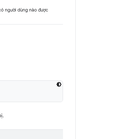
g có người dùng nào được
ị.