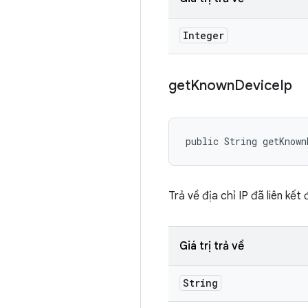
Integer
get
Known
Device
Ip
public String getKnown
Trả về địa chỉ IP đã liên kết
Giá trị trả về
String