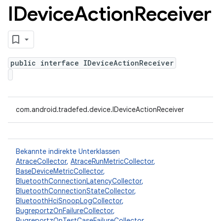
IDevice
Action
Receiver
public interface IDeviceActionReceiver
com.android.tradefed.device.IDeviceActionReceiver
Bekannte indirekte Unterklassen
AtraceCollector
,
AtraceRunMetricCollector
,
BaseDeviceMetricCollector
,
BluetoothConnectionLatencyCollector
,
BluetoothConnectionStateCollector
,
BluetoothHciSnoopLogCollector
,
BugreportzOnFailureCollector
,
BugreportzOnTestCaseFailureCollector
,