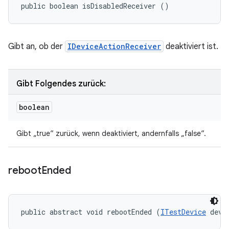
public boolean isDisabledReceiver ()
Gibt an, ob der
IDeviceActionReceiver
deaktiviert ist.
Gibt Folgendes zurück:
boolean
Gibt „true“ zurück, wenn deaktiviert, andernfalls „false“.
reboot
Ended
public abstract void rebootEnded (
ITestDevice
 devi