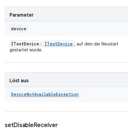
Parameter
device
ITest
Device
ITest
Device
:
, auf dem der Neustart
gestartet wurde.
Löst aus
Device
Not
Available
Exception
set
Disable
Receiver