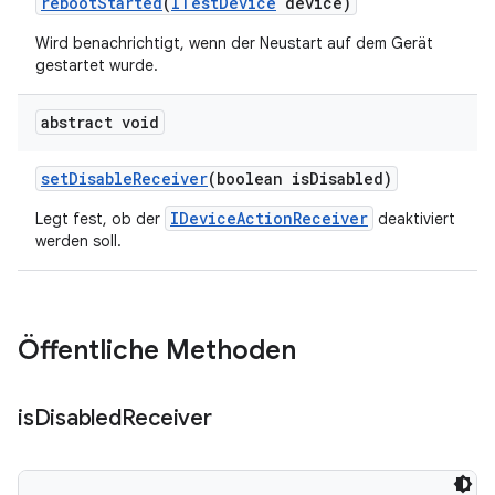
reboot
Started
(
ITest
Device
device)
Wird benachrichtigt, wenn der Neustart auf dem Gerät
gestartet wurde.
abstract void
set
Disable
Receiver
(boolean is
Disabled)
IDeviceActionReceiver
Legt fest, ob der
deaktiviert
werden soll.
Öffentliche Methoden
is
Disabled
Receiver