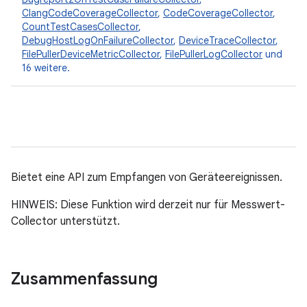
ClangCodeCoverageCollector
,
CodeCoverageCollector
,
CountTestCasesCollector
,
DebugHostLogOnFailureCollector
,
DeviceTraceCollector
,
FilePullerDeviceMetricCollector
,
FilePullerLogCollector
und
16 weitere.
Bietet eine API zum Empfangen von Geräteereignissen.
HINWEIS: Diese Funktion wird derzeit nur für Messwert-
Collector unterstützt.
Zusammenfassung