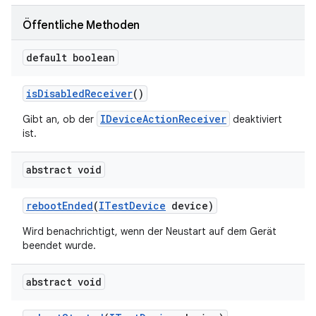
Öffentliche Methoden
default boolean
is
Disabled
Receiver
()
IDeviceActionReceiver
Gibt an, ob der
deaktiviert
ist.
abstract void
reboot
Ended
(
ITest
Device
device)
Wird benachrichtigt, wenn der Neustart auf dem Gerät
beendet wurde.
abstract void