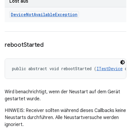
Löst aus
Device
Not
Available
Exception
reboot
Started
public abstract void rebootStarted (
ITestDevice
 de
Wird benachrichtigt, wenn der Neustart auf dem Gerät
gestartet wurde.
HINWEIS: Receiver sollten während dieses Callbacks keine
Neustarts durchführen. Alle Neustartversuche werden
ignoriert.