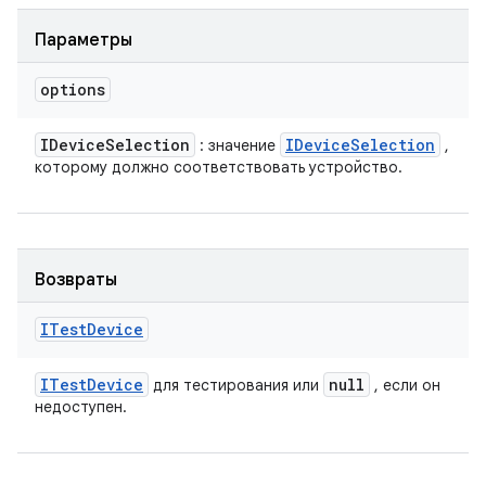
Параметры
options
IDevice
Selection
IDevice
Selection
: значение
,
которому должно соответствовать устройство.
Возвраты
ITest
Device
ITest
Device
null
для тестирования или
, если он
недоступен.