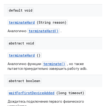
default void
terminate
Hard
(String reason)
terminateHard()
Аналогично
.
abstract void
terminate
Hard
()
terminate()
Аналогично функции
, но также
пытается принудительно завершить работу adb.
abstract boolean
wait
For
First
Device
Added
(long timeout)
Дождитесь подключения первого физического