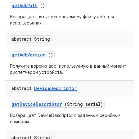
get
Adb
Path
()
Возвращает путь к исполняемому файлу adb для
использования.
abstract String
get
Adb
Version
()
Получите версию adb, используемую в данный момент
диспетчером устройств.
abstract
Device
Descriptor
get
Device
Descriptor
(String serial)
Возвращает DeviceDescriptor с заданным серийным
номером.
abstract String