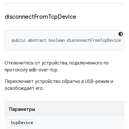
disconnect
From
Tcp
Device
public abstract boolean disconnectFromTcpDevice (
I
Отключитесь от устройства, подключенного по
протоколу adb-over-tcp.
Переключает устройство обратно в USB-режим и
освобождает его.
Параметры
tcp
Device