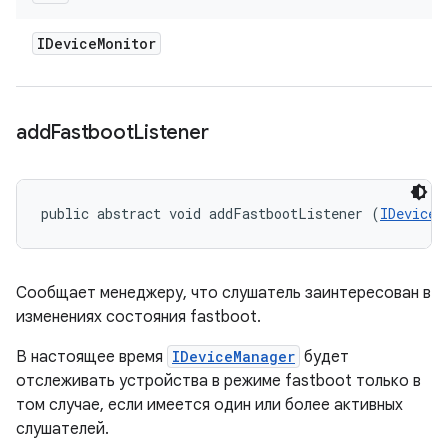
IDevice
Monitor
add
Fastboot
Listener
public abstract void addFastbootListener (
IDeviceM
Сообщает менеджеру, что слушатель заинтересован в
изменениях состояния fastboot.
В настоящее время
IDeviceManager
будет
отслеживать устройства в режиме fastboot только в
том случае, если имеется один или более активных
слушателей.