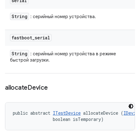
serial
String
: серийный номер устройства.
fastboot
_
serial
String
: серийный номер устройства в режиме
быстрой загрузки.
allocate
Device
public abstract 
ITestDevice
 allocateDevice (
IDevic
                boolean isTemporary)