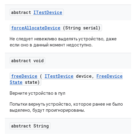
abstract
ITest
Device
force
Allocate
Device
(String serial)
Не следует невежливо выделять устройство, даже
если оно в данный момент недоступно.
abstract void
free
Device
(
ITest
Device
device
,
Free
Device
State
state)
Верните устройство в пул
Попытки вернуть устройство, которое ранее не было
выделено, будут проигнорированы.
abstract String