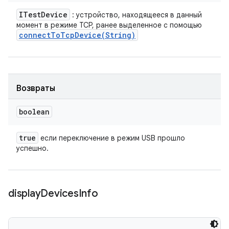
ITest
Device
: устройство, находящееся в данный
момент в режиме TCP, ранее выделенное с помощью
connectToTcpDevice(
String)
Возвраты
boolean
true
если переключение в режим USB прошло
успешно.
display
Devices
Info