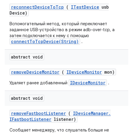
reconnect
Device
To
Tcp
(
ITest
Device
usb
Device)
Вспомогательный метод, который переключает
заданное USB-устройство в режим adb-over-tcp, а
затем подключается к нему с помощью
connectToTcpDevice(String)
.
abstract void
remove
Device
Monitor
(
IDevice
Monitor
mon)
IDeviceMonitor
Удаляет ранее добавленный
.
abstract void
remove
Fastboot
Listener
(
IDevice
Manager
.
IFastboot
Listener
listener)
Сообщает менеджеру, что слушатель больше не