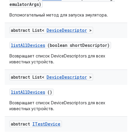
emulator
Args)
Вспомогательный метод для запуска эмулятора.
abstract List<
Device
Descriptor
>
list
All
Devices
(boolean short
Descriptor)
Возвращает список DeviceDescriptors для всех
известных устройств.
abstract List<
Device
Descriptor
>
list
All
Devices
()
Возвращает список DeviceDescriptors для всех
известных устройств.
abstract
ITest
Device