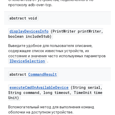
протоколу adb-over-tcp.
abstract void
display
Devices
Info
(Print
Writer print
Writer
,
boolean include
Stub)
Выведите удобное для пользователя описание,
содержащее список известных устройств, их
состояние и значения часто используемых параметров
IDeviceSelection
.
abstract
Command
Result
execute
Cmd
On
Available
Device
(String serial
,
String command
,
long timeout
,
Time
Unit time
Unit)
Вспомогательный метод для выполнения команд
оболочки на доступном устройстве.