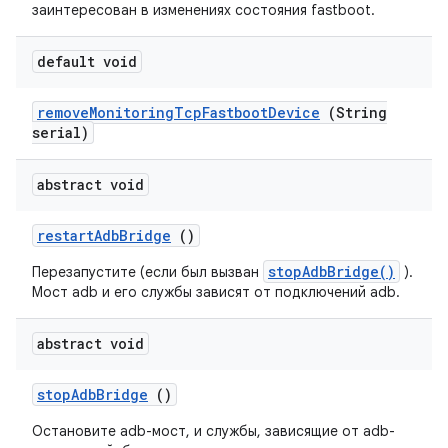
заинтересован в изменениях состояния fastboot.
default void
remove
Monitoring
Tcp
Fastboot
Device
(String
serial)
abstract void
restart
Adb
Bridge
()
stopAdbBridge()
Перезапустите (если был вызван
).
Мост adb и его службы зависят от подключений adb.
abstract void
stop
Adb
Bridge
()
Остановите adb-мост, и службы, зависящие от adb-