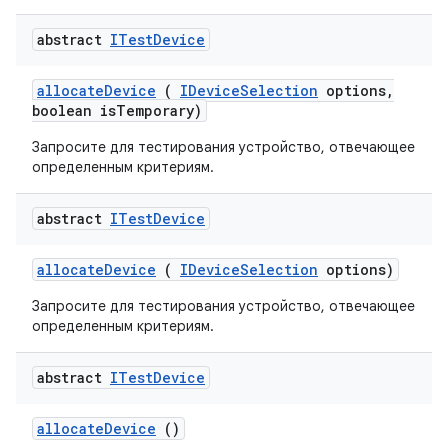
abstract
ITest
Device
allocate
Device
(
IDevice
Selection
options
,
boolean is
Temporary)
Запросите для тестирования устройство, отвечающее
определенным критериям.
abstract
ITest
Device
allocate
Device
(
IDevice
Selection
options)
Запросите для тестирования устройство, отвечающее
определенным критериям.
abstract
ITest
Device
allocate
Device
()