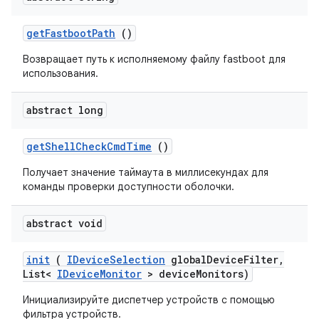
get
Fastboot
Path
()
Возвращает путь к исполняемому файлу fastboot для
использования.
abstract long
get
Shell
Check
Cmd
Time
()
Получает значение таймаута в миллисекундах для
команды проверки доступности оболочки.
abstract void
init
(
IDevice
Selection
global
Device
Filter
,
List<
IDevice
Monitor
> device
Monitors)
Инициализируйте диспетчер устройств с помощью
фильтра устройств.