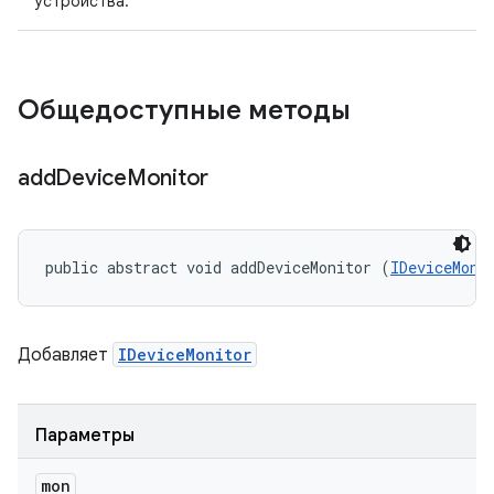
устройства.
Общедоступные методы
add
Device
Monitor
public abstract void addDeviceMonitor (
IDeviceMoni
Добавляет
IDeviceMonitor
Параметры
mon