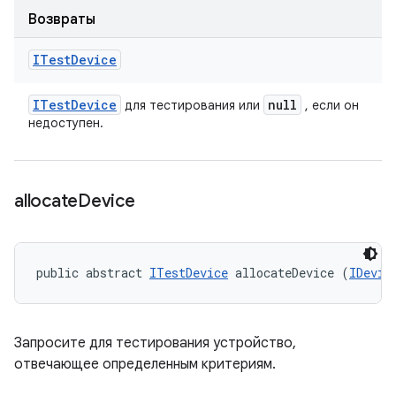
Возвраты
ITest
Device
ITest
Device
null
для тестирования или
, если он
недоступен.
allocate
Device
public abstract 
ITestDevice
 allocateDevice (
IDevic
Запросите для тестирования устройство,
отвечающее определенным критериям.