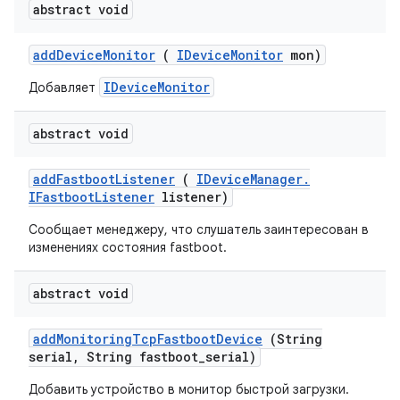
abstract void
add
Device
Monitor
(
IDevice
Monitor
mon)
IDeviceMonitor
Добавляет
abstract void
add
Fastboot
Listener
(
IDevice
Manager
.
IFastboot
Listener
listener)
Сообщает менеджеру, что слушатель заинтересован в
изменениях состояния fastboot.
abstract void
add
Monitoring
Tcp
Fastboot
Device
(String
serial
,
String fastboot
_
serial)
Добавить устройство в монитор быстрой загрузки.