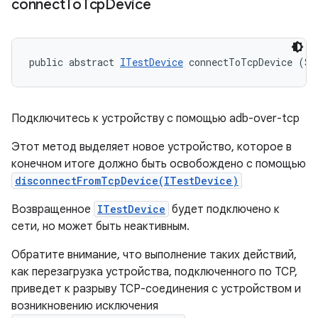
connect
To
Tcp
Device
public abstract 
ITestDevice
 connectToTcpDevice (St
Подключитесь к устройству с помощью adb-over-tcp
Этот метод выделяет новое устройство, которое в
конечном итоге должно быть освобождено с помощью
disconnectFromTcpDevice(ITestDevice)
Возвращенное
ITestDevice
будет подключено к
сети, но может быть неактивным.
Обратите внимание, что выполнение таких действий,
как перезагрузка устройства, подключенного по TCP,
приведет к разрыву TCP-соединения с устройством и
возникновению исключения