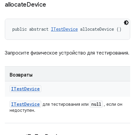
allocate
Device
public abstract 
ITestDevice
 allocateDevice ()
Запросите физическое устройство для тестирования.
Возвраты
ITest
Device
ITest
Device
null
для тестирования или
, если он
недоступен.