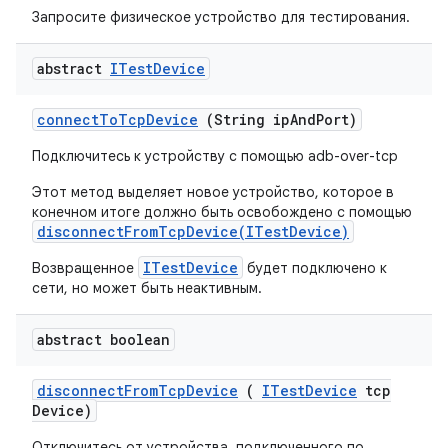
Запросите физическое устройство для тестирования.
abstract
ITest
Device
connect
To
Tcp
Device
(String ip
And
Port)
Подключитесь к устройству с помощью adb-over-tcp
Этот метод выделяет новое устройство, которое в
конечном итоге должно быть освобождено с помощью
disconnectFromTcpDevice(ITestDevice)
ITestDevice
Возвращенное
будет подключено к
сети, но может быть неактивным.
abstract boolean
disconnect
From
Tcp
Device
(
ITest
Device
tcp
Device)
Отключитесь от устройства, подключенного по