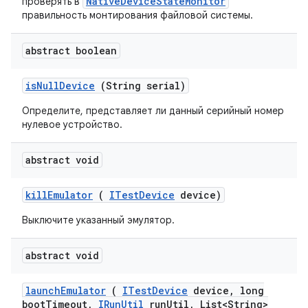
NativeDeviceStateMonitor
проверять в
правильность монтирования файловой системы.
abstract boolean
is
Null
Device
(String serial)
Определите, представляет ли данный серийный номер
нулевое устройство.
abstract void
kill
Emulator
(
ITest
Device
device)
Выключите указанный эмулятор.
abstract void
launch
Emulator
(
ITest
Device
device
,
long
boot
Timeout
,
IRun
Util
run
Util
,
List<String>