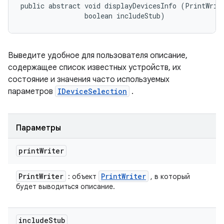
public abstract void displayDevicesInfo (PrintWrite
                boolean includeStub)
Выведите удобное для пользователя описание,
содержащее список известных устройств, их
состояние и значения часто используемых
параметров
IDeviceSelection
.
Параметры
print
Writer
Print
Writer
Print
Writer
: объект
, в который
будет выводиться описание.
include
Stub