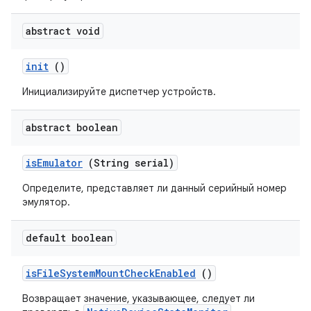
abstract void
init
()
Инициализируйте диспетчер устройств.
abstract boolean
is
Emulator
(String serial)
Определите, представляет ли данный серийный номер
эмулятор.
default boolean
is
File
System
Mount
Check
Enabled
()
Возвращает значение, указывающее, следует ли