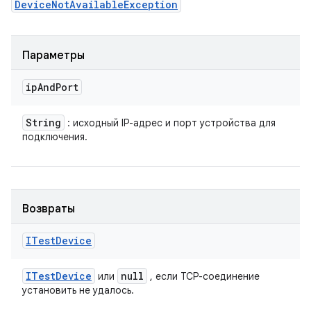
DeviceNotAvailableException
Параметры
ip
And
Port
String
: исходный IP-адрес и порт устройства для
подключения.
Возвраты
ITest
Device
ITest
Device
null
или
, если TCP-соединение
установить не удалось.