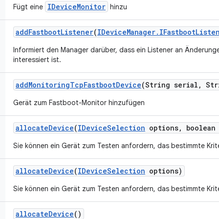
IDeviceMonitor
Fügt eine
hinzu
add
Fastboot
Listener
(
IDevice
Manager
.
IFastboot
Liste
Informiert den Manager darüber, dass ein Listener an Änderun
interessiert ist.
add
Monitoring
Tcp
Fastboot
Device
(String serial
,
Str
Gerät zum Fastboot-Monitor hinzufügen
allocate
Device
(
IDevice
Selection
options
,
boolean 
Sie können ein Gerät zum Testen anfordern, das bestimmte Kriter
allocate
Device
(
IDevice
Selection
options)
Sie können ein Gerät zum Testen anfordern, das bestimmte Kriter
allocate
Device
()