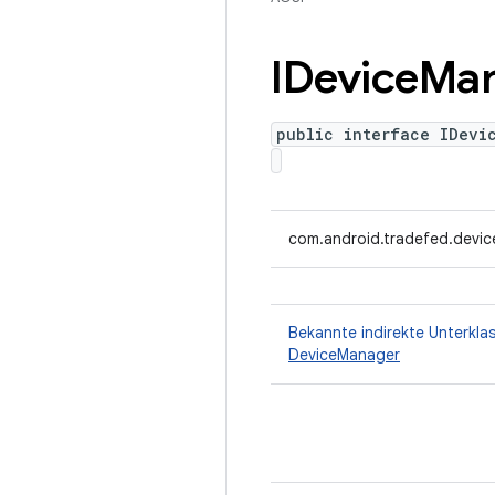
IDevice
Ma
public interface IDevi
com.android.tradefed.devic
Bekannte indirekte Unterkla
DeviceManager