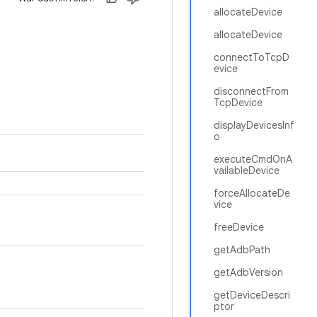
allocateDevice
allocateDevice
connectToTcpD
evice
disconnectFrom
TcpDevice
displayDevicesInf
o
executeCmdOnA
vailableDevice
forceAllocateDe
vice
freeDevice
getAdbPath
getAdbVersion
getDeviceDescri
ptor