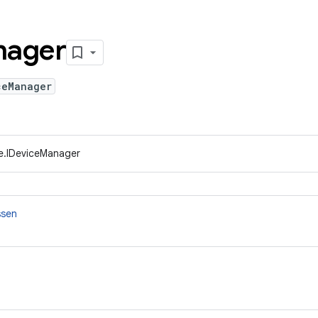
nager
ceManager
e.IDeviceManager
ssen