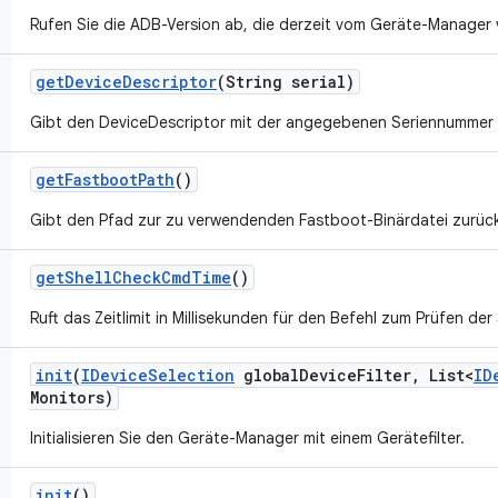
Rufen Sie die ADB-Version ab, die derzeit vom Geräte-Manager 
get
Device
Descriptor
(String serial)
Gibt den DeviceDescriptor mit der angegebenen Seriennummer 
get
Fastboot
Path
()
Gibt den Pfad zur zu verwendenden Fastboot-Binärdatei zurück
get
Shell
Check
Cmd
Time
()
Ruft das Zeitlimit in Millisekunden für den Befehl zum Prüfen der
init
(
IDevice
Selection
global
Device
Filter
,
List<
ID
Monitors)
Initialisieren Sie den Geräte-Manager mit einem Gerätefilter.
init
()