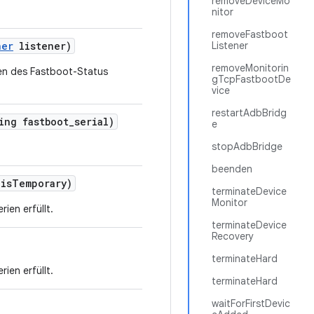
removeDeviceMo
nitor
removeFastboot
ner
listener)
Listener
removeMonitorin
gen des Fastboot-Status
gTcpFastbootDe
vice
restartAdbBridg
ing fastboot
_
serial)
e
stopAdbBridge
beenden
is
Temporary)
terminateDevice
Monitor
ien erfüllt.
terminateDevice
Recovery
terminateHard
ien erfüllt.
terminateHard
waitForFirstDevic