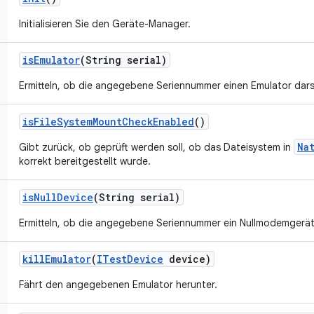
Initialisieren Sie den Geräte-Manager.
is
Emulator
(String serial)
Ermitteln, ob die angegebene Seriennummer einen Emulator darst
is
File
System
Mount
Check
Enabled
()
Na
Gibt zurück, ob geprüft werden soll, ob das Dateisystem in
korrekt bereitgestellt wurde.
is
Null
Device
(String serial)
Ermitteln, ob die angegebene Seriennummer ein Nullmodemgerät 
kill
Emulator
(
ITest
Device
device)
Fährt den angegebenen Emulator herunter.