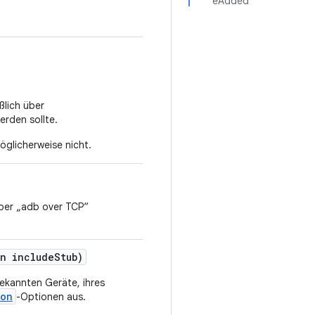
eAdded
ßlich über
rden sollte.
möglicherweise nicht.
ber „adb over TCP“
n include
Stub)
bekannten Geräte, ihres
ion
-Optionen aus.