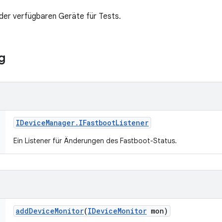
 der verfügbaren Geräte für Tests.
g
IDevice
Manager
.
IFastboot
Listener
Ein Listener für Änderungen des Fastboot-Status.
add
Device
Monitor
(
IDevice
Monitor
mon)