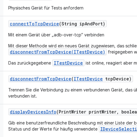
Physisches Gerät für Tests anfordern
connect
To
Tcp
Device
(String ip
And
Port)
Mit einem Gerät über „adb-over-tcp“ verbinden
Mit dieser Methode wird ein neues Gerät zugewiesen, das schlie
disconnectFromTcpDevice(ITestDevice)
freigegeben we
ITestDevice
Das zurückgegebene
ist online, reagiert aber 
disconnect
From
Tcp
Device
(
ITest
Device
tcp
Device)
Trennen Sie die Verbindung zu einem verbundenen Gerät, das ü
verbunden ist.
display
Devices
Info
(Print
Writer print
Writer
,
boolea
Gib eine benutzerfreundliche Beschreibung mit einer Liste der 
IDeviceSelect
Status und der Werte für häufig verwendete