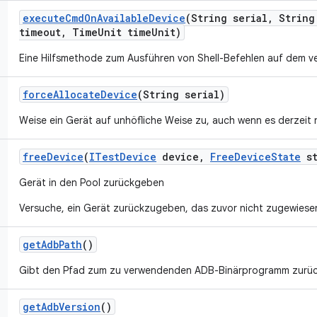
execute
Cmd
On
Available
Device
(String serial
,
String
timeout
,
Time
Unit time
Unit)
Eine Hilfsmethode zum Ausführen von Shell-Befehlen auf dem v
force
Allocate
Device
(String serial)
Weise ein Gerät auf unhöfliche Weise zu, auch wenn es derzeit n
free
Device
(
ITest
Device
device
,
Free
Device
State
st
Gerät in den Pool zurückgeben
Versuche, ein Gerät zurückzugeben, das zuvor nicht zugewiesen
get
Adb
Path
()
Gibt den Pfad zum zu verwendenden ADB-Binärprogramm zurüc
get
Adb
Version
()