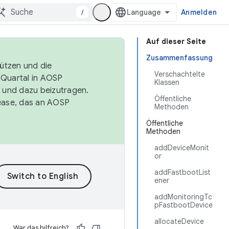
/
Anmelden
Auf dieser Seite
Zusammenfassung
tützen und die
Verschachtelte
. Quartal in AOSP
Klassen
 und dazu beizutragen.
Öffentliche
ease, das an AOSP
Methoden
Öffentliche
Methoden
addDeviceMonit
or
addFastbootList
ener
addMonitoringTc
pFastbootDevice
allocateDevice
War das hilfreich?