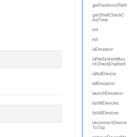
getFastbootPath
getShellCheckC
mdTime
init
init
isEmulator
isFileSystemMou
ntCheckEnabled
isNullDevice
killEmulator
launchEmulator
listAllDevices
listAllDevices
reconnectDevice
ToTcp