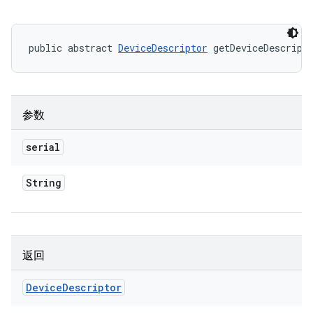
public abstract 
DeviceDescriptor
 getDeviceDescript
参数
serial
String
返回
Device
Descriptor