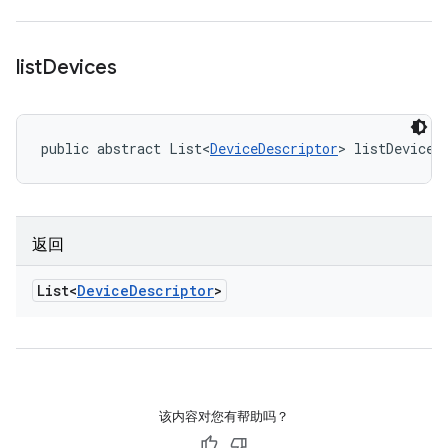
list
Devices
public abstract List<
DeviceDescriptor
> listDevices
返回
List<
Device
Descriptor
>
该内容对您有帮助吗？