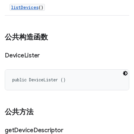
list
Devices
()
公共构造函数
Device
Lister
public DeviceLister ()
公共方法
get
Device
Descriptor