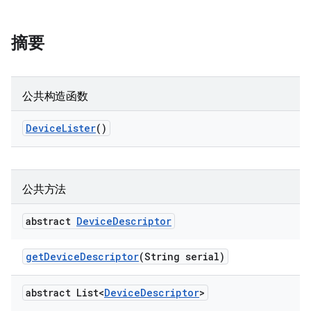
摘要
公共构造函数
Device
Lister
()
公共方法
abstract
Device
Descriptor
get
Device
Descriptor
(String serial)
abstract List<
Device
Descriptor
>