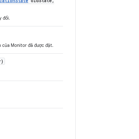
cation
State
old
State
,
y đổi.
 của Monitor đã được đặt.
r)