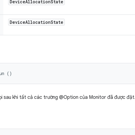
Device
Allocation
State
Device
Allocation
State
un ()
i sau khi tất cả các trường @Option của Monitor đã được đặt