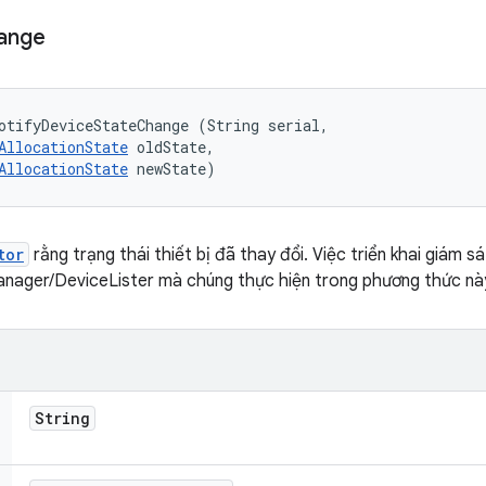
ange
otifyDeviceStateChange (String serial, 

AllocationState
 oldState, 

AllocationState
 newState)
tor
rằng trạng thái thiết bị đã thay đổi. Việc triển khai giám sát
anager/DeviceLister mà chúng thực hiện trong phương thức nà
String