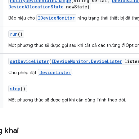
notify
Device
State
Change
(String serial
,
Device
Allo
Device
Allocation
State
new
State)
IDeviceMonitor
Báo hiệu cho
rằng trạng thái thiết bị đã tha
run
()
Một phương thức sẽ được gọi sau khi tất cả các trường @Option
set
Device
Lister
(
IDevice
Monitor
.
Device
Lister
liste
DeviceLister
Cho phép đặt
.
stop
()
Một phương thức sẽ được gọi khi cần dừng Trình theo dõi.
 khai