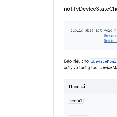
notify
Device
State
Ch
public abstract void n
Device
Device
Báo hiệu cho
IDeviceMoni
xử lý và tương tác IDeviceM
Tham số
serial