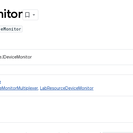
itor
ceMonitor
e.IDeviceMonitor
t
eMonitorMultiplexer
,
LabResourceDeviceMonitor