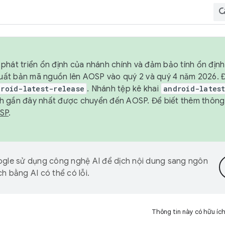
phát triển ổn định của nhánh chính và đảm bảo tính ổn địn
ẽ xuất bản mã nguồn lên AOSP vào quý 2 và quý 4 năm 2026.
droid-latest-release
. Nhánh tệp kê khai
android-lates
h gần đây nhất được chuyển đến AOSP. Để biết thêm thông t
OSP
.
gle sử dụng công nghệ AI để dịch nội dung sang ngôn
h bằng AI có thể có lỗi.
Thông tin này có hữu íc