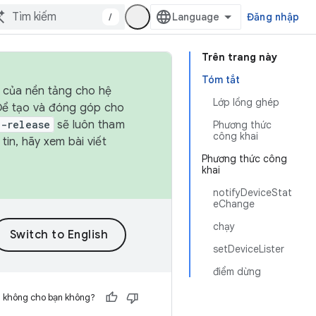
/
Đăng nhập
Trên trang này
Tóm tắt
h của nền tảng cho hệ
Lớp lồng ghép
 Để tạo và đóng góp cho
t-release
sẽ luôn tham
Phương thức
công khai
in, hãy xem bài viết
Phương thức công
khai
notifyDeviceStat
eChange
chạy
setDeviceLister
điểm dừng
h không cho bạn không?