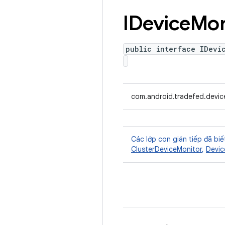
IDevice
Mon
public interface IDevi
com.android.tradefed.devic
Các lớp con gián tiếp đã biế
ClusterDeviceMonitor
,
Devic