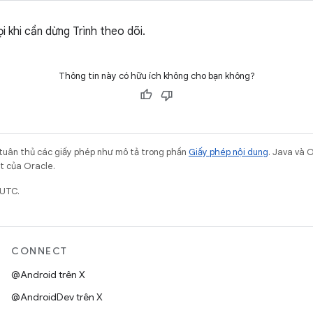
 khi cần dừng Trình theo dõi.
Thông tin này có hữu ích không cho bạn không?
 tuân thủ các giấy phép như mô tả trong phần
Giấy phép nội dung
. Java và 
ết của Oracle.
 UTC.
CONNECT
@Android trên X
@AndroidDev trên X