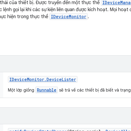
 thái của thiết bị. Được truyền đến một thực thể
IDeviceMana
c lệnh gọi lại khi các sự kiện liên quan được kích hoạt. Mọi hoạ
hực hiện trong thực thể
IDeviceMonitor
.
IDevice
Monitor
.
Device
Lister
Runnable
Một lớp giống
sẽ trả về các thiết bị đã biết và trạng