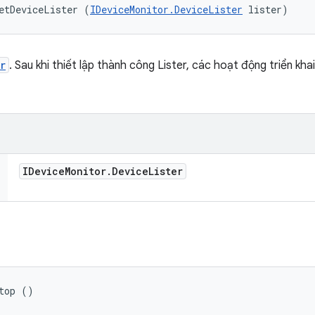
etDeviceLister (
IDeviceMonitor.DeviceLister
 lister)
r
. Sau khi thiết lập thành công Lister, các hoạt động triển kha
IDevice
Monitor
.
Device
Lister
top ()