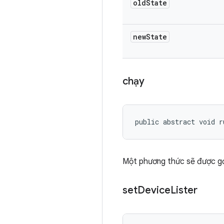
old
State
new
State
chạy
public abstract void r
Một phương thức sẽ được gọ
set
Device
Lister