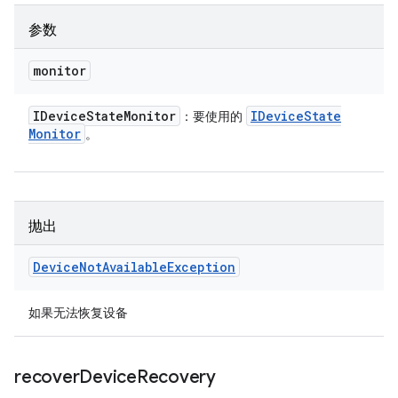
参数
monitor
IDevice
State
Monitor
IDevice
State
：要使用的
Monitor
。
抛出
Device
Not
Available
Exception
如果无法恢复设备
recover
Device
Recovery