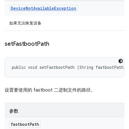
Device
Not
Available
Exception
如果无法恢复设备
set
Fastboot
Path
public void setFastbootPath (String fastbootPath)
设置要使用的 fastboot 二进制文件的路径。
参数
fastboot
Path