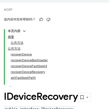
AOSP
该内容对您有帮助吗？
本页内容
摘要
公共方法
公共方法
recoverDevice
recoverDeviceBootloader
recoverDeviceFastbootd
recoverDeviceRecovery
setFastbootPath
IDevice
Recovery
public interface IDeviceRecovery