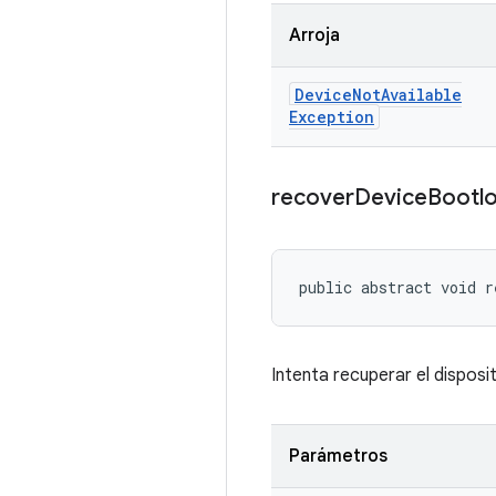
Arroja
Device
Not
Available
Exception
recover
Device
Bootl
public abstract void r
Intenta recuperar el dispos
Parámetros