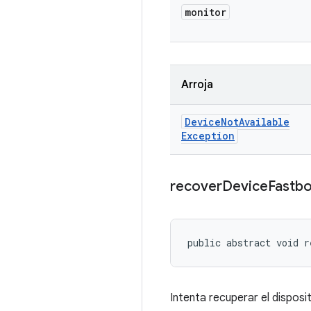
monitor
Arroja
Device
Not
Available
Exception
recover
Device
Fastb
public abstract void r
Intenta recuperar el dispos