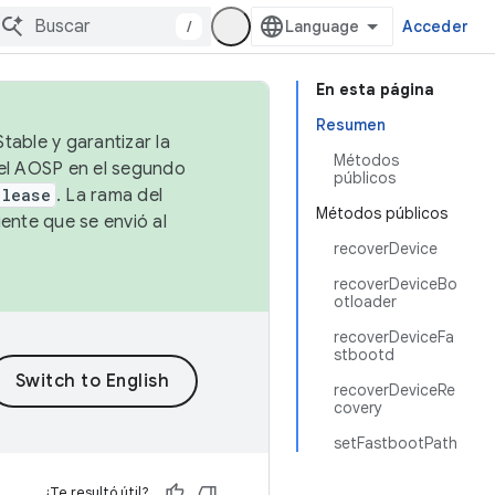
/
Acceder
En esta página
Resumen
table y garantizar la
Métodos
 el AOSP en el segundo
públicos
elease
. La rama del
Métodos públicos
ente que se envió al
recoverDevice
recoverDeviceBo
otloader
recoverDeviceFa
stbootd
recoverDeviceRe
covery
setFastbootPath
¿Te resultó útil?