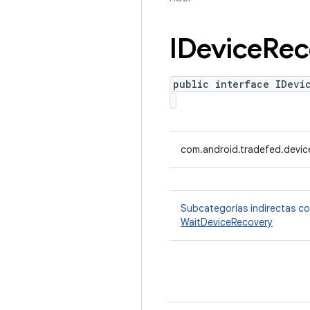
IDevice
Rec
public interface IDevi
com.android.tradefed.devic
Subcategorías indirectas c
WaitDeviceRecovery