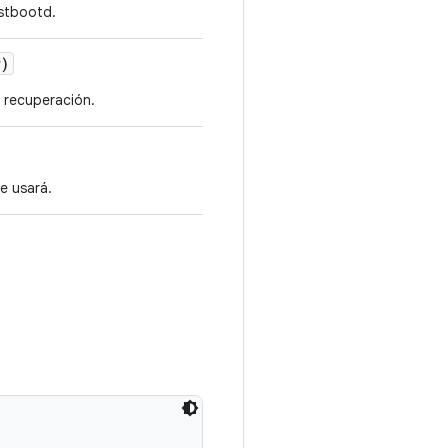
astbootd.
)
 recuperación.
e usará.