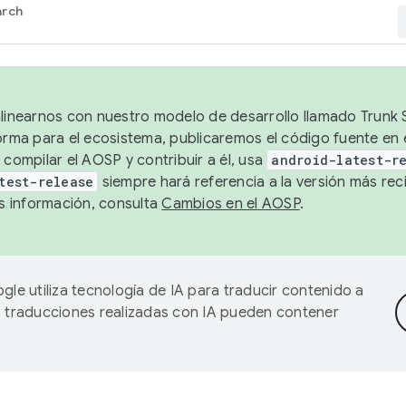
arch
alinearnos con nuestro modelo de desarrollo llamado Trunk S
forma para el ecosistema, publicaremos el código fuente en
 compilar el AOSP y contribuir a él, usa
android-latest-r
test-release
siempre hará referencia a la versión más reci
 información, consulta
Cambios en el AOSP
.
gle utiliza tecnología de IA para traducir contenido a
as traducciones realizadas con IA pueden contener