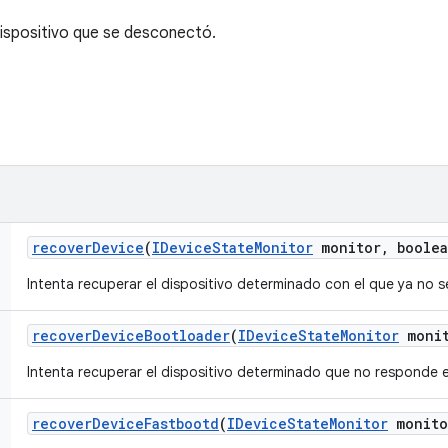
dispositivo que se desconectó.
recover
Device
(
IDevice
State
Monitor
monitor
,
boolea
Intenta recuperar el dispositivo determinado con el que ya no 
recover
Device
Bootloader
(
IDevice
State
Monitor
monit
Intenta recuperar el dispositivo determinado que no responde 
recover
Device
Fastbootd
(
IDevice
State
Monitor
monito