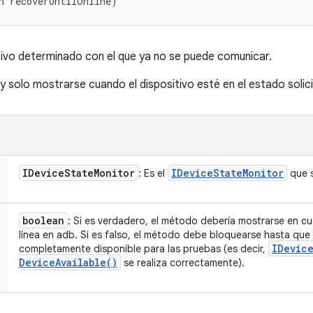
n recoverUntilOnline)
itivo determinado con el que ya no se puede comunicar.
 solo mostrarse cuando el dispositivo esté en el estado solic
IDevice
State
Monitor
IDevice
State
Monitor
: Es el
que s
boolean
: Si es verdadero, el método debería mostrarse en cu
línea en adb. Si es falso, el método debe bloquearse hasta que 
IDevic
completamente disponible para las pruebas (es decir,
Device
Available(
)
se realiza correctamente).