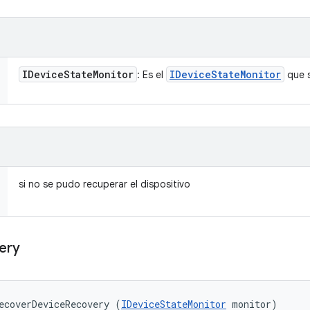
IDevice
State
Monitor
IDevice
State
Monitor
: Es el
que s
si no se pudo recuperar el dispositivo
ery
ecoverDeviceRecovery (
IDeviceStateMonitor
 monitor)