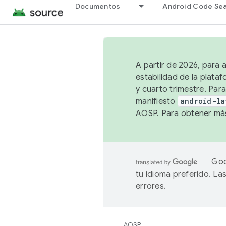
Documentos
Android Code Se
A partir de 2026, para 
estabilidad de la plata
y cuarto trimestre. Para
manifiesto
android-la
AOSP. Para obtener más
Goo
tu idioma preferido. L
errores.
AOSP