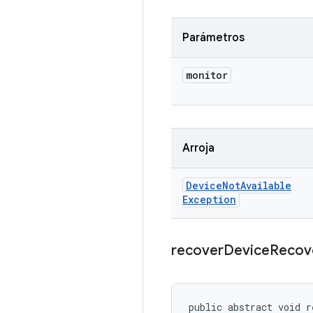
Parámetros
monitor
Arroja
Device
Not
Available
Exception
recover
Device
Recov
public abstract void r