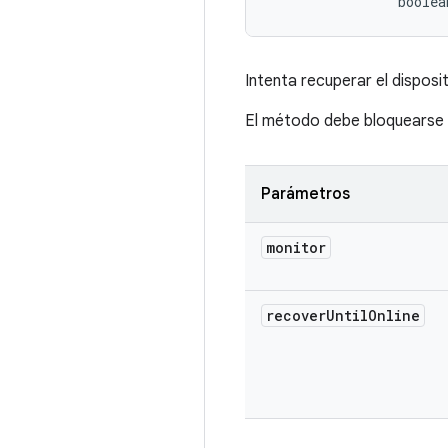
                boolea
Intenta recuperar el dispos
El método debe bloquearse y
Parámetros
monitor
recover
Until
Online