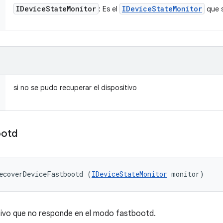
IDevice
State
Monitor
IDevice
State
Monitor
: Es el
que s
si no se pudo recuperar el dispositivo
ootd
ecoverDeviceFastbootd (
IDeviceStateMonitor
 monitor)
itivo que no responde en el modo fastbootd.