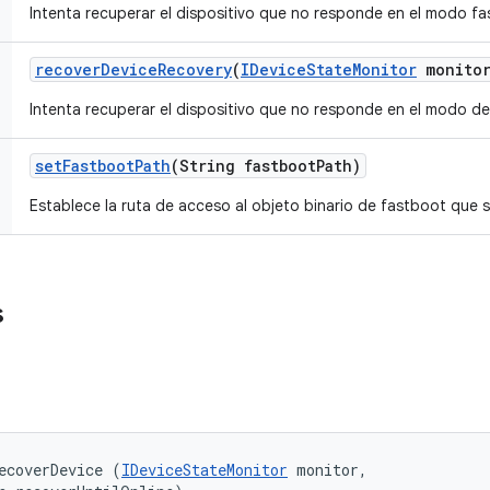
Intenta recuperar el dispositivo que no responde en el modo f
recover
Device
Recovery
(
IDevice
State
Monitor
monitor
Intenta recuperar el dispositivo que no responde en el modo de
set
Fastboot
Path
(String fastboot
Path)
Establece la ruta de acceso al objeto binario de fastboot que s
s
ecoverDevice (
IDeviceStateMonitor
 monitor, 
