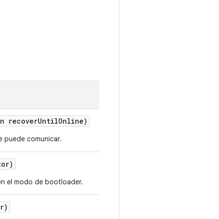
n recover
Until
Online)
se puede comunicar.
or)
en el modo de bootloader.
r)