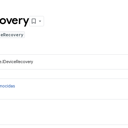
overy
ceRecovery
e.IDeviceRecovery
onocidas