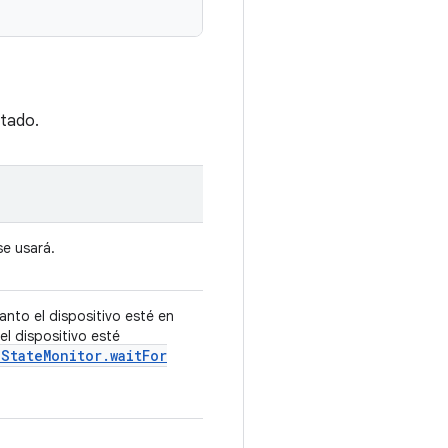
itado.
e usará.
anto el dispositivo esté en
el dispositivo esté
e
State
Monitor
.
wait
For