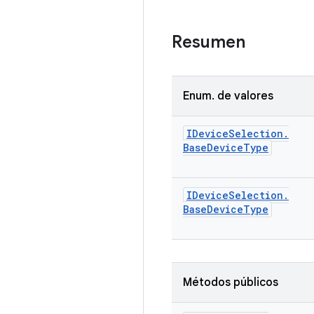
Resumen
Enum
.
de valores
IDevice
Selection
.
Base
Device
Type
IDevice
Selection
.
Base
Device
Type
Métodos públicos