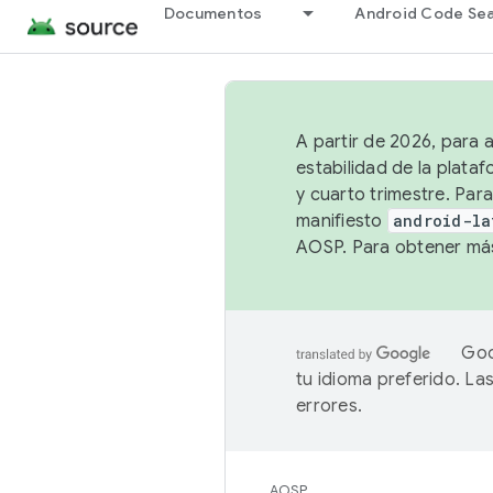
Documentos
Android Code Se
A partir de 2026, para 
estabilidad de la plata
y cuarto trimestre. Para
manifiesto
android-la
AOSP. Para obtener más
Goo
tu idioma preferido. L
errores.
AOSP