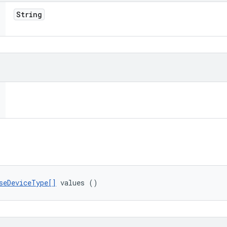
String
seDeviceType[]
 values ()