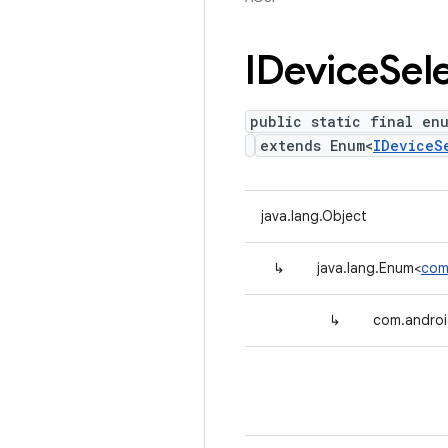
IDevice
Sel
public static final en
extends Enum<
IDeviceS
java.lang.Object
↳
java.lang.Enum<
com
↳
com.androi