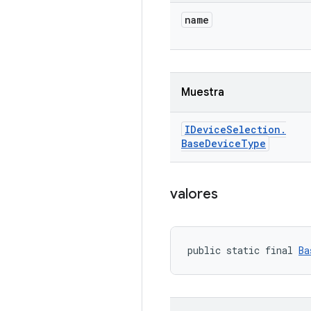
name
Muestra
IDevice
Selection
.
Base
Device
Type
valores
public static final 
Ba