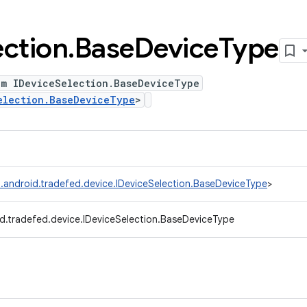
ection
.
Base
Device
Type
um IDeviceSelection.BaseDeviceType
election.BaseDeviceType
>
.android.tradefed.device.IDeviceSelection.BaseDeviceType
>
d.tradefed.device.IDeviceSelection.BaseDeviceType