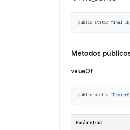
public static final 
ID
Métodos público
value
Of
public static 
IDeviceS
Parámetros