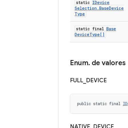
static
IDevice
Selection
.
Base
Device
Type
static final
Base
Device
Type[]
Enum
.
de valores
FULL
_
DEVICE
public static final 
ID
NATIVE
_
DEVICE