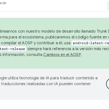
arch
alinearnos con nuestro modelo de desarrollo llamado Trunk S
forma para el ecosistema, publicaremos el código fuente en
 compilar el AOSP y contribuir a él, usa
android-latest-r
test-release
siempre hará referencia a la versión más reci
 información, consulta
Cambios en el AOSP
.
gle utiliza tecnología de IA para traducir contenido a
as traducciones realizadas con IA pueden contener