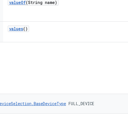
value
Of
(String name)
values
()
eviceSelection.BaseDeviceType
 FULL_DEVICE