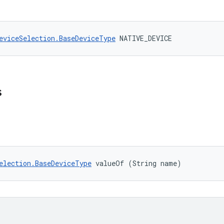
eviceSelection.BaseDeviceType
 NATIVE_DEVICE
s
election.BaseDeviceType
 valueOf (String name)