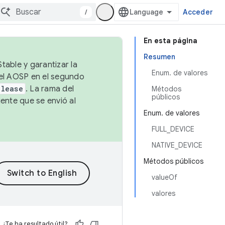
/
Acceder
En esta página
Resumen
table y garantizar la
Enum. de valores
 el AOSP en el segundo
elease
. La rama del
Métodos
públicos
ente que se envió al
Enum. de valores
FULL_DEVICE
NATIVE_DEVICE
Métodos públicos
valueOf
valores
¿Te ha resultado útil?