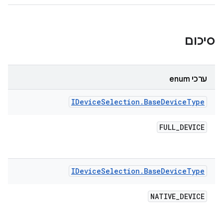
סיכום
ערכי enum
IDevice
Selection
.
Base
Device
Type
FULL
_
DEVICE
IDevice
Selection
.
Base
Device
Type
NATIVE
_
DEVICE