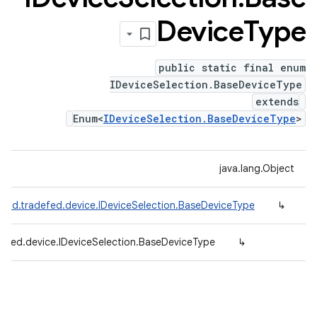
Device
Type
public static final enum
IDeviceSelection.BaseDeviceType
extends
Enum<
IDeviceSelection.BaseDeviceType
>
java.lang.Object
oid.tradefed.device.IDeviceSelection.BaseDeviceType
↳
defed.device.IDeviceSelection.BaseDeviceType
↳