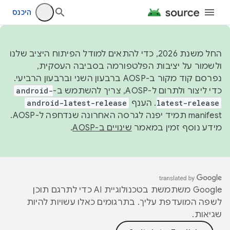
היכנס
החל משנת 2026, כדי להתאים למודל הפיתוח היציב שלנו
ולשמור על יציבות הפלטפורמה בסביבה העסקית,
נפרסם קוד מקור ב-AOSP ברבעון השני וברבעון הרביעי.
כדי ליצור ולתרום ל-AOSP, צריך להשתמש ב-
android-
latest-release
. הענף
android-latest-release
manifest תמיד יפנה לגרסה האחרונה שנדחפה ל-AOSP.
מידע נוסף זמין במאמר
שינויים ב-AOSP
.
‫Google משתמשת בטכנולוגיית AI כדי לתרגם תוכן
לשפה המועדפת עליך. בתרגומים כאלו עשויות להיות
שגיאות.