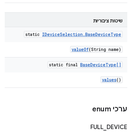
שיטות ציבוריות
static
IDevice
Selection
.
Base
Device
Type
value
Of
(String name)
static final
Base
Device
Type[]
values
()
ערכי enum
FULL
_
DEVICE