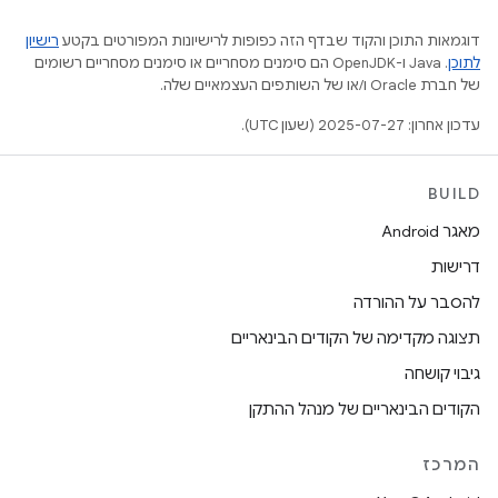
דוגמאות התוכן והקוד שבדף הזה כפופות לרישיונות המפורטים בקטע
רישיון
לתוכן
.‏ Java ו-OpenJDK הם סימנים מסחריים או סימנים מסחריים רשומים
של חברת Oracle ו/או של השותפים העצמאיים שלה.
עדכון אחרון: 2025-07-27 (שעון UTC).
BUILD
מאגר Android
דרישות
להסבר על ההורדה
תצוגה מקדימה של הקודים הבינאריים
גיבוי קושחה
הקודים הבינאריים של מנהל ההתקן
המרכז