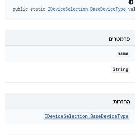
public static 
IDeviceSelection.BaseDeviceType
 valu
פרמטרים
name
String
החזרות
IDevice
Selection
.
Base
Device
Type