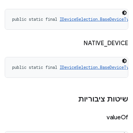
public static final 
IDeviceSelection.BaseDeviceTyp
NATIVE
_
DEVICE
public static final 
IDeviceSelection.BaseDeviceTyp
שיטות ציבוריות
value
Of