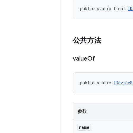
public static final 
ID
公共方法
value
Of
public static 
IDeviceS
参数
name