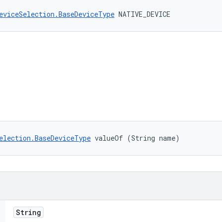
eviceSelection.BaseDeviceType
 NATIVE_DEVICE
election.BaseDeviceType
 valueOf (String name)
String