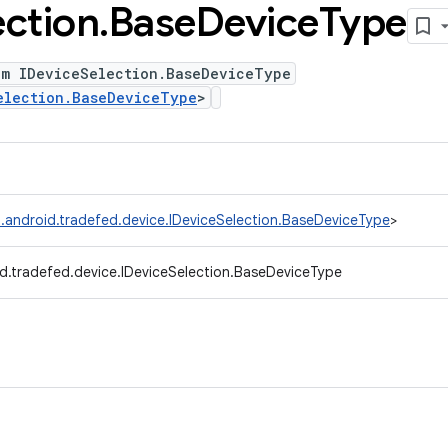
ection
.
Base
Device
Type
um IDeviceSelection.BaseDeviceType
election.BaseDeviceType
>
.android.tradefed.device.IDeviceSelection.BaseDeviceType
>
d.tradefed.device.IDeviceSelection.BaseDeviceType