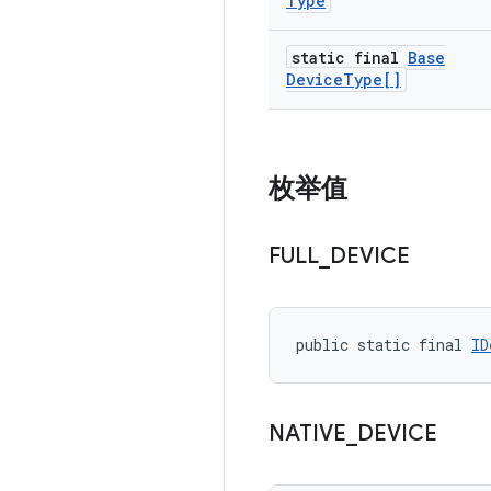
Type
static final
Base
Device
Type[]
枚举值
FULL
_
DEVICE
public static final 
ID
NATIVE
_
DEVICE