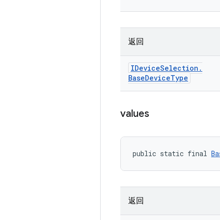
返回
IDevice
Selection
.
Base
Device
Type
values
public static final 
Ba
返回