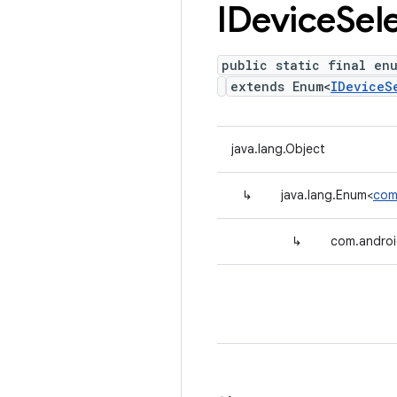
IDevice
Sel
public static final en
extends Enum<
IDeviceS
java.lang.Object
↳
java.lang.Enum<
com
↳
com.androi