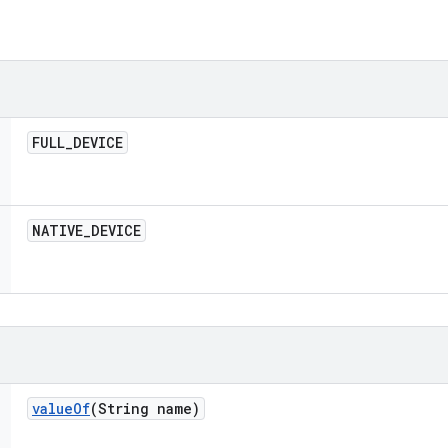
FULL
_
DEVICE
NATIVE
_
DEVICE
value
Of
(String name)