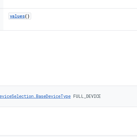
values
()
eviceSelection.BaseDeviceType
 FULL_DEVICE