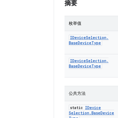
摘要
枚举值
IDevice
Selection
.
Base
Device
Type
IDevice
Selection
.
Base
Device
Type
公共方法
static
IDevice
Selection
.
Base
Device