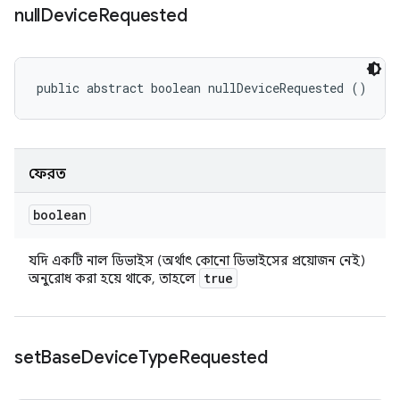
null
Device
Requested
public abstract boolean nullDeviceRequested ()
ফেরত
boolean
যদি একটি নাল ডিভাইস (অর্থাৎ কোনো ডিভাইসের প্রয়োজন নেই)
true
অনুরোধ করা হয়ে থাকে, তাহলে
set
Base
Device
Type
Requested