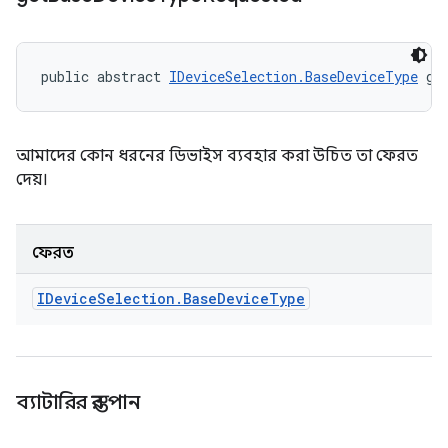
public abstract 
IDeviceSelection.BaseDeviceType
 ge
আমাদের কোন ধরনের ডিভাইস ব্যবহার করা উচিত তা ফেরত
দেয়।
ফেরত
IDevice
Selection
.
Base
Device
Type
ব্যাটারির স্তর পান