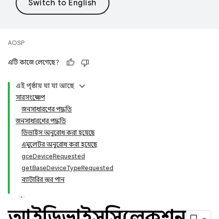
AOSP
এটি কাজে লেগেছে?
এই পৃষ্ঠায় যা যা আছে
সারসংক্ষেপ
জনসাধারণের পদ্ধতি
জনসাধারণের পদ্ধতি
ডিভাইস অনুরোধ করা হয়েছে
এমুলেটর অনুরোধ করা হয়েছে
gceDeviceRequested
getBaseDeviceTypeRequested
ব্যাটারির স্তর পান
আইডিভাইসসিলেকশন