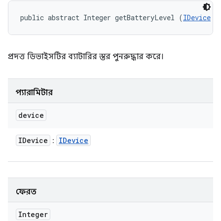
public abstract Integer getBatteryLevel (
IDevice
 d
প্রদত্ত ডিভাইসটির ব্যাটারির স্তর পুনরুদ্ধার করে।
প্যারামিটার
device
IDevice
IDevice
:
ফেরত
Integer