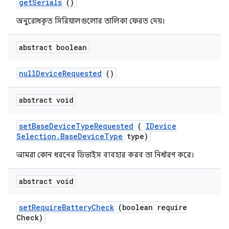
get
Serials
()
অনুরোধকৃত সিরিয়ালগুলোর তালিকা ফেরত দেয়।
abstract boolean
null
Device
Requested
()
abstract void
set
Base
Device
Type
Requested
(
IDevice
Selection
.
Base
Device
Type
type)
আমরা কোন ধরনের ডিভাইস ব্যবহার করব তা নির্ধারণ করে।
abstract void
set
Require
Battery
Check
(boolean require
Check)