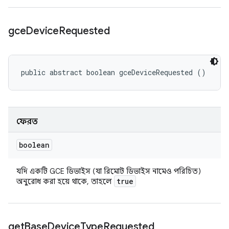
gce
Device
Requested
public abstract boolean gceDeviceRequested ()
ফেরত
boolean
যদি একটি GCE ডিভাইস (যা রিমোট ডিভাইস নামেও পরিচিত)
true
অনুরোধ করা হয়ে থাকে, তাহলে
get
Base
Device
Type
Requested