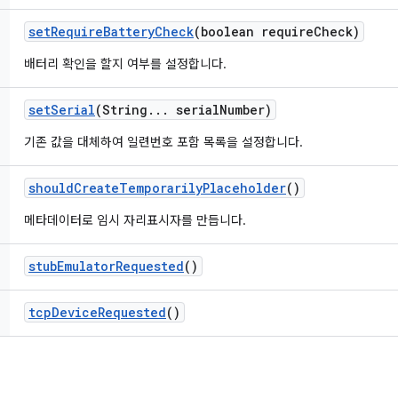
set
Require
Battery
Check
(boolean require
Check)
배터리 확인을 할지 여부를 설정합니다.
set
Serial
(String
.
.
.
serial
Number)
기존 값을 대체하여 일련번호 포함 목록을 설정합니다.
should
Create
Temporarily
Placeholder
()
메타데이터로 임시 자리표시자를 만듭니다.
stub
Emulator
Requested
()
tcp
Device
Requested
()