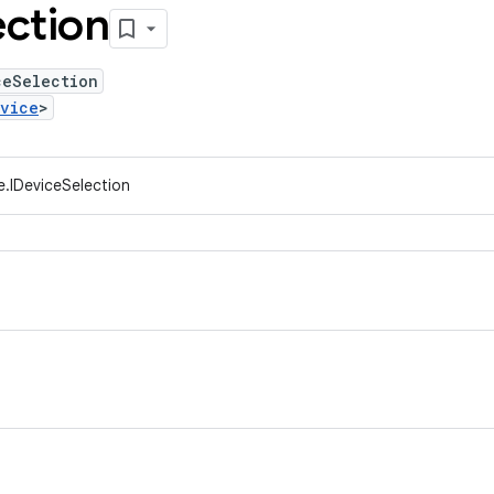
ection
ceSelection
evice
>
e.IDeviceSelection