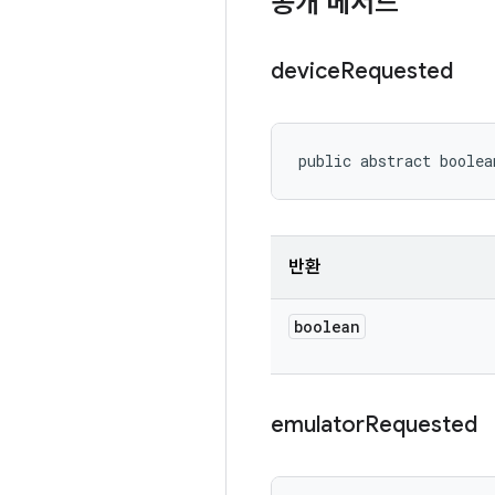
공개 메서드
device
Requested
public abstract boolea
반환
boolean
emulator
Requested