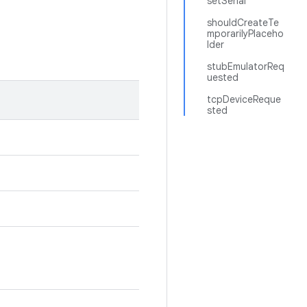
setSerial
shouldCreateTe
mporarilyPlaceho
lder
stubEmulatorReq
uested
tcpDeviceReque
sted