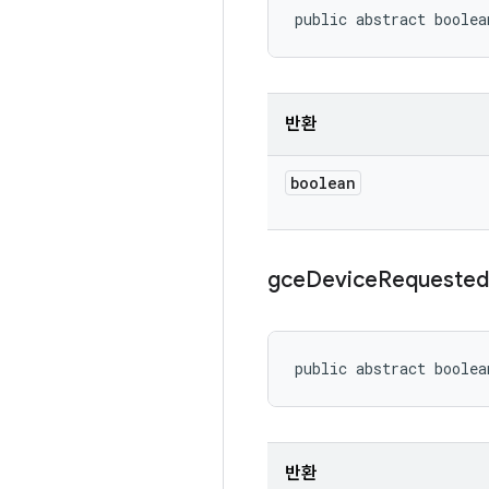
public abstract boolea
반환
boolean
gce
Device
Requested
public abstract boolea
반환