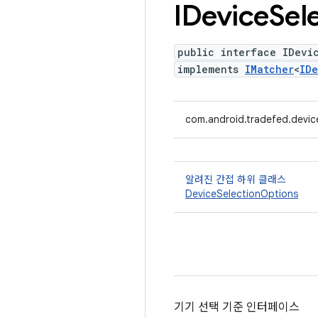
IDevice
Sel
public interface IDevi
implements
IMatcher
<
ID
com.android.tradefed.devic
알려진 간접 하위 클래스
DeviceSelectionOptions
기기 선택 기준 인터페이스