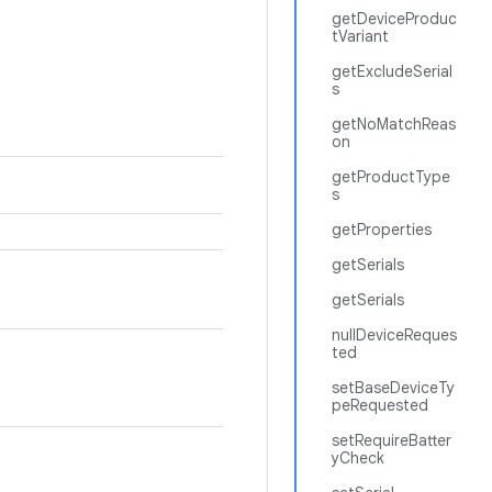
getDeviceProduc
tVariant
getExcludeSerial
s
getNoMatchReas
on
getProductType
s
getProperties
getSerials
getSerials
nullDeviceReques
ted
setBaseDeviceTy
peRequested
setRequireBatter
yCheck