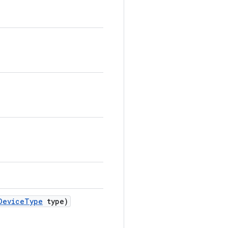
Device
Type
type)