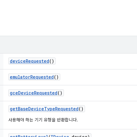
device
Requested
()
emulator
Requested
()
gce
Device
Requested
()
get
Base
Device
Type
Requested
()
사용해야 하는 기기 유형을 반환합니다.
get
Battery
Level
(
IDevice
device)