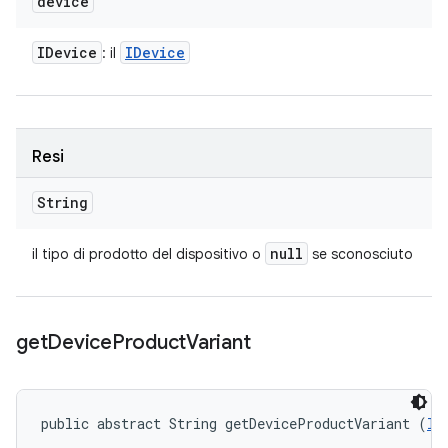
device
IDevice
IDevice
: il
Resi
String
null
il tipo di prodotto del dispositivo o
se sconosciuto
get
Device
Product
Variant
public abstract String getDeviceProductVariant (
ID