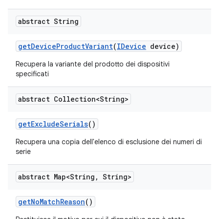
abstract String
get
Device
Product
Variant
(
IDevice
device)
Recupera la variante del prodotto dei dispositivi
specificati
abstract Collection<String>
get
Exclude
Serials
()
Recupera una copia dell'elenco di esclusione dei numeri di
serie
abstract Map<String
,
String>
get
No
Match
Reason
()