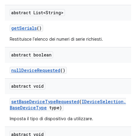
abstract List<String>
get
Serials
()
Restituisce l'elenco dei numeri di serie richiesti.
abstract boolean
null
Device
Requested
()
abstract void
set
Base
Device
Type
Requested
(
IDevice
Selection
.
Base
Device
Type
type)
Imposta il tipo di dispositivo da utilizzare.
abstract void