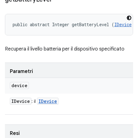
public abstract Integer getBatteryLevel (
IDevice
 d
Recupera il livello batteria per il dispositivo specificato
Parametri
device
IDevice
IDevice
: il
Resi