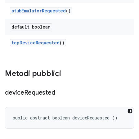
stub
Emulator
Requested
()
default boolean
tcp
Device
Requested
()
Metodi pubblici
device
Requested
public abstract boolean deviceRequested ()