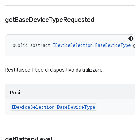
get
Base
Device
Type
Requested
public abstract 
IDeviceSelection.BaseDeviceType
 ge
Restituisce il tipo di dispositivo da utilizzare.
Resi
IDevice
Selection
.
Base
Device
Type
get
Battery
Level