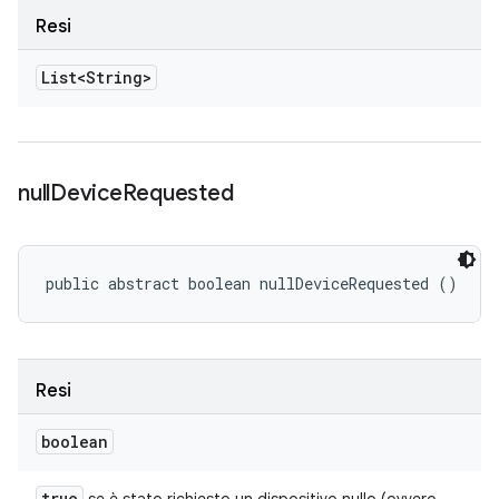
Resi
List<String>
null
Device
Requested
public abstract boolean nullDeviceRequested ()
Resi
boolean
true