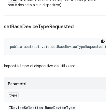
se è stato richiesto un dispositivo nullo (ovvero
non è richiesto alcun dispositivo)
set
Base
Device
Type
Requested
public abstract void setBaseDeviceTypeRequested (
I
Imposta il tipo di dispositivo da utilizzare.
Parametri
type
IDevice
Selection
.
Base
Device
Type