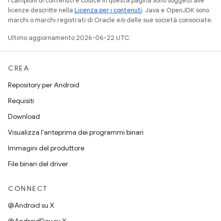
I campioni di contenuti e codice in questa pagina sono soggetti alle
licenze descritte nella
Licenza per i contenuti
. Java e OpenJDK sono
marchi o marchi registrati di Oracle e/o delle sue società consociate.
Ultimo aggiornamento 2026-06-22 UTC.
CREA
Repository per Android
Requisiti
Download
Visualizza l'anteprima dei programmi binari
Immagini del produttore
File binari del driver
CONNECT
@Android su X