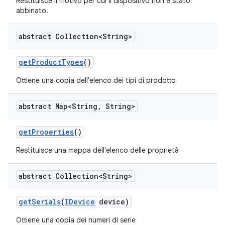
Restituisce il motivo per cui il dispositivo non è stato
abbinato.
abstract Collection<String>
get
Product
Types
()
Ottiene una copia dell'elenco dei tipi di prodotto
abstract Map<String
,
String>
get
Properties
()
Restituisce una mappa dell'elenco delle proprietà
abstract Collection<String>
get
Serials
(
IDevice
device)
Ottiene una copia dei numeri di serie