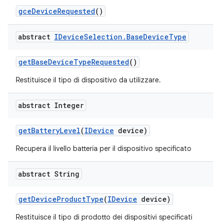
gce
Device
Requested
()
abstract
IDevice
Selection
.
Base
Device
Type
get
Base
Device
Type
Requested
()
Restituisce il tipo di dispositivo da utilizzare.
abstract Integer
get
Battery
Level
(
IDevice
device)
Recupera il livello batteria per il dispositivo specificato
abstract String
get
Device
Product
Type
(
IDevice
device)
Restituisce il tipo di prodotto dei dispositivi specificati