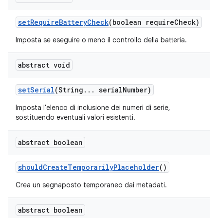
set
Require
Battery
Check
(boolean require
Check)
Imposta se eseguire o meno il controllo della batteria.
abstract void
set
Serial
(String
.
.
.
serial
Number)
Imposta l'elenco di inclusione dei numeri di serie,
sostituendo eventuali valori esistenti.
abstract boolean
should
Create
Temporarily
Placeholder
()
Crea un segnaposto temporaneo dai metadati.
abstract boolean