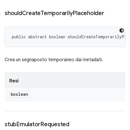
should
Create
Temporarily
Placeholder
public abstract boolean shouldCreateTemporarilyPla
Crea un segnaposto temporaneo dai metadati.
Resi
boolean
stub
Emulator
Requested