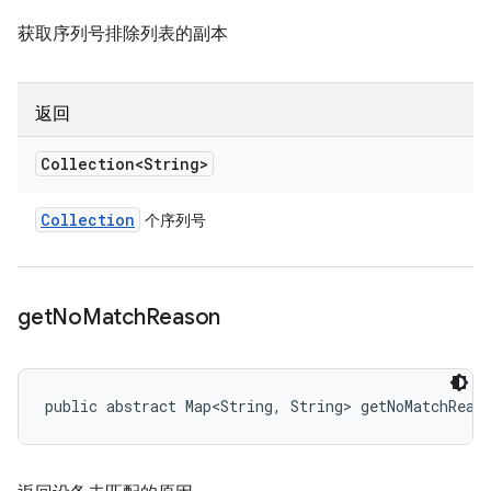
获取序列号排除列表的副本
返回
Collection<String>
Collection
个序列号
get
No
Match
Reason
public abstract Map<String, String> getNoMatchReas