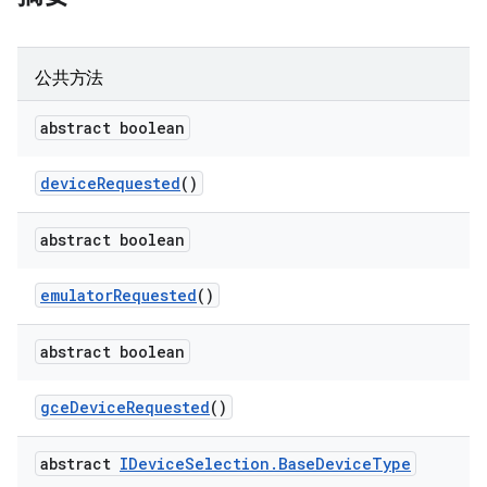
公共方法
abstract boolean
device
Requested
()
abstract boolean
emulator
Requested
()
abstract boolean
gce
Device
Requested
()
abstract
IDevice
Selection
.
Base
Device
Type