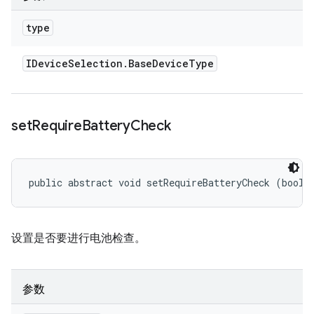
type
IDevice
Selection
.
Base
Device
Type
set
Require
Battery
Check
public abstract void setRequireBatteryCheck (boole
设置是否要进行电池检查。
参数