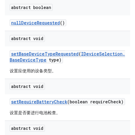
abstract boolean
null
Device
Requested
()
abstract void
set
Base
Device
Type
Requested
(
IDevice
Selection
.
Base
Device
Type
type)
设置应使用的设备类型。
abstract void
set
Require
Battery
Check
(boolean require
Check)
设置是否要进行电池检查。
abstract void