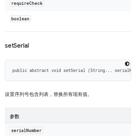
require
Check
boolean
set
Serial
public abstract void setSerial (String... serialNu
设置序列号包含列表，替换所有现有值。
参数
serial
Number