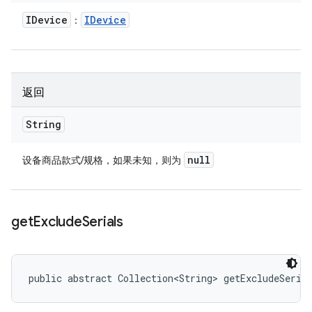
IDevice
IDevice
：
返回
String
null
设备商品款式/规格，如果未知，则为
get
Exclude
Serials
public abstract Collection<String> getExcludeSeria