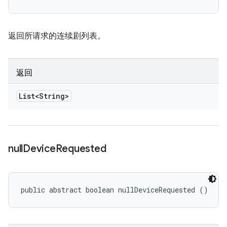
返回所请求的连续剧列表。
返回
List<String>
null
Device
Requested
public abstract boolean nullDeviceRequested ()