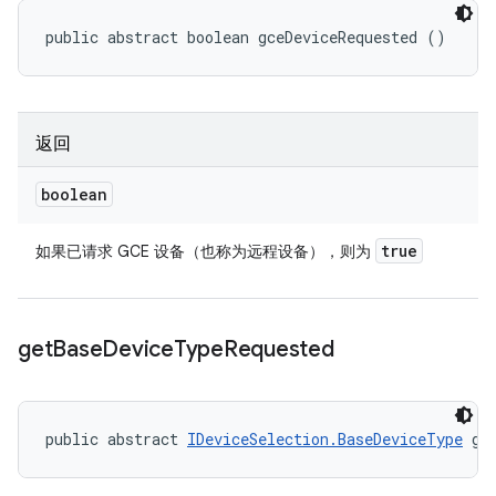
public abstract boolean gceDeviceRequested ()
返回
boolean
true
如果已请求 GCE 设备（也称为远程设备），则为
get
Base
Device
Type
Requested
public abstract 
IDeviceSelection.BaseDeviceType
 ge