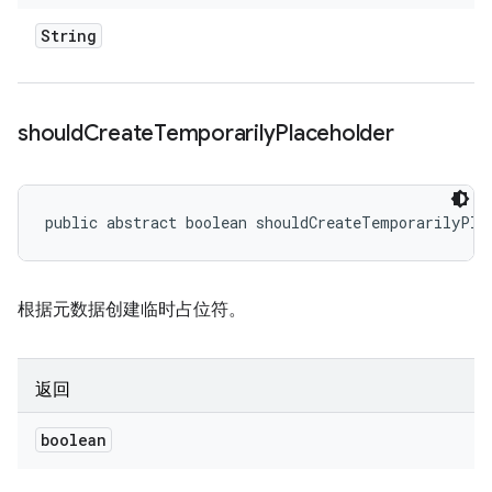
String
should
Create
Temporarily
Placeholder
public abstract boolean shouldCreateTemporarilyPla
根据元数据创建临时占位符。
返回
boolean