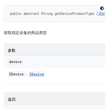
public abstract String getDeviceProductType (
IDevi
获取指定设备的商品类型
参数
device
IDevice
IDevice
：
返回