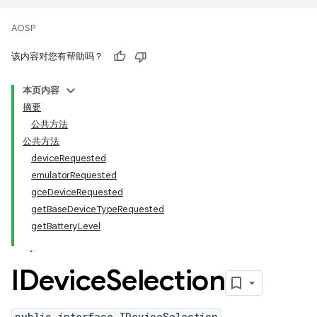
AOSP
该内容对您有帮助吗？
本页内容
摘要
公共方法
公共方法
deviceRequested
emulatorRequested
gceDeviceRequested
getBaseDeviceTypeRequested
getBatteryLevel
IDevice
Selection
public interface IDeviceSelection