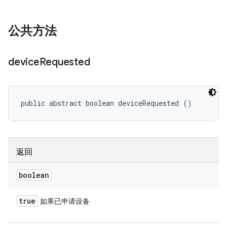
公共方法
device
Requested
public abstract boolean deviceRequested ()
返回
boolean
true
如果已申请设备