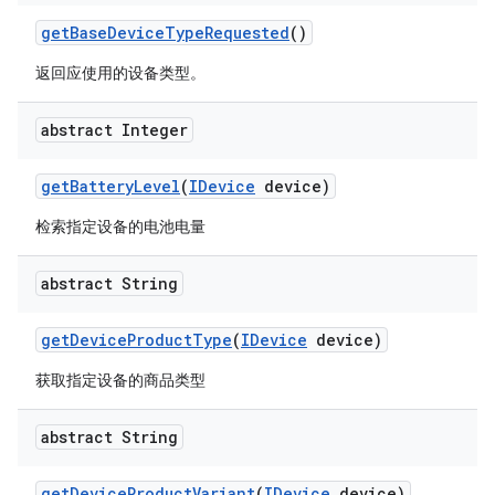
get
Base
Device
Type
Requested
()
返回应使用的设备类型。
abstract Integer
get
Battery
Level
(
IDevice
device)
检索指定设备的电池电量
abstract String
get
Device
Product
Type
(
IDevice
device)
获取指定设备的商品类型
abstract String
get
Device
Product
Variant
(
IDevice
device)