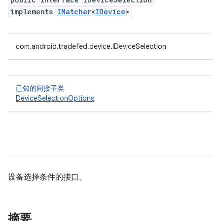
implements
IMatcher
<
IDevice
>
com.android.tradefed.device.IDeviceSelection
已知的间接子类
DeviceSelectionOptions
设备选择条件的接口。
摘要