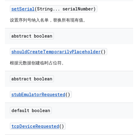
set
Serial
(String
.
.
.
serial
Number)
设置序列号纳入名单，替换所有现有值。
abstract boolean
should
Create
Temporarily
Placeholder
()
根据元数据创建临时占位符。
abstract boolean
stub
Emulator
Requested
()
default boolean
tcp
Device
Requested
()