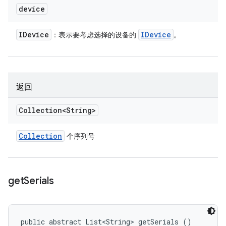
device
IDevice
IDevice
：表示要考虑选择的设备的
。
返回
Collection<String>
Collection
个序列号
get
Serials
public abstract List<String> getSerials ()