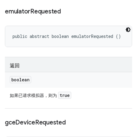
emulator
Requested
public abstract boolean emulatorRequested ()
返回
boolean
true
如果已请求模拟器，则为
gce
Device
Requested